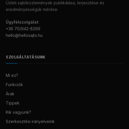
Üzleti sajtóközlemények publikálása, terjesztése és
eredményességük mérése.
Ügyfélszolgálat
:
+36 70/942-8269
hello@hellosajto.hu
SZOLGÁLTATÁSUNK
Mi ez?
Funkciók
Árak
Tippek
Kik vagyunk?
Szerkesztési irányelveink