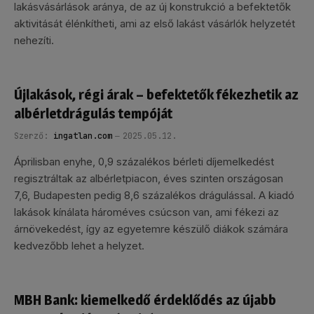
lakásvásárlások aránya, de az új konstrukció a befektetők
aktivitását élénkítheti, ami az első lakást vásárlók helyzetét
nehezíti.
Újlakások, régi árak – befektetők fékezhetik az
albérletdrágulás tempóját
Szerző:
ingatlan.com
2025.05.12.
Áprilisban enyhe, 0,9 százalékos bérleti díjemelkedést
regisztráltak az albérletpiacon, éves szinten országosan
7,6, Budapesten pedig 8,6 százalékos drágulással. A kiadó
lakások kínálata hároméves csúcson van, ami fékezi az
árnövekedést, így az egyetemre készülő diákok számára
kedvezőbb lehet a helyzet.
MBH Bank: kiemelkedő érdeklődés az újabb