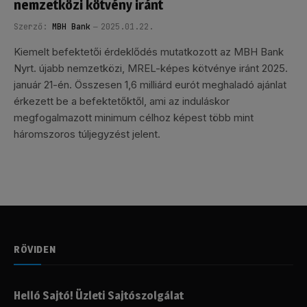
nemzetközi kötvény iránt
Szerző:
MBH Bank
2025.01.22.
Kiemelt befektetői érdeklődés mutatkozott az MBH Bank
Nyrt. újabb nemzetközi, MREL-képes kötvénye iránt 2025.
január 21-én. Összesen 1,6 milliárd eurót meghaladó ajánlat
érkezett be a befektetőktől, ami az induláskor
megfogalmazott minimum célhoz képest több mint
háromszoros túljegyzést jelent.
RÖVIDEN
Helló Sajtó! Üzleti Sajtószolgálat