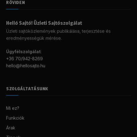
RÖVIDEN
Helló Sajtó! Üzleti Sajtószolgálat
Üzleti sajtóközlemények publikálása, terjesztése és
eredményességük mérése.
Ügyfélszolgálat
:
+36 70/942-8269
hello@hellosajto.hu
SZOLGÁLTATÁSUNK
Mi ez?
Funkciók
Árak