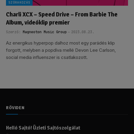
SZÓRAKOZÁS
Charli XCX – Speed Drive – From Barbie The
Album, videóklip premier
Szerző:
Magneoton Music Group
2023.08.23.
Az energikus hyperpop dalhoz most egy parádés klip
forgott, melyben a popdíva mellé Devon Lee Carlson,
social media influenszer is csatlakozott.
RÖVIDEN
Helló Sajtó! Üzleti Sajtószolgálat