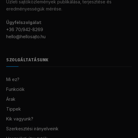
Üzleti sajtóközlemények publikálása, terjesztése és
eredményességük mérése.
Ügyfélszolgálat
:
+36 70/942-8269
hello@hellosajto.hu
SZOLGÁLTATÁSUNK
Mi ez?
Funkciók
Árak
Tippek
Kik vagyunk?
Szerkesztési irányelveink