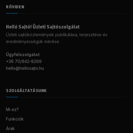
RÖVIDEN
Helló Sajtó! Üzleti Sajtószolgálat
Üzleti sajtóközlemények publikálása, terjesztése és
eredményességük mérése.
Ügyfélszolgálat
:
+36 70/942-8269
hello@hellosajto.hu
SZOLGÁLTATÁSUNK
Mi ez?
Funkciók
Árak