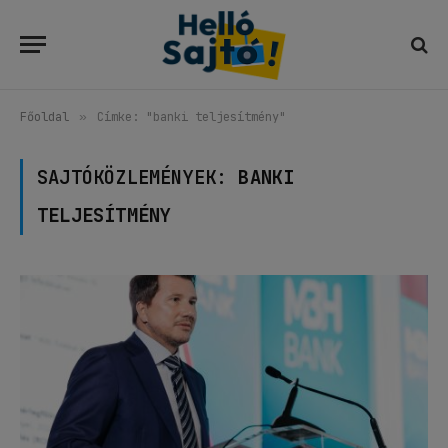
Főoldal
»
Címke: "banki teljesítmény"
SAJTÓKÖZLEMÉNYEK:
BANKI
TELJESÍTMÉNY