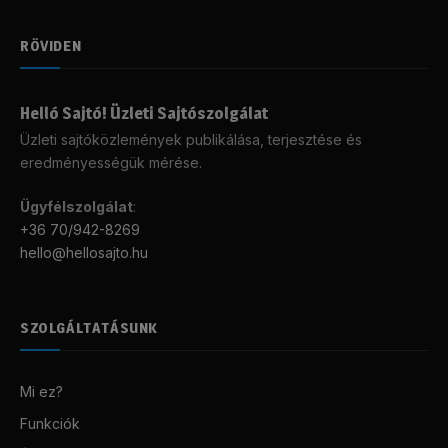
RÖVIDEN
Helló Sajtó! Üzleti Sajtószolgálat
Üzleti sajtóközlemények publikálása, terjesztése és
eredményességük mérése.
Ügyfélszolgálat
:
+36 70/942-8269
hello@hellosajto.hu
SZOLGÁLTATÁSUNK
Mi ez?
Funkciók