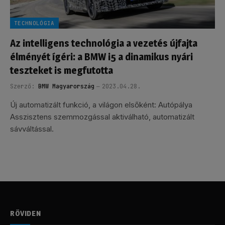
TECHNOLÓGIA
Az intelligens technológia a vezetés újfajta
élményét ígéri: a BMW i5 a dinamikus nyári
teszteket is megfutotta
Szerző:
BMW Magyarország
2023.04.28.
Új automatizált funkció, a világon elsőként: Autópálya
Asszisztens szemmozgással aktiválható, automatizált
sávváltással.
RÖVIDEN