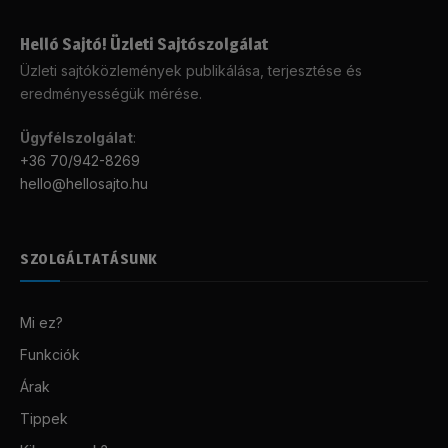
Helló Sajtó! Üzleti Sajtószolgálat
Üzleti sajtóközlemények publikálása, terjesztése és
eredményességük mérése.
Ügyfélszolgálat
:
+36 70/942-8269
hello@hellosajto.hu
SZOLGÁLTATÁSUNK
Mi ez?
Funkciók
Árak
Tippek