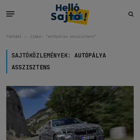
Főoldal
»
Címke: "autópálya asszisztens"
SAJTÓKÖZLEMÉNYEK:
AUTÓPÁLYA
ASSZISZTENS