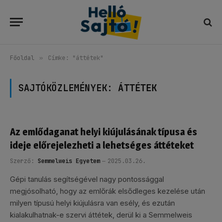
Főoldal
»
Címke: "áttétek"
SAJTÓKÖZLEMÉNYEK:
ÁTTÉTEK
Az emlődaganat helyi kiújulásának típusa és
ideje előrejelezheti a lehetséges áttéteket
Szerző:
Semmelweis Egyetem
2025.03.26.
Gépi tanulás segítségével nagy pontossággal
megjósolható, hogy az emlőrák elsődleges kezelése után
milyen típusú helyi kiújulásra van esély, és ezután
kialakulhatnak-e szervi áttétek, derül ki a Semmelweis