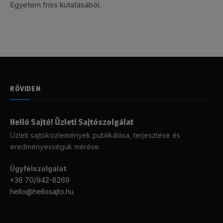
Egyetem friss kutatásából.
RÖVIDEN
Helló Sajtó! Üzleti Sajtószolgálat
Üzleti sajtóközlemények publikálása, terjesztése és
eredményességük mérése.
Ügyfélszolgálat
:
+36 70/942-8269
hello@hellosajto.hu