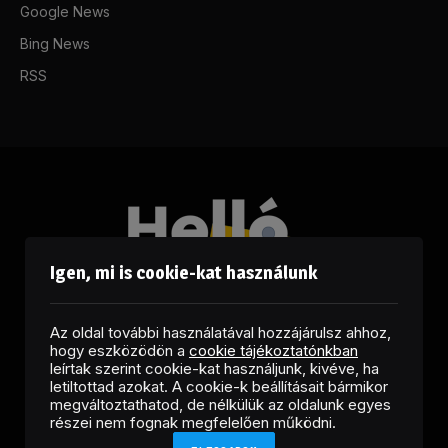
Google News
Bing News
RSS
Igen, mi is cookie-kat használunk
Az oldal további használatával hozzájárulsz ahhoz,
hogy eszközödön a
cookie tájékoztatónkban
leírtak szerint cookie-kat használjunk, kivéve, ha
letiltottad azokat. A cookie-k beállításait bármikor
megváltoztathatod, de nélkülük az oldalunk egyes
Facebook
LinkedIn
X
RSS
részei nem fognak megfelelően működni.
(Twitter)