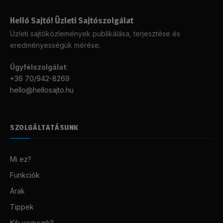
Helló Sajtó! Üzleti Sajtószolgálat
Üzleti sajtóközlemények publikálása, terjesztése és
eredményességük mérése.
Ügyfélszolgálat
:
+36 70/942-8269
hello@hellosajto.hu
SZOLGÁLTATÁSUNK
Mi ez?
Funkciók
Árak
Tippek
Kik vagyunk?