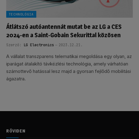
TECHNOLÓGIA
Átlátszó autóantennát mutat be az LG a CES
2024-en a Saint-Gobain Sekurittal közösen
Szerző:
LG Electronics
2023.12.21.
A vállalat transzparens telematikai megoldása egy olyan, az
iparágat átalakító távközlési technológia, amely várhatóan
számottevő hatással lesz majd a gyorsan fejlődő mobilitási
ágazatra.
RÖVIDEN