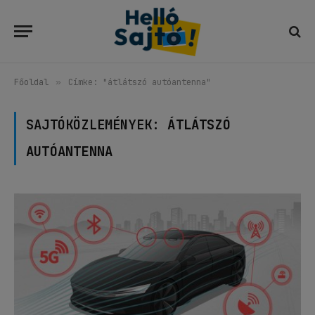
Főoldal
»
Címke: "átlátszó autóantenna"
SAJTÓKÖZLEMÉNYEK:
ÁTLÁTSZÓ
AUTÓANTENNA