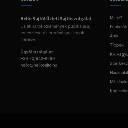
Mi ez?
Helló Sajtó! Üzleti Sajtószolgálat
Üzleti sajtóközlemények publikálása,
Funkciók
terjesztése és eredményességük
Árak
mérése.
Tippek
Ügyfélszolgálat
:
Kik vagy
+36 70/942-8269
Szerkeszt
hello@hellosajto.hu
Használat
Mit kínál
Kapcsola