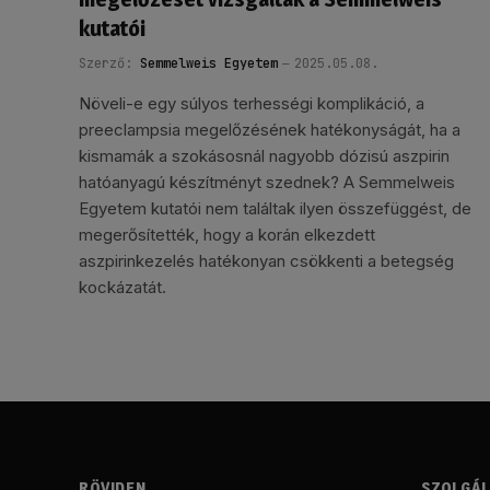
kutatói
Szerző:
Semmelweis Egyetem
2025.05.08.
Növeli-e egy súlyos terhességi komplikáció, a
preeclampsia megelőzésének hatékonyságát, ha a
kismamák a szokásosnál nagyobb dózisú aszpirin
hatóanyagú készítményt szednek? A Semmelweis
Egyetem kutatói nem találtak ilyen összefüggést, de
megerősítették, hogy a korán elkezdett
aszpirinkezelés hatékonyan csökkenti a betegség
kockázatát.
RÖVIDEN
SZOLGÁ