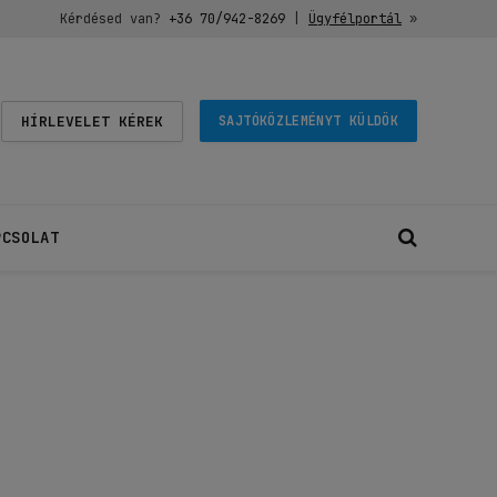
Kérdésed van?
+36 70/942-8269
|
Ügyfélportál
»
HÍRLEVELET KÉREK
SAJTÓKÖZLEMÉNYT KÜLDÖK
PCSOLAT