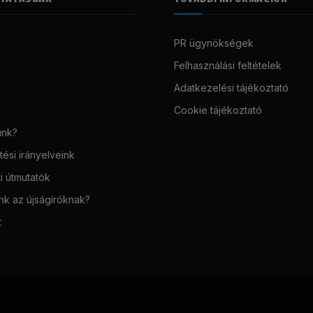
PR ügynökségek
Felhasználási feltételek
Adatkezelési tájékoztató
Cookie tájékoztató
unk?
ési irányelveink
i útmutatók
unk az újságíróknak?
t