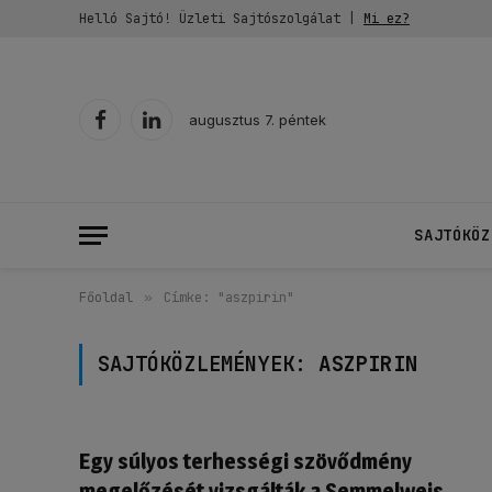
Helló Sajtó! Üzleti Sajtószolgálat |
Mi ez?
augusztus 7. péntek
Facebook
LinkedIn
SAJTÓKÖZ
Főoldal
»
Címke: "aszpirin"
SAJTÓKÖZLEMÉNYEK:
ASZPIRIN
Egy súlyos terhességi szövődmény
megelőzését vizsgálták a Semmelweis