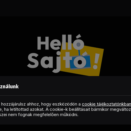
sználunk
Facebook
LinkedIn
X
RSS
(Twitter)
al hozzájárulsz ahhoz, hogy eszközödön a
cookie tájékoztatónkba
, ha letiltottad azokat. A cookie-k beállításait bármikor megválto
Copyright © 2026 Helló Sajtó! Üzleti Sajtószolgálat
észei nem fognak megfelelően működni.