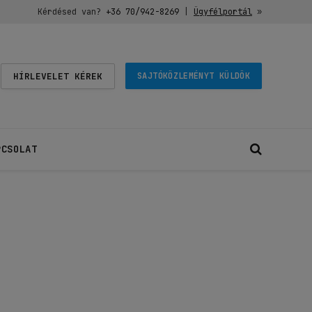
Kérdésed van?
+36 70/942-8269
|
Ügyfélportál
»
HÍRLEVELET KÉREK
SAJTÓKÖZLEMÉNYT KÜLDÖK
PCSOLAT