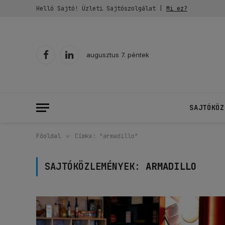
Helló Sajtó! Üzleti Sajtószolgálat |
Mi ez?
augusztus 7. péntek
Facebook
LinkedIn
SAJTÓKÖZ
Főoldal
»
Címke: "armadillo"
SAJTÓKÖZLEMÉNYEK:
ARMADILLO