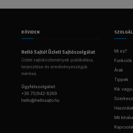
RÖVIDEN
SZOLGÁ
Mi ez?
Helló Sajtó! Üzleti Sajtószolgálat
Üzleti sajtóközlemények publikálása,
Funkciók
terjesztése és eredményességük
Árak
mérése.
Tippek
Ügyfélszolgálat
:
Kik vagy
+36 70/942-8269
Szerkeszt
hello@hellosajto.hu
Használat
Mit kínál
Kapcsola