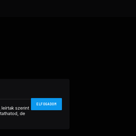
ELFOGADOM
n
leírtak szerint
ztathatod, de