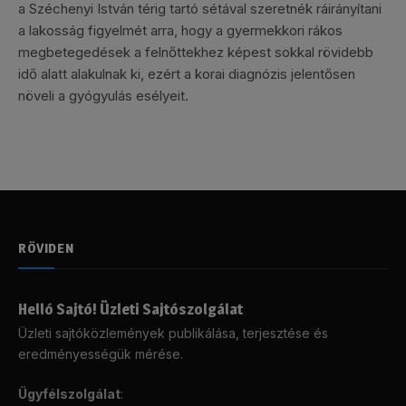
a Széchenyi István térig tartó sétával szeretnék ráirányítani
a lakosság figyelmét arra, hogy a gyermekkori rákos
megbetegedések a felnőttekhez képest sokkal rövidebb
idő alatt alakulnak ki, ezért a korai diagnózis jelentősen
növeli a gyógyulás esélyeit.
RÖVIDEN
Helló Sajtó! Üzleti Sajtószolgálat
Üzleti sajtóközlemények publikálása, terjesztése és
eredményességük mérése.
Ügyfélszolgálat
: