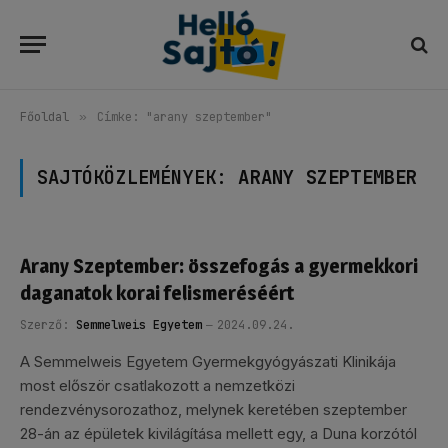
Főoldal
»
Címke: "arany szeptember"
SAJTÓKÖZLEMÉNYEK:
ARANY SZEPTEMBER
Arany Szeptember: összefogás a gyermekkori
daganatok korai felismeréséért
Szerző:
Semmelweis Egyetem
2024.09.24.
A Semmelweis Egyetem Gyermekgyógyászati Klinikája
most először csatlakozott a nemzetközi
rendezvénysorozathoz, melynek keretében szeptember
28-án az épületek kivilágítása mellett egy, a Duna korzótól