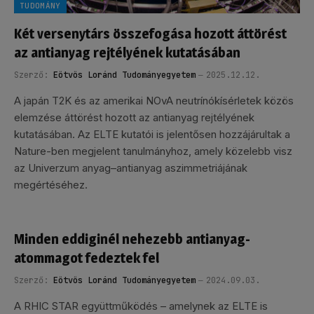
TUDOMÁNY
Két versenytárs összefogása hozott áttörést
az antianyag rejtélyének kutatásában
Szerző:
Eötvös Loránd Tudományegyetem
2025.12.12.
A japán T2K és az amerikai NOvA neutrínókísérletek közös
elemzése áttörést hozott az antianyag rejtélyének
kutatásában. Az ELTE kutatói is jelentősen hozzájárultak a
Nature-ben megjelent tanulmányhoz, amely közelebb visz
az Univerzum anyag–antianyag aszimmetriájának
megértéséhez.
Minden eddiginél nehezebb antianyag-
atommagot fedeztek fel
Szerző:
Eötvös Loránd Tudományegyetem
2024.09.03.
A RHIC STAR együttműködés – amelynek az ELTE is