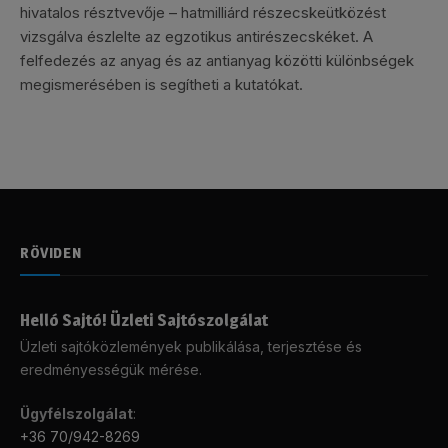
hivatalos résztvevője – hatmilliárd részecskeütközést
vizsgálva észlelte az egzotikus antirészecskéket. A
felfedezés az anyag és az antianyag közötti különbségek
megismerésében is segítheti a kutatókat.
RÖVIDEN
Helló Sajtó! Üzleti Sajtószolgálat
Üzleti sajtóközlemények publikálása, terjesztése és
eredményességük mérése.
Ügyfélszolgálat
:
+36 70/942-8269