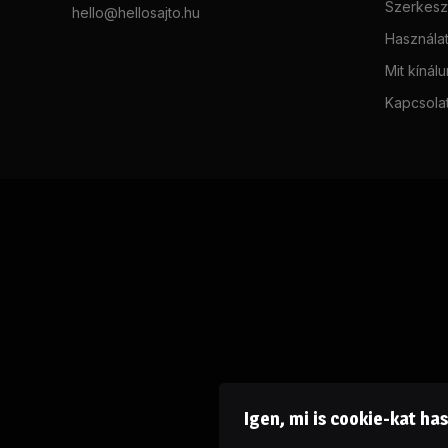
Szerkeszt
hello@hellosajto.hu
Használat
Mit kínál
Kapcsola
Igen, mi is cookie-kat ha