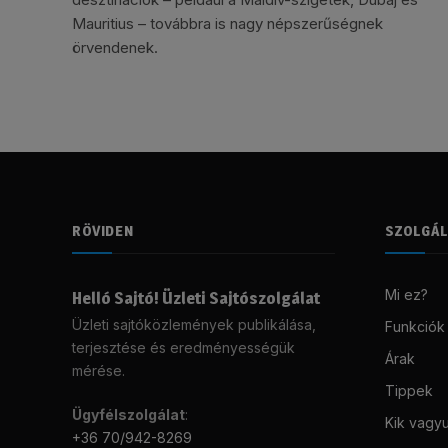
Mauritius – továbbra is nagy népszerűségnek
örvendenek.
RÖVIDEN
SZOLGÁ
Mi ez?
Helló Sajtó! Üzleti Sajtószolgálat
Üzleti sajtóközlemények publikálása,
Funkciók
terjesztése és eredményességük
Árak
mérése.
Tippek
Ügyfélszolgálat
:
Kik vagy
+36 70/942-8269