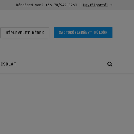
Kérdésed van?
+36 70/942-8269
|
Ügyfélportál
»
HÍRLEVELET KÉREK
SAJTÓKÖZLEMÉNYT KÜLDÖK
PCSOLAT