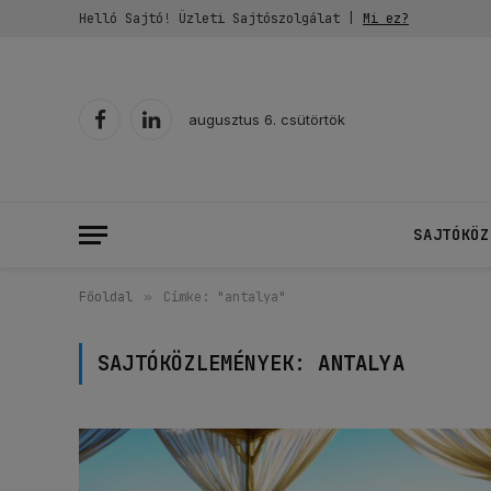
Helló Sajtó! Üzleti Sajtószolgálat |
Mi ez?
augusztus 6. csütörtök
Facebook
LinkedIn
SAJTÓKÖZ
Főoldal
»
Címke: "antalya"
SAJTÓKÖZLEMÉNYEK:
ANTALYA