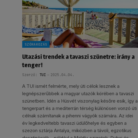
SZÓRAKOZÁS
Utazási trendek a tavaszi szünetre: irány a
tenger!
Szerző:
TUI
2025.04.04.
A TUI ismét felmérte, mely úti célok lesznek a
legnépszerűbbek a magyar utazók körében a tavaszi
szünetben. Idén a Húsvét viszonylag későre esik, így a
tengerpart és a mediterrán térség különösen vonzó úti
célnak számítanak a pihenni vágyók számára. Az idei
év legkedveltebb tavaszi üdülőhelye és egyben a
szezon sztárja Antalya, miközben a távoli, egzotikus
desztinációk – például a Maldív-szigetek, Dubaj és