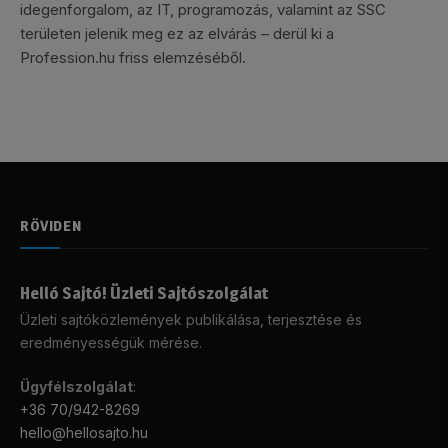
idegenforgalom, az IT, programozás, valamint az SSC
területen jelenik meg ez az elvárás – derül ki a
Profession.hu friss elemzéséből.
RÖVIDEN
Helló Sajtó! Üzleti Sajtószolgálat
Üzleti sajtóközlemények publikálása, terjesztése és
eredményességük mérése.
Ügyfélszolgálat
:
+36 70/942-8269
hello@hellosajto.hu