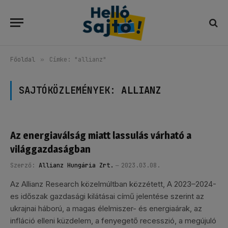
Főoldal
»
Címke: "allianz"
SAJTÓKÖZLEMÉNYEK:
ALLIANZ
Az energiaválság miatt lassulás várható a
világgazdaságban
Szerző:
Allianz Hungária Zrt.
2023.03.08.
Az Allianz Research közelmúltban közzétett, A 2023–2024-
es időszak gazdasági kilátásai című jelentése szerint az
ukrajnai háború, a magas élelmiszer- és energiaárak, az
infláció elleni küzdelem, a fenyegető recesszió, a megújuló