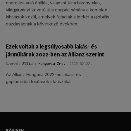
energiára való átállás, valamint Kína bizonytalan,
világjárványt követő útja csupán néhány a komplex
kihívások közül, amelyek feladják a leckét a globális
gazdaságnak a következő években.
Ezek voltak a legsúlyosabb lakás- és
járműkárok 2022-ben az Allianz szerint
Szerző:
Allianz Hungária Zrt.
2023.02.22.
Az Allianz Hungária 2022-es lakás- és
gépjárműbiztosítások statisztikái.
RÖVIDEN