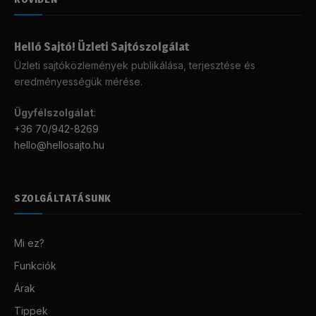
Helló Sajtó! Üzleti Sajtószolgálat
Üzleti sajtóközlemények publikálása, terjesztése és
eredményességük mérése.
Ügyfélszolgálat
:
+36 70/942-8269
hello@hellosajto.hu
SZOLGÁLTATÁSUNK
Mi ez?
Funkciók
Árak
Tippek