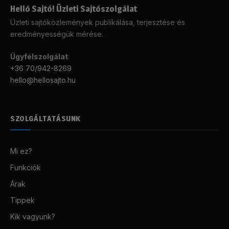
Helló Sajtó! Üzleti Sajtószolgálat
Üzleti sajtóközlemények publikálása, terjesztése és
eredményességük mérése.
Ügyfélszolgálat
:
+36 70/942-8269
hello@hellosajto.hu
SZOLGÁLTATÁSUNK
Mi ez?
Funkciók
Árak
Tippek
Kik vagyunk?