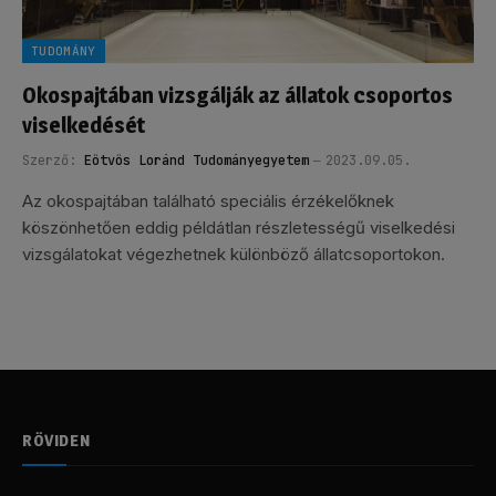
TUDOMÁNY
Okospajtában vizsgálják az állatok csoportos
viselkedését
Szerző:
Eötvös Loránd Tudományegyetem
2023.09.05.
Az okospajtában található speciális érzékelőknek
köszönhetően eddig példátlan részletességű viselkedési
vizsgálatokat végezhetnek különböző állatcsoportokon.
RÖVIDEN