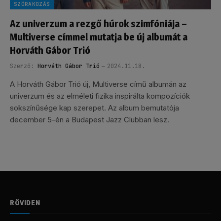
SZÓRAKOZÁS
Az univerzum a rezgő húrok szimfóniája –
Multiverse címmel mutatja be új albumát a
Horváth Gábor Trió
Szerző:
Horváth Gábor Trió
2024.11.18.
A Horváth Gábor Trió új, Multiverse című albumán az
univerzum és az elméleti fizika inspirálta kompozíciók
sokszínűsége kap szerepet. Az album bemutatója
december 5-én a Budapest Jazz Clubban lesz.
RÖVIDEN