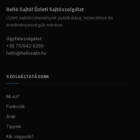
Helló Sajtó! Üzleti Sajtószolgálat
Üzleti sajtóközlemények publikálása, terjesztése és
eredményességük mérése.
Ügyfélszolgálat
:
+36 70/942-8269
hello@hellosajto.hu
SZOLGÁLTATÁSUNK
Mi ez?
Funkciók
Árak
Tippek
Kik vagyunk?