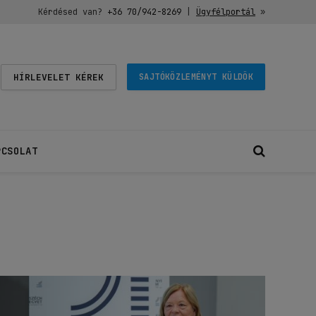
Kérdésed van?
+36 70/942-8269
|
Ügyfélportál
»
HÍRLEVELET KÉREK
SAJTÓKÖZLEMÉNYT KÜLDÖK
PCSOLAT