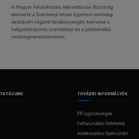
A Magyar Felsőoktatási Akkreditációs Bizottság
elismerte a Széchenyi István Egyetem minőségi
oktatásért végzett tevékenységét, kiemelve a
hallgatóközpontú szemléletet és a példaértékű
minőségmenedzsmentet.
LTATÁSUNK
TOVÁBBI INFORMÁCIÓK
PR ügynökségek
Felhasználási feltételek
Adatkezelési tájékoztató