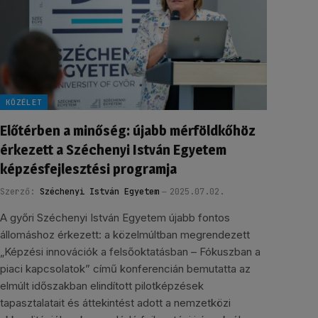
KÖZÉLET
Előtérben a minőség: újabb mérföldkőhöz
érkezett a Széchenyi István Egyetem
képzésfejlesztési programja
Szerző:
Széchenyi István Egyetem
2025.07.02.
A győri Széchenyi István Egyetem újabb fontos
állomáshoz érkezett: a közelmúltban megrendezett
„Képzési innovációk a felsőoktatásban – Fókuszban a
piaci kapcsolatok” című konferencián bemutatta az
elmúlt időszakban elindított pilotképzések
tapasztalatait és áttekintést adott a nemzetközi