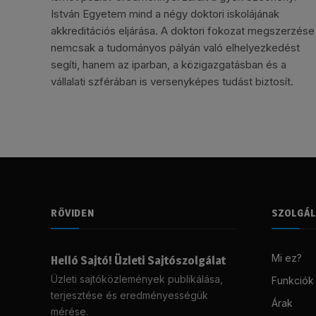
István Egyetem mind a négy doktori iskolájának
akkreditációs eljárása. A doktori fokozat megszerzése
nemcsak a tudományos pályán való elhelyezkedést
segíti, hanem az iparban, a közigazgatásban és a
vállalati szférában is versenyképes tudást biztosít.
RÖVIDEN
SZOLGÁ
Mi ez?
Helló Sajtó! Üzleti Sajtószolgálat
Üzleti sajtóközlemények publikálása,
Funkciók
terjesztése és eredményességük
Árak
mérése.