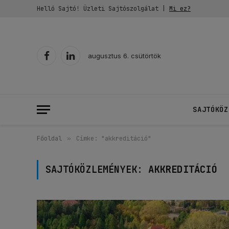
Helló Sajtó! Üzleti Sajtószolgálat |
Mi ez?
augusztus 6. csütörtök
Facebook
LinkedIn
SAJTÓKÖZ
Főoldal
»
Címke: "akkreditáció"
SAJTÓKÖZLEMÉNYEK:
AKKREDITÁCIÓ