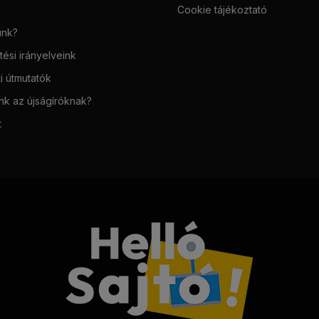
Cookie tájékoztató
unk?
ési irányelveink
i útmutatók
unk az újságíróknak?
t