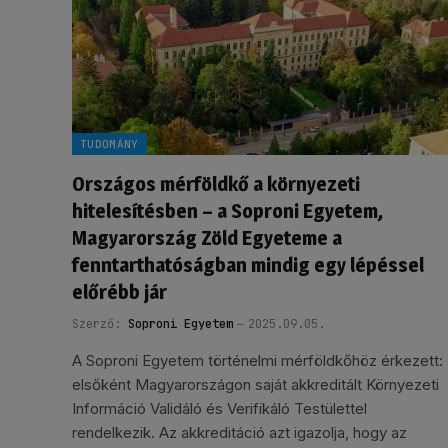
TUDOMÁNY
Országos mérföldkő a környezeti
hitelesítésben – a Soproni Egyetem,
Magyarország Zöld Egyeteme a
fenntarthatóságban mindig egy lépéssel
előrébb jár
Szerző:
Soproni Egyetem
2025.09.05.
A Soproni Egyetem történelmi mérföldkőhöz érkezett:
elsőként Magyarországon saját akkreditált Környezeti
Információ Validáló és Verifikáló Testülettel
rendelkezik. Az akkreditáció azt igazolja, hogy az