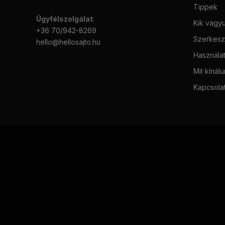
Tippek
Ügyfélszolgálat
:
Kik vagy
+36 70/942-8269
Szerkeszt
hello@hellosajto.hu
Használat
Mit kínál
Kapcsola