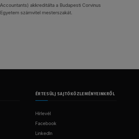
Accountants) akkreditálta a Budapesti Corvinus
Egyetem számvitel mesterszakát.
ÉRTESÜLJ SAJTÓKÖZLEMÉNYEINKRŐL
Hírlevél
Facebook
LinkedIn