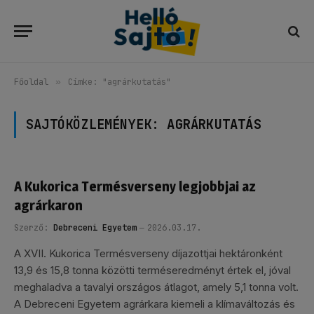
Főoldal
»
Címke: "agrárkutatás"
SAJTÓKÖZLEMÉNYEK:
AGRÁRKUTATÁS
A Kukorica Termésverseny legjobbjai az
agrárkaron
Szerző:
Debreceni Egyetem
2026.03.17.
A XVII. Kukorica Termésverseny díjazottjai hektáronként
13,9 és 15,8 tonna közötti terméseredményt értek el, jóval
meghaladva a tavalyi országos átlagot, amely 5,1 tonna volt.
A Debreceni Egyetem agrárkara kiemeli a klímaváltozás és