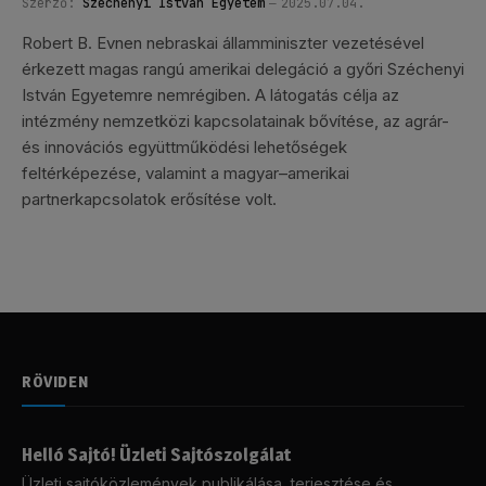
Szerző:
Széchenyi István Egyetem
2025.07.04.
Robert B. Evnen nebraskai államminiszter vezetésével
érkezett magas rangú amerikai delegáció a győri Széchenyi
István Egyetemre nemrégiben. A látogatás célja az
intézmény nemzetközi kapcsolatainak bővítése, az agrár-
és innovációs együttműködési lehetőségek
feltérképezése, valamint a magyar–amerikai
partnerkapcsolatok erősítése volt.
RÖVIDEN
Helló Sajtó! Üzleti Sajtószolgálat
Üzleti sajtóközlemények publikálása, terjesztése és