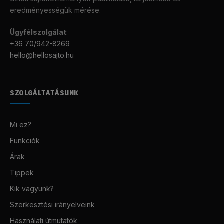
eredményességük mérése.
Ügyfélszolgálat
:
+36 70/942-8269
hello@hellosajto.hu
SZOLGÁLTATÁSUNK
Mi ez?
Funkciók
Árak
Tippek
Kik vagyunk?
Szerkesztési irányelveink
Használati útmutatók