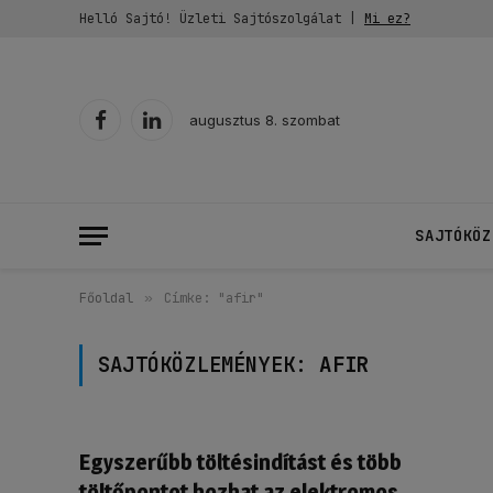
Helló Sajtó! Üzleti Sajtószolgálat |
Mi ez?
augusztus 8. szombat
Facebook
LinkedIn
SAJTÓKÖZ
Főoldal
»
Címke: "afir"
SAJTÓKÖZLEMÉNYEK:
AFIR
Egyszerűbb töltésindítást és több
töltőpontot hozhat az elektromos