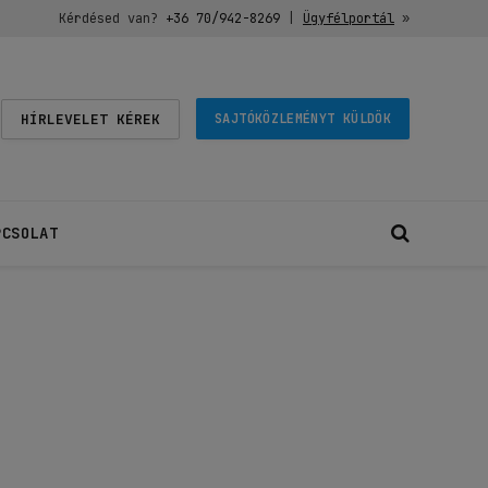
Kérdésed van?
+36 70/942-8269
|
Ügyfélportál
»
HÍRLEVELET KÉREK
SAJTÓKÖZLEMÉNYT KÜLDÖK
PCSOLAT