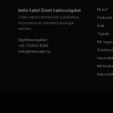
Mi ez?
Helló Sajtó! Üzleti Sajtószolgálat
Üzleti sajtóközlemények publikálása,
Funkciók
terjesztése és eredményességük
Árak
mérése.
Tippek
Ügyfélszolgálat
:
Kik vagy
+36 70/942-8269
Szerkeszt
hello@hellosajto.hu
Használat
Mit kínál
Kapcsola