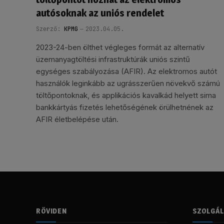
autósoknak az uniós rendelet
Szerző:
KPMG
2023.04.05.
2023-24-ben ölthet végleges formát az alternatív
üzemanyagtöltési infrastruktúrák uniós szintű
egységes szabályozása (AFIR). Az elektromos autót
használók leginkább az ugrásszerűen növekvő számú
töltőpontoknak, és applikációs kavalkád helyett sima
bankkártyás fizetés lehetőségének örülhetnének az
AFIR életbelépése után.
RÖVIDEN
SZOLGÁ