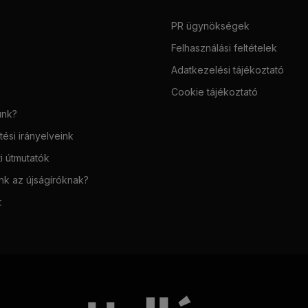
PR ügynökségek
Felhasználási feltételek
Adatkezelési tájékoztató
Cookie tájékoztató
unk?
ési irányelveink
i útmutatók
unk az újságíróknak?
t