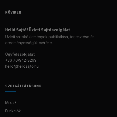
RÖVIDEN
Helló Sajtó! Üzleti Sajtószolgálat
Üzleti sajtóközlemények publikálása, terjesztése és
eredményességük mérése.
Ügyfélszolgálat
:
+36 70/942-8269
hello@hellosajto.hu
SZOLGÁLTATÁSUNK
Mi ez?
Funkciók