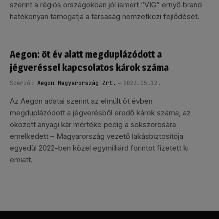
szerint a régiós országokban jól ismert “VIG” ernyő brand
hatékonyan támogatja a társaság nemzetközi fejlődését.
Aegon: öt év alatt megduplázódott a
jégveréssel kapcsolatos károk száma
Szerző:
Aegon Magyarország Zrt.
2023.05.12.
Az Aegon adatai szerint az elmúlt öt évben
megduplázódott a jégverésből eredő károk száma, az
okozott anyagi kár mértéke pedig a sokszorosára
emelkedett – Magyarország vezető lakásbiztosítója
egyedül 2022-ben közel egymilliárd forintot fizetett ki
emiatt.