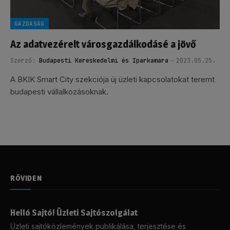
GAZDASÁG
Az adatvezérelt városgazdálkodásé a jövő
Szerző:
Budapesti Kereskedelmi és Iparkamara
2023.05.25.
A BKIK Smart City szekciója új üzleti kapcsolatokat teremt
budapesti vállalkozásoknak.
RÖVIDEN
Helló Sajtó! Üzleti Sajtószolgálat
Üzleti sajtóközlemények publikálása, terjesztése és