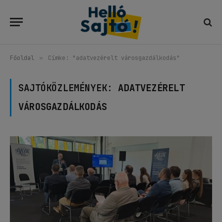
Főoldal
»
Címke: "adatvezérelt városgazdálkodás"
SAJTÓKÖZLEMÉNYEK:
ADATVEZÉRELT
VÁROSGAZDÁLKODÁS