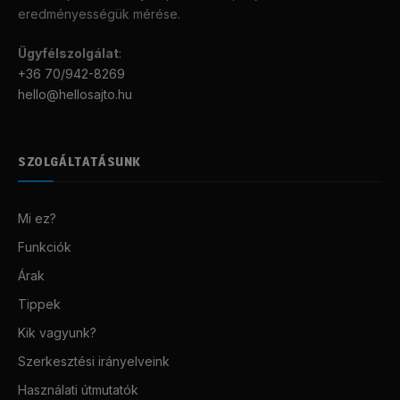
eredményességük mérése.
Ügyfélszolgálat
:
+36 70/942-8269
hello@hellosajto.hu
SZOLGÁLTATÁSUNK
Mi ez?
Funkciók
Árak
Tippek
Kik vagyunk?
Szerkesztési irányelveink
Használati útmutatók