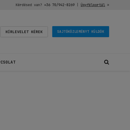
Kérdésed van?
+36 70/942-8269
|
Ügyfélportál
»
HÍRLEVELET KÉREK
SAJTÓKÖZLEMÉNYT KÜLDÖK
PCSOLAT