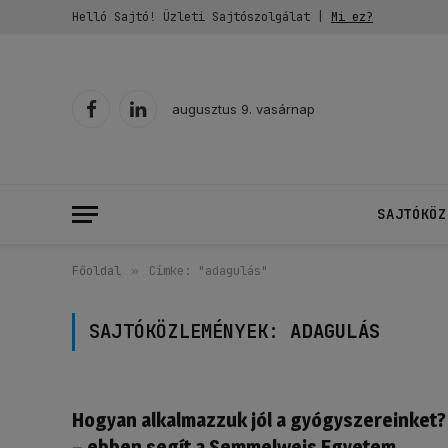
Helló Sajtó! Üzleti Sajtószolgálat |
Mi ez?
augusztus 9. vasárnap
Facebook
LinkedIn
SAJTÓKÖZ
Főoldal
»
Címke: "adagulás"
SAJTÓKÖZLEMÉNYEK:
ADAGULÁS
Hogyan alkalmazzuk jól a gyógyszereinket?
– ebben segít a Semmelweis Egyetem