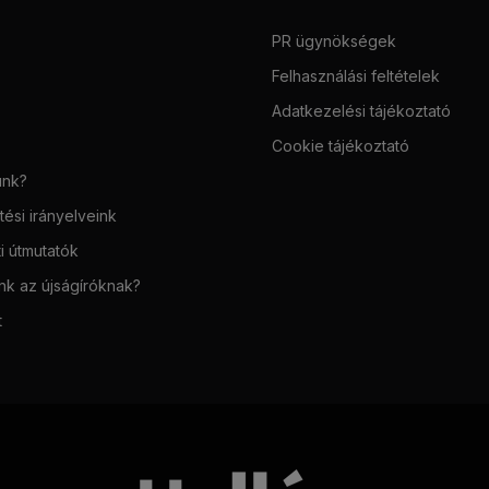
PR ügynökségek
Felhasználási feltételek
Adatkezelési tájékoztató
Cookie tájékoztató
unk?
ési irányelveink
i útmutatók
unk az újságíróknak?
t