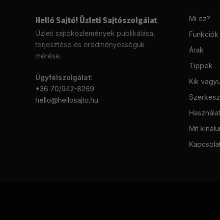
Mi ez?
Helló Sajtó! Üzleti Sajtószolgálat
Üzleti sajtóközlemények publikálása,
Funkciók
terjesztése és eredményességük
Árak
mérése.
Tippek
Ügyfélszolgálat
:
Kik vagy
+36 70/942-8269
Szerkeszt
hello@hellosajto.hu
Használat
Mit kínál
Kapcsola