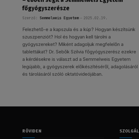
főgyógyszerésze
Szerző:
Semmelweis Egyetem
2025.02.19.
Felezhető-e a kapszula és a kúp? Hogyan készítsünk
szuszpenziót? Hol és hogyan kell tárolni a
gyógyszereket? Miként adagoljuk megfelelőn a
tablettákat? Dr. Sebők Szilvia főgyógyszerész ezekre
a kérdésekre is választ ad a Semmelweis Egyetem
legújabb, a gyógyszerek előkészítéséről, adagolásáról
és tárolásáról szóló oktatóvideójában.
RÖVIDEN
SZOLGÁ