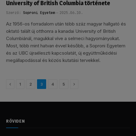
University of British Columbia története
Szerző:
Soproni Egyetem
2025.06.10.
Az 1956-os forradalom után több száz magyar hallgató és
oktató talált új otthonra a kanadai University of British
Columbiánál, magukkal víve a selmeci hagyományokat.
Most, több mint hatvan évvel később, a Soproni Egyetem
és az UBC újraéleszti kapcsolatát, új együttműködési
megállapodással és közös kutatási tervekkel.
Előző
Következő
1
2
3
4
5
RÖVIDEN