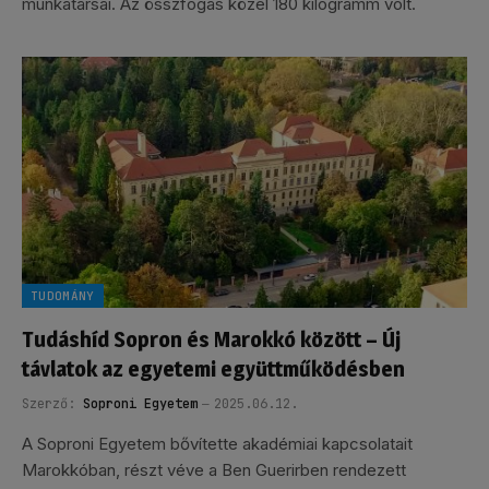
munkatársai. Az összfogás közel 180 kilogramm volt.
TUDOMÁNY
Tudáshíd Sopron és Marokkó között – Új
távlatok az egyetemi együttműködésben
Szerző:
Soproni Egyetem
2025.06.12.
A Soproni Egyetem bővítette akadémiai kapcsolatait
Marokkóban, részt véve a Ben Guerirben rendezett