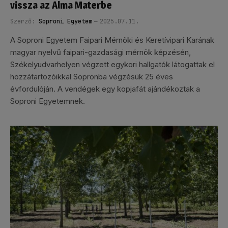
vissza az Alma Materbe
Szerző:
Soproni Egyetem
2025.07.11.
A Soproni Egyetem Faipari Mérnöki és Keretívipari Karának
magyar nyelvű faipari-gazdasági mérnök képzésén,
Székelyudvarhelyen végzett egykori hallgatók látogattak el
hozzátartozóikkal Sopronba végzésük 25 éves
évfordulóján. A vendégek egy kopjafát ajándékoztak a
Soproni Egyetemnek.