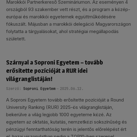
Marokkói Partnerkereső Szemináriumon. Az eseményen 4
országból 93 szakember vett részt, és a program a közép-
európai és marokkói egyetemek együttműködésére
fókuszált. Májusban a marokkói delegáció Magyarországon
folytatta a tárgyalásokat, ahol stratégiai megállapodás
született.
Szárnyal a Soproni Egyetem – tovább
erősítette pozícióját a RUR idei
világranglistáján!
Szerző:
Soproni Egyetem
2025.06.12.
A Soproni Egyetem tovább erősítette pozícióját a Round
University Ranking (RUR) 2025-ös világranglistáján,
bekerülve a világ legjobb 1000 egyeteme közé. Az
egyetem az oktatás, kutatás, nemzetközi sokszínűség és
pénzügyi fenntarthatóság terén is jelentős előrelépést ért
el, hazai viszonylatban pedig a TOP10-ben szerepel.