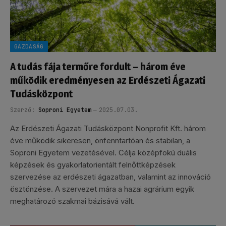
GAZDASÁG
A tudás fája termőre fordult – három éve
működik eredményesen az Erdészeti Ágazati
Tudásközpont
Szerző:
Soproni Egyetem
2025.07.03.
Az Erdészeti Ágazati Tudásközpont Nonprofit Kft. három
éve működik sikeresen, önfenntartóan és stabilan, a
Soproni Egyetem vezetésével. Célja középfokú duális
képzések és gyakorlatorientált felnőttképzések
szervezése az erdészeti ágazatban, valamint az innováció
ösztönzése. A szervezet mára a hazai agrárium egyik
meghatározó szakmai bázisává vált.