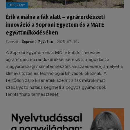
TUDOMÁNY
Érik a málna a fák alatt – agrárerdészeti
innováció a Soproni Egyetem és a MATE
együttműködésében
Szerző:
Soproni Egyetem
2025.07.10.
A Soproni Egyetem és a MATE kutatói innovatív
agrárerdészeti rendszerekkel keresik a megoldást a
magyarországi málnatermesztés visszaesésére, amelyet a
klímaváltozás és technológiai kihívások okoznak. A
Fertődön zajló kísérleteik szerint a fák mikroklímát
szabályozó hatása segítheti a bogyós gyümölcsök
fenntartható termesztését.