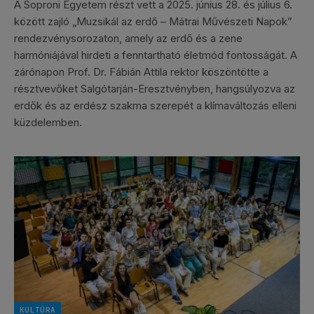
A Soproni Egyetem részt vett a 2025. június 28. és július 6.
között zajló „Muzsikál az erdő – Mátrai Művészeti Napok”
rendezvénysorozaton, amely az erdő és a zene
harmóniájával hirdeti a fenntartható életmód fontosságát. A
zárónapon Prof. Dr. Fábián Attila rektor köszöntötte a
résztvevőket Salgótarján-Eresztvényben, hangsúlyozva az
erdők és az erdész szakma szerepét a klímaváltozás elleni
küzdelemben.
KULTÚRA