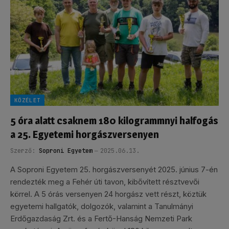
KÖZÉLET
5 óra alatt csaknem 180 kilogrammnyi halfogás
a 25. Egyetemi horgászversenyen
Szerző:
Soproni Egyetem
2025.06.13.
A Soproni Egyetem 25. horgászversenyét 2025. június 7-én
rendezték meg a Fehér úti tavon, kibővített résztvevői
körrel. A 5 órás versenyen 24 horgász vett részt, köztük
egyetemi hallgatók, dolgozók, valamint a Tanulmányi
Erdőgazdaság Zrt. és a Fertő-Hanság Nemzeti Park