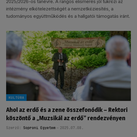
2025/2026-os tanévre. A rangos elismerés jól tükrözi az
intézmény elkötelezettségét a nemzetköziesítés, a
tudományos együttműködés és a hallgatói támogatás iránt.
KULTÚRA
Ahol az erdő és a zene összefonódik – Rektori
köszöntő a „Muzsikál az erdő” rendezvényen
Szerző:
Soproni Egyetem
2025.07.08.