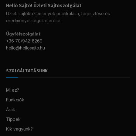
Helló Sajtó! Üzleti Sajtószolgálat
Üzleti sajtóközlemények publikálása, terjesztése és
eredményességük mérése.
Ügyfélszolgálat
:
+36 70/942-8269
hello@hellosajto.hu
SZOLGÁLTATÁSUNK
Mi ez?
Funkciók
Árak
Tippek
Kik vagyunk?