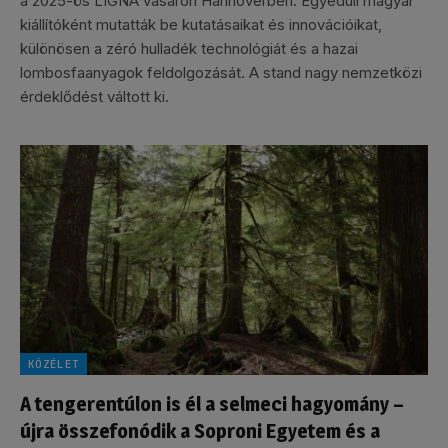
a 2025-ös LIGNA vásáron Hannoverben. Egyedüli magyar
kiállítóként mutatták be kutatásaikat és innovációikat,
különösen a zéró hulladék technológiát és a hazai
lombosfaanyagok feldolgozását. A stand nagy nemzetközi
érdeklődést váltott ki.
KÖZÉLET
A tengerentúlon is él a selmeci hagyomány –
újra összefonódik a Soproni Egyetem és a