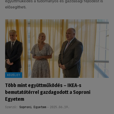
együttműködés a tudományos és gazdasági fejlődést is
elősegítheti.
KÖZÉLET
Több mint együttműködés – IKEA-s
bemutatótérrel gazdagodott a Soproni
Egyetem
Szerző:
Soproni Egyetem
2025.06.19.