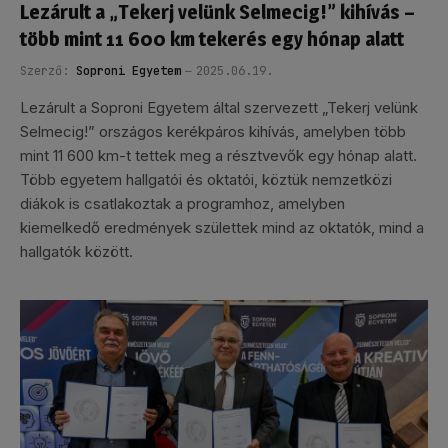
Lezárult a „Tekerj velünk Selmecig!” kihívás –
több mint 11 600 km tekerés egy hónap alatt
Szerző:
Soproni Egyetem
2025.06.19.
Lezárult a Soproni Egyetem által szervezett „Tekerj velünk
Selmecig!” országos kerékpáros kihívás, amelyben több
mint 11 600 km-t tettek meg a résztvevők egy hónap alatt.
Több egyetem hallgatói és oktatói, köztük nemzetközi
diákok is csatlakoztak a programhoz, amelyben
kiemelkedő eredmények születtek mind az oktatók, mind a
hallgatók között.