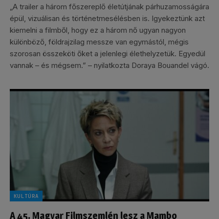
„A trailer a három főszereplő életútjának párhuzamosságára
épül, vizuálisan és történetmesélésben is. Igyekeztünk azt
kiemelni a filmből, hogy ez a három nő ugyan nagyon
különböző, földrajzilag messze van egymástól, mégis
szorosan összeköti őket a jelenlegi élethelyzetük. Egyedül
vannak – és mégsem.” – nyilatkozta Doraya Bouandel vágó.
KULTÚRA
A 45. Magyar Filmszemlén lesz a Mambo