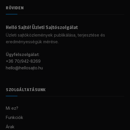
RÖVIDEN
Helló Sajtó! Üzleti Sajtószolgálat
Üzleti sajtóközlemények publikálása, terjesztése és
eredményességük mérése.
Ügyfélszolgálat
:
+36 70/942-8269
hello@hellosajto.hu
SZOLGÁLTATÁSUNK
Mi ez?
Funkciók
Árak