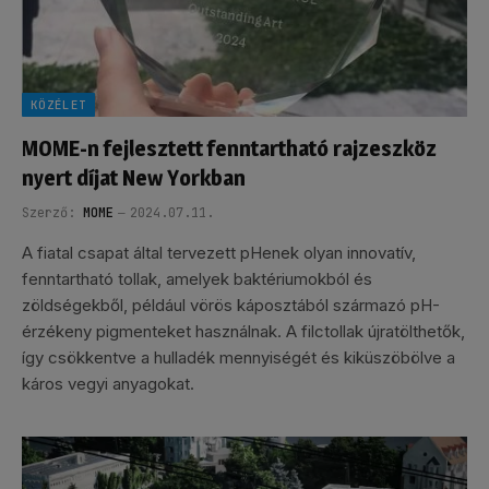
KÖZÉLET
MOME-n fejlesztett fenntartható rajzeszköz
nyert díjat New Yorkban
Szerző:
MOME
2024.07.11.
A fiatal csapat által tervezett pHenek olyan innovatív,
fenntartható tollak, amelyek baktériumokból és
zöldségekből, például vörös káposztából származó pH-
érzékeny pigmenteket használnak. A filctollak újratölthetők,
így csökkentve a hulladék mennyiségét és kiküszöbölve a
káros vegyi anyagokat.