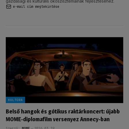
gazdasági és kulturális ökoszisztémáinak fejlesztéséhez.
e-mail cím megtekintése
KULTÚRA
Belső hangok és gótikus raktárkoncert: újabb
MOME-diplomafilm versenyez Annecy-ban
Szerző:
MOME
2026.03.19.