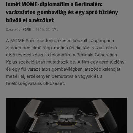
Ismét MOME-diplomafilm a Berlinalén:
varázslatos gombavilág és egy apró tűzlény
bűvöli el a nézőket
Szerző:
MOME
2026.01.17.
A MOME Anim mesterképzésén készült Lángbogár a
zsebemben című stop-motion és digitális rajzanimáció
ötvözésével készült diplomafilm a Berlinale Generation
Kplus szekciójában mutatkozik be. A film egy apró tűzlény
és egy fiú varázslatos gombavilágban játszódó kalandját
meséli el, érzékenyen bemutatva a vágyak és a
felelősségvállalás ütközését.