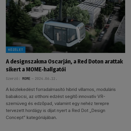
KÖZÉLET
A designszakma Oscarján, a Red Doton arattak
sikert a MOME-hallgatói
Szerző:
MOME
2024.06.12.
A közlekedést forradalmasító hibrid villamos, moduláris
babakocsi, az otthoni edzést segítő innovatív VR-
szemüveg és edzőpad, valamint egy nehéz terepre
tervezett hordágy is díjat nyert a Red Dot „Design
Concept” kategóriájában.