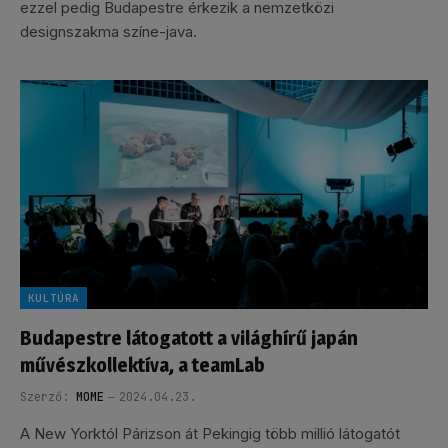
ezzel pedig Budapestre érkezik a nemzetközi
designszakma színe-java.
KULTÚRA
Budapestre látogatott a világhírű japán
művészkollektíva, a teamLab
Szerző:
MOME
2024.04.23.
A New Yorktól Párizson át Pekingig több millió látogatót