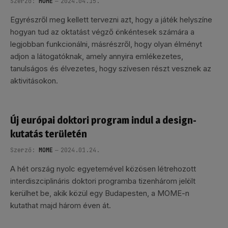
Szerző:
MOME
2024.04.15.
Egyrészről meg kellett tervezni azt, hogy a játék helyszíne
hogyan tud az oktatást végző önkéntesek számára a
legjobban funkcionálni, másrészről, hogy olyan élményt
adjon a látogatóknak, amely annyira emlékezetes,
tanulságos és élvezetes, hogy szívesen részt vesznek az
aktivitásokon.
Új európai doktori program indul a design-
kutatás területén
Szerző:
MOME
2024.01.24.
A hét ország nyolc egyetemével közösen létrehozott
interdiszciplináris doktori programba tizenhárom jelölt
kerülhet be, akik közül egy Budapesten, a MOME-n
kutathat majd három éven át.