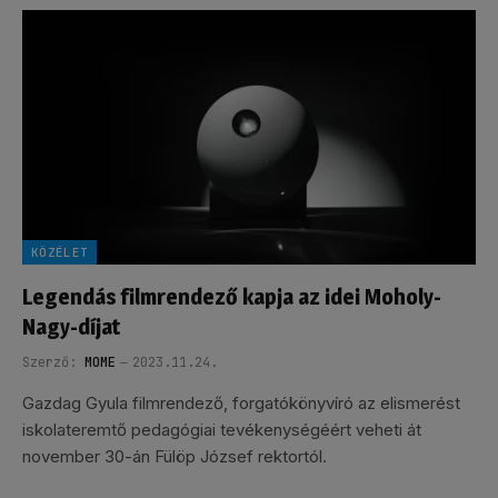
KÖZÉLET
Legendás filmrendező kapja az idei Moholy-
Nagy-díjat
Szerző:
MOME
2023.11.24.
Gazdag Gyula filmrendező, forgatókönyvíró az elismerést
iskolateremtő pedagógiai tevékenységéért veheti át
november 30-án Fülöp József rektortól.