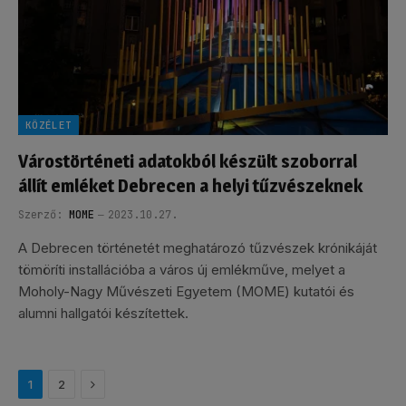
KÖZÉLET
Várostörténeti adatokból készült szoborral
állít emléket Debrecen a helyi tűzvészeknek
Szerző:
MOME
2023.10.27.
A Debrecen történetét meghatározó tűzvészek krónikáját
tömöríti installációba a város új emlékműve, melyet a
Moholy-Nagy Művészeti Egyetem (MOME) kutatói és
alumni hallgatói készítettek.
Következő
1
2