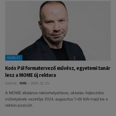
KÖZÉLET
Koós Pál formatervező művész, egyetemi tanár
lesz a MOME új rektora
Szerző:
MOME
2023.12.21.
A MOME általános rektorhelyettese, oktatás-fejlesztési
műhelyének vezetője 2024. augusztus 1-től tölti majd be a
rektori pozíciót.