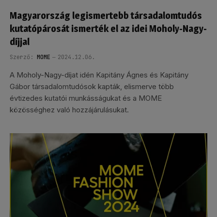
Magyarország legismertebb társadalomtudós
kutatópárosát ismerték el az idei Moholy-Nagy-
díjjal
Szerző:
MOME
2024.12.06.
A Moholy-Nagy-díjat idén Kapitány Ágnes és Kapitány
Gábor társadalomtudósok kapták, elismerve több
évtizedes kutatói munkásságukat és a MOME
közösséghez való hozzájárulásukat.