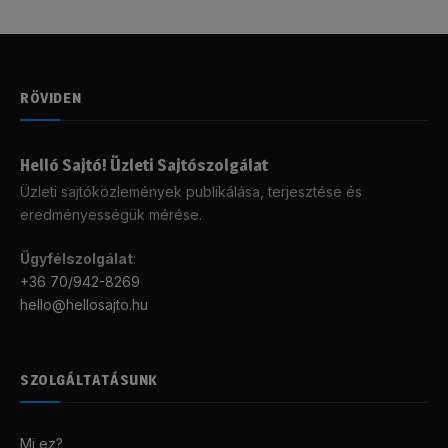
RÖVIDEN
Helló Sajtó! Üzleti Sajtószolgálat
Üzleti sajtóközlemények publikálása, terjesztése és
eredményességük mérése.
Ügyfélszolgálat
:
+36 70/942-8269
hello@hellosajto.hu
SZOLGÁLTATÁSUNK
Mi ez?