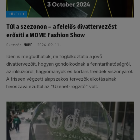
KÖZÉLET
Túl a szezonon – a felelős divattervezést
erősíti a MOME Fashion Show
Szerző:
MOME
2024.09.11.
Idén is megtudhatjuk, mi foglalkoztatja a jövő
divattervezőit, hogyan gondolkodnak a fenntarthatóságról,
az inkluzióról, hagyományok és kortárs trendek viszonyáról.
A frissen végzett alapszakos tervezők alkotásainak
hívószava ezúttal az “Üzenet-rögzítő” volt.