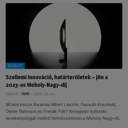
KÖZÉLET
Szellemi innováció, határterületek – jön a
2023-as Moholy-Nagy-díj
Szerző:
MOME
2023.11.14.
Mi köti össze Barabási Albert Lászlót, Passuth Krisztinát,
Dieter Rahmsot és Frenák Pált? Kimagasló kulturális
tevékenységük mellett természetesen a Moholy-Nagy-díj.