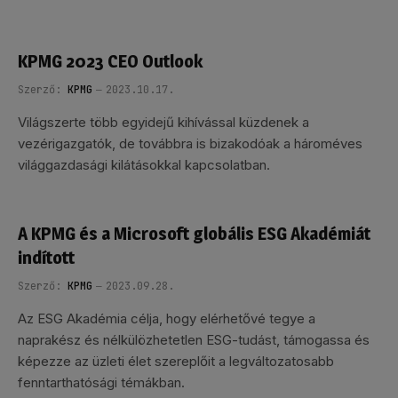
KPMG 2023 CEO Outlook
Szerző:
KPMG
2023.10.17.
Világszerte több egyidejű kihívással küzdenek a
vezérigazgatók, de továbbra is bizakodóak a hároméves
világgazdasági kilátásokkal kapcsolatban.
A KPMG és a Microsoft globális ESG Akadémiát
indított
Szerző:
KPMG
2023.09.28.
Az ESG Akadémia célja, hogy elérhetővé tegye a
naprakész és nélkülözhetetlen ESG-tudást, támogassa és
képezze az üzleti élet szereplőit a legváltozatosabb
fenntarthatósági témákban.