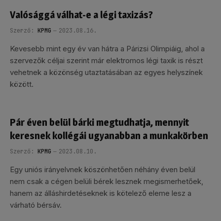
Valósággá válhat-e a légi taxizás?
Szerző:
KPMG
2023.08.16.
Kevesebb mint egy év van hátra a Párizsi Olimpiáig, ahol a
szervezők céljai szerint már elektromos légi taxik is részt
vehetnek a közönség utaztatásában az egyes helyszínek
között.
Pár éven belül bárki megtudhatja, mennyit
keresnek kollégái ugyanabban a munkakörben
Szerző:
KPMG
2023.08.10.
Egy uniós irányelvnek köszönhetően néhány éven belül
nem csak a cégen belüli bérek lesznek megismerhetőek,
hanem az álláshirdetéseknek is kötelező eleme lesz a
várható bérsáv.