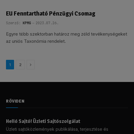
EU Fenntartható Pénzügyi Csomag
Szerző:
KPMG
2023.07.26.
Egyre több szektorban határoz meg zöld tevékenységeket
az uniós Taxonómia rendelet.
Következő
1
2
RÖVIDEN
Helló Sajtó! Üzleti Sajtószolgálat
Üzleti sajtóközlemények publikálása, terjesztése és