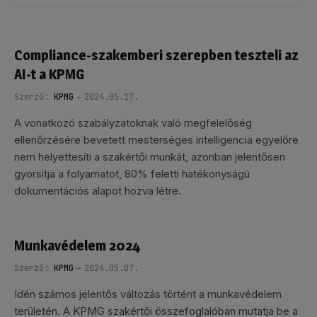
Compliance-szakemberi szerepben teszteli az
AI-t a KPMG
Szerző:
KPMG
2024.05.17.
A vonatkozó szabályzatoknak való megfelelőség
ellenőrzésére bevetett mesterséges intelligencia egyelőre
nem helyettesíti a szakértői munkát, azonban jelentősen
gyorsítja a folyamatot, 80% feletti hatékonyságú
dokumentációs alapot hozva létre.
Munkavédelem 2024
Szerző:
KPMG
2024.05.07.
Idén számos jelentős változás történt a munkavédelem
területén. A KPMG szakértői összefoglalóban mutatja be a