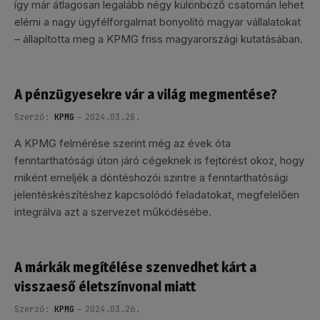
így már átlagosan legalább négy különböző csatornán lehet
elérni a nagy ügyfélforgalmat bonyolító magyar vállalatokat
– állapította meg a KPMG friss magyarországi kutatásában.
A pénzügyesekre vár a világ megmentése?
Szerző:
KPMG
2024.03.28.
A KPMG felmérése szerint még az évek óta
fenntarthatósági úton járó cégeknek is fejtörést okoz, hogy
miként emeljék a döntéshozói szintre a fenntarthatósági
jelentéskészítéshez kapcsolódó feladatokat, megfelelően
integrálva azt a szervezet működésébe.
A márkák megítélése szenvedhet kárt a
visszaeső életszínvonal miatt
Szerző:
KPMG
2024.03.26.