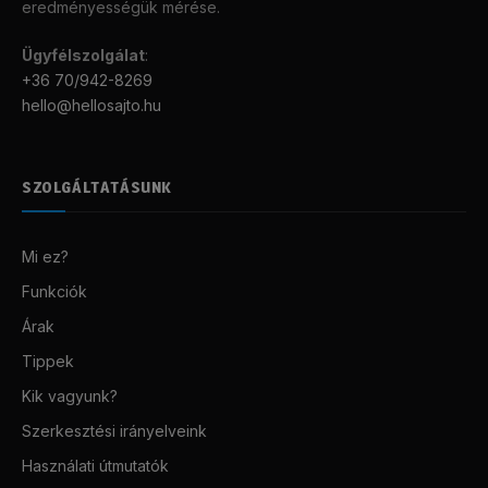
eredményességük mérése.
Ügyfélszolgálat
:
+36 70/942-8269
hello@hellosajto.hu
SZOLGÁLTATÁSUNK
Mi ez?
Funkciók
Árak
Tippek
Kik vagyunk?
Szerkesztési irányelveink
Használati útmutatók