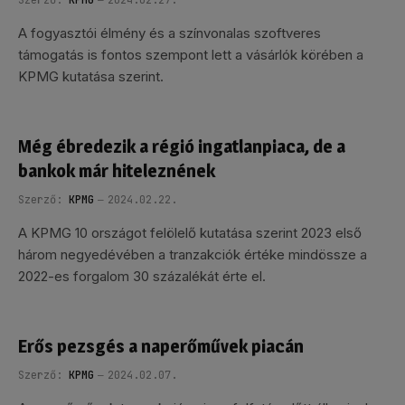
Szerző:
KPMG
2024.02.27.
A fogyasztói élmény és a színvonalas szoftveres
támogatás is fontos szempont lett a vásárlók körében a
KPMG kutatása szerint.
Még ébredezik a régió ingatlanpiaca, de a
bankok már hiteleznének
Szerző:
KPMG
2024.02.22.
A KPMG 10 országot felölelő kutatása szerint 2023 első
három negyedévében a tranzakciók értéke mindössze a
2022-es forgalom 30 százalékát érte el.
Erős pezsgés a naperőművek piacán
Szerző:
KPMG
2024.02.07.