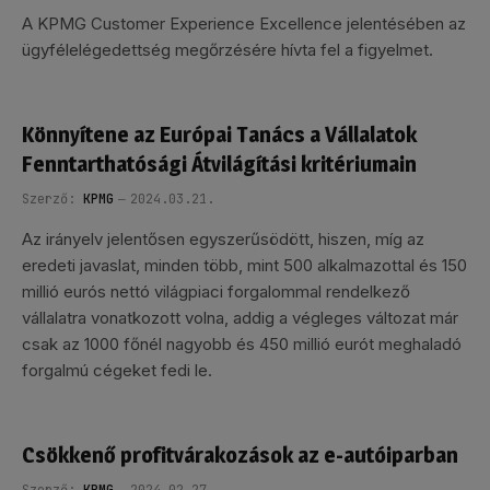
A KPMG Customer Experience Excellence jelentésében az
ügyfélelégedettség megőrzésére hívta fel a figyelmet.
Könnyítene az Európai Tanács a Vállalatok
Fenntarthatósági Átvilágítási kritériumain
Szerző:
KPMG
2024.03.21.
Az irányelv jelentősen egyszerűsödött, hiszen, míg az
eredeti javaslat, minden több, mint 500 alkalmazottal és 150
millió eurós nettó világpiaci forgalommal rendelkező
vállalatra vonatkozott volna, addig a végleges változat már
csak az 1000 főnél nagyobb és 450 millió eurót meghaladó
forgalmú cégeket fedi le.
Csökkenő profitvárakozások az e-autóiparban