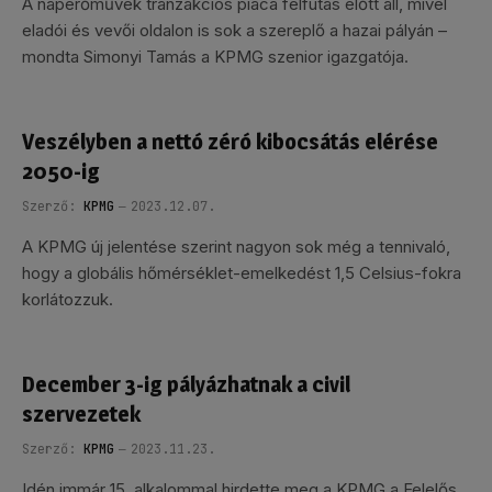
A naperőművek tranzakciós piaca felfutás előtt áll, mivel
eladói és vevői oldalon is sok a szereplő a hazai pályán –
mondta Simonyi Tamás a KPMG szenior igazgatója.
Veszélyben a nettó zéró kibocsátás elérése
2050-ig
Szerző:
KPMG
2023.12.07.
A KPMG új jelentése szerint nagyon sok még a tennivaló,
hogy a globális hőmérséklet-emelkedést 1,5 Celsius-fokra
korlátozzuk.
December 3-ig pályázhatnak a civil
szervezetek
Szerző:
KPMG
2023.11.23.
Idén immár 15. alkalommal hirdette meg a KPMG a Felelős