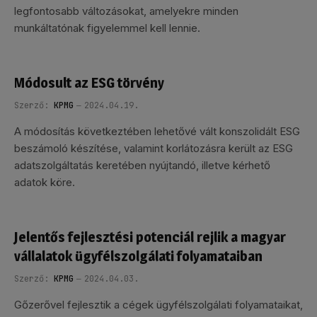
legfontosabb változásokat, amelyekre minden
munkáltatónak figyelemmel kell lennie.
Módosult az ESG törvény
Szerző:
KPMG
2024.04.19.
A módosítás következtében lehetővé vált konszolidált ESG
beszámoló készítése, valamint korlátozásra került az ESG
adatszolgáltatás keretében nyújtandó, illetve kérhető
adatok köre.
Jelentős fejlesztési potenciál rejlik a magyar
vállalatok ügyfélszolgálati folyamataiban
Szerző:
KPMG
2024.04.03.
Gőzerővel fejlesztik a cégek ügyfélszolgálati folyamataikat,