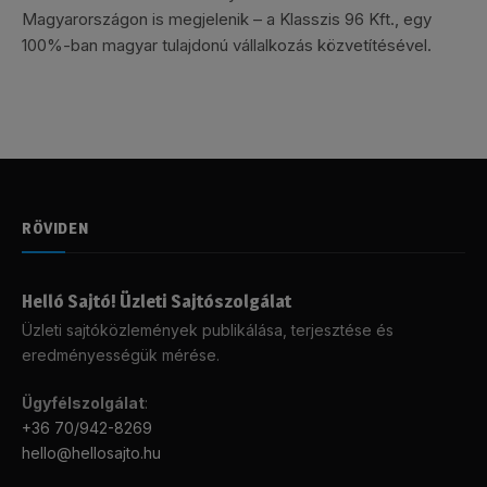
Magyarországon is megjelenik – a Klasszis 96 Kft., egy
100%-ban magyar tulajdonú vállalkozás közvetítésével.
RÖVIDEN
Helló Sajtó! Üzleti Sajtószolgálat
Üzleti sajtóközlemények publikálása, terjesztése és
eredményességük mérése.
Ügyfélszolgálat
:
+36 70/942-8269
hello@hellosajto.hu