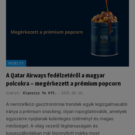
KÖZÉLET
A Qatar Airways fedélzetéről a magyar
polcokra – megérkezett a prémium popcorn
Szerző:
Klasszis 96 Kft.
2025.08.18.
A nemzetközi gasztronómiai trendek egyik legizgalmasabb
iránya a prémium snacking: olyan ropogtatnivalók, amelyek
egyszerre nyújtanak különleges ízélményt és magas
minőséget. A világ vezető légitársaságain és
luxusszállodáiban már bizonyított márka most