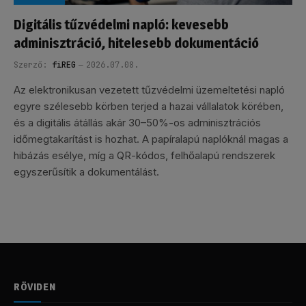
Digitális tűzvédelmi napló: kevesebb
adminisztráció, hitelesebb dokumentáció
Szerző:
fiREG
2026.07.08.
Az elektronikusan vezetett tűzvédelmi üzemeltetési napló
egyre szélesebb körben terjed a hazai vállalatok körében,
és a digitális átállás akár 30–50%-os adminisztrációs
időmegtakarítást is hozhat. A papíralapú naplóknál magas a
hibázás esélye, míg a QR-kódos, felhőalapú rendszerek
egyszerűsítik a dokumentálást.
RÖVIDEN