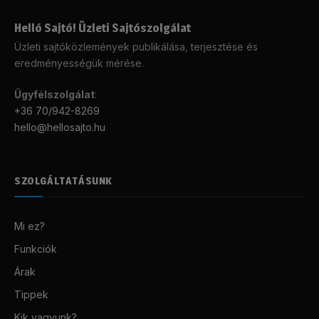
Helló Sajtó! Üzleti Sajtószolgálat
Üzleti sajtóközlemények publikálása, terjesztése és
eredményességük mérése.
Ügyfélszolgálat
:
+36 70/942-8269
hello@hellosajto.hu
SZOLGÁLTATÁSUNK
Mi ez?
Funkciók
Árak
Tippek
Kik vagyunk?