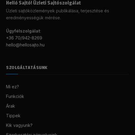
Helló Sajtó! Üzleti Sajtószolgálat
Üzleti sajtóközlemények publikálása, terjesztése és
eredményességük mérése.
Ügyfélszolgálat
:
+36 70/942-8269
hello@hellosajto.hu
SZOLGÁLTATÁSUNK
Mi ez?
Funkciók
Árak
Tippek
Kik vagyunk?
Szerkesztési irányelveink