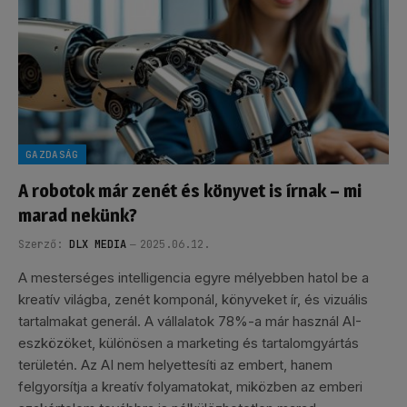
GAZDASÁG
A robotok már zenét és könyvet is írnak – mi
marad nekünk?
Szerző:
DLX MEDIA
2025.06.12.
A mesterséges intelligencia egyre mélyebben hatol be a
kreatív világba, zenét komponál, könyveket ír, és vizuális
tartalmakat generál. A vállalatok 78%-a már használ AI-
eszközöket, különösen a marketing és tartalomgyártás
területén. Az AI nem helyettesíti az embert, hanem
felgyorsítja a kreatív folyamatokat, miközben az emberi