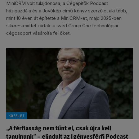
MiniCRM volt tulajdonosa, a Cégépítők Podcast
házigazdája és a Jövőkép című könyv szerzője, aki több,
mint 10 éven át építette a MiniCRM-et, majd 2025-ben
sikeres exittel zártak: a svéd Group.One technológiai
cégcsoport vásárolta fel őket.
KÖZÉLET
„A férfiasság nem tűnt el, csak újra kell
tanulnunk” – elindult az Igényesférfi Podcast