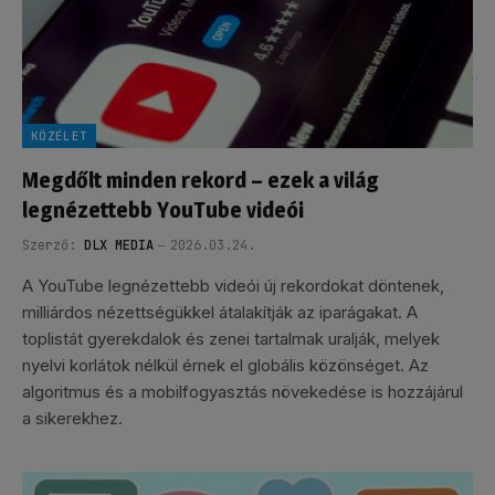
KÖZÉLET
Megdőlt minden rekord – ezek a világ
legnézettebb YouTube videói
Szerző:
DLX MEDIA
2026.03.24.
A YouTube legnézettebb videói új rekordokat döntenek,
milliárdos nézettségükkel átalakítják az iparágakat. A
toplistát gyerekdalok és zenei tartalmak uralják, melyek
nyelvi korlátok nélkül érnek el globális közönséget. Az
algoritmus és a mobilfogyasztás növekedése is hozzájárul
a sikerekhez.