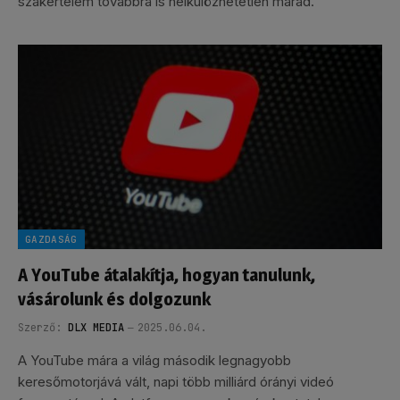
szakértelem továbbra is nélkülözhetetlen marad.
GAZDASÁG
A YouTube átalakítja, hogyan tanulunk,
vásárolunk és dolgozunk
Szerző:
DLX MEDIA
2025.06.04.
A YouTube mára a világ második legnagyobb
keresőmotorjává vált, napi több milliárd órányi videó