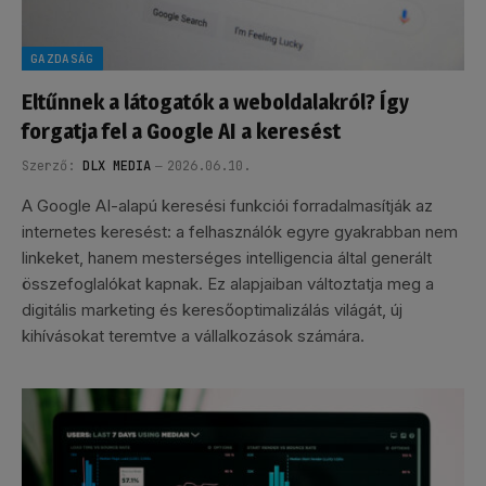
GAZDASÁG
Eltűnnek a látogatók a weboldalakról? Így
forgatja fel a Google AI a keresést
Szerző:
DLX MEDIA
2026.06.10.
A Google AI-alapú keresési funkciói forradalmasítják az
internetes keresést: a felhasználók egyre gyakrabban nem
linkeket, hanem mesterséges intelligencia által generált
összefoglalókat kapnak. Ez alapjaiban változtatja meg a
digitális marketing és keresőoptimalizálás világát, új
kihívásokat teremtve a vállalkozások számára.