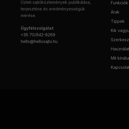
Üzleti sajtóközlemények publikálása,
Funkciók
terjesztése és eredményességük
Árak
mérése.
Tippek
Ügyfélszolgálat
:
Kik vagy
+36 70/942-8269
Szerkeszt
hello@hellosajto.hu
Használat
Mit kínál
Kapcsola