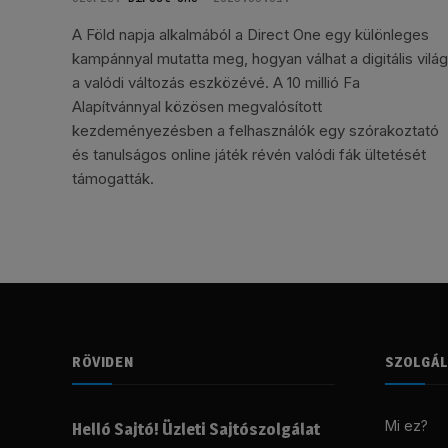
A Föld napja alkalmából a Direct One egy különleges
kampánnyal mutatta meg, hogyan válhat a digitális világ
a valódi változás eszközévé. A 10 millió Fa
Alapítvánnyal közösen megvalósított
kezdeményezésben a felhasználók egy szórakoztató
és tanulságos online játék révén valódi fák ültetését
támogatták.
RÖVIDEN
SZOLGÁ
Mi ez?
Helló Sajtó! Üzleti Sajtószolgálat