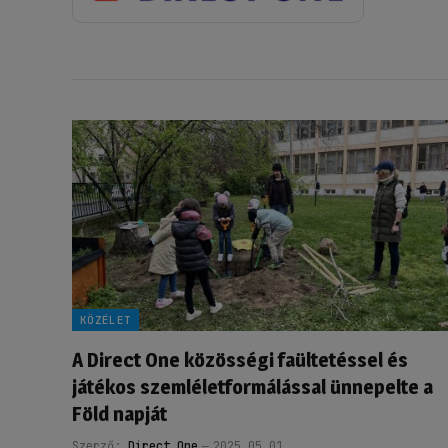
KÖZÉLET
A Direct One közösségi faültetéssel és
játékos szemléletformálással ünnepelte a
Föld napját
Szerző:
Direct One
2025.05.01.