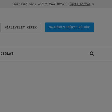
Kérdésed van?
+36 70/942-8269
|
Ügyfélportál
»
HÍRLEVELET KÉREK
SAJTÓKÖZLEMÉNYT KÜLDÖK
PCSOLAT