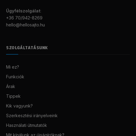
Ügyfélszolgálat
:
+36 70/942-8269
hello@hellosajto.hu
SZOLGÁLTATÁSUNK
Mi ez?
Funkciók
Árak
Tippek
Kik vagyunk?
Szerkesztési irányelveink
Használati útmutatók
Mit kínálunk az újságíróknak?