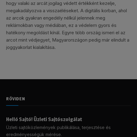
hogy valaki az arcát jogilag védett értékként kezelje,
megakadályozva a visszaéléseket. A digitális korban, ahol
az arcok gyakran engedély nélkül jelennek meg
reklámokban vagy médiában, ez a védelem gyors és
hatékony megoldást kínál. Egyre több ország ismeri el az
arcot mint védjegyet, Magyarországon pedig már elindult a
joggyakorlat kialakítása.
RÖVIDEN
Helló Sajtó! Üzleti Sajtószolgálat
Üzleti sajtóközlemények publikálása, terjesztése és
eredményességük mérése.