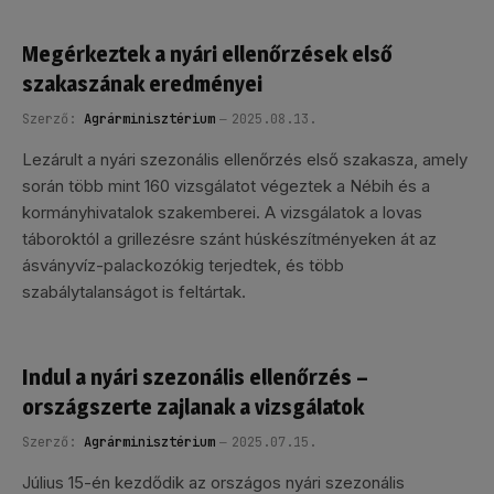
Megérkeztek a nyári ellenőrzések első
szakaszának eredményei
Szerző:
Agrárminisztérium
2025.08.13.
Lezárult a nyári szezonális ellenőrzés első szakasza, amely
során több mint 160 vizsgálatot végeztek a Nébih és a
kormányhivatalok szakemberei. A vizsgálatok a lovas
táboroktól a grillezésre szánt húskészítményeken át az
ásványvíz-palackozókig terjedtek, és több
szabálytalanságot is feltártak.
Indul a nyári szezonális ellenőrzés –
országszerte zajlanak a vizsgálatok
Szerző:
Agrárminisztérium
2025.07.15.
Július 15-én kezdődik az országos nyári szezonális