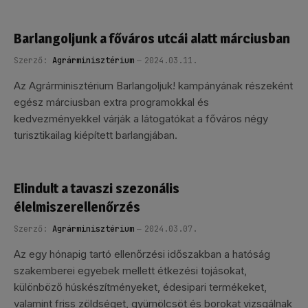
Barlangoljunk a főváros utcái alatt márciusban
Szerző:
Agrárminisztérium
2024.03.11.
Az Agrárminisztérium Barlangoljuk! kampányának részeként
egész márciusban extra programokkal és
kedvezményekkel várják a látogatókat a főváros négy
turisztikailag kiépített barlangjában.
Elindult a tavaszi szezonális
élelmiszerellenőrzés
Szerző:
Agrárminisztérium
2024.03.07.
Az egy hónapig tartó ellenőrzési időszakban a hatóság
szakemberei egyebek mellett étkezési tojásokat,
különböző húskészítményeket, édesipari termékeket,
valamint friss zöldséget, gyümölcsöt és borokat vizsgálnak