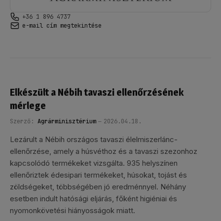
+36 1 896 4737
e-mail cím megtekintése
Elkészült a Nébih tavaszi ellenőrzésének
mérlege
Szerző:
Agrárminisztérium
2026.04.18.
Lezárult a Nébih országos tavaszi élelmiszerlánc-
ellenőrzése, amely a húsvéthoz és a tavaszi szezonhoz
kapcsolódó termékeket vizsgálta. 935 helyszínen
ellenőriztek édesipari termékeket, húsokat, tojást és
zöldségeket, többségében jó eredménnyel. Néhány
esetben indult hatósági eljárás, főként higiéniai és
nyomonkövetési hiányosságok miatt.