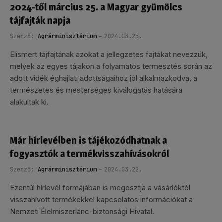
2024-től március 25. a Magyar gyümölcs
tájfajták napja
Szerző:
Agrárminisztérium
2024.03.25.
Elismert tájfajtának azokat a jellegzetes fajtákat nevezzük,
melyek az egyes tájakon a folyamatos termesztés során az
adott vidék éghajlati adottságaihoz jól alkalmazkodva, a
természetes és mesterséges kiválogatás hatására
alakultak ki.
Már hírlevélben is tájékozódhatnak a
fogyasztók a termékvisszahívásokról
Szerző:
Agrárminisztérium
2024.03.22.
Ezentúl hírlevél formájában is megosztja a vásárlóktól
visszahívott termékekkel kapcsolatos információkat a
Nemzeti Élelmiszerlánc-biztonsági Hivatal.