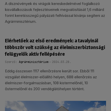
A dísznövények és virágok kereskedelmével foglalkozó
kisvállalkozások fejlesztéseinek megvalósítását 1,6 milliárd
forint keretösszegű pályázati felhívással kívánja segíteni az
Agrárminisztérium.
Elérhetőek az első eredmények: a tavalyinál
többször volt szükség az élelmiszerbiztonsági
felügyelők aktív fellépésére
Szerző:
Agrárminisztérium
2024.03.28.
Eddig összesen 1117 ellenőrzésre került sor. Ebből 111
vizsgálat élelmiszer-előállító helyen, 688 ellenőrzés az
élelmiszer-forgalmazásban, 108 kistermelőnél, 10
őstermelőnél és 200 vendéglátóhelyen történt.