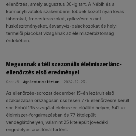
ellenőrzés, amely augusztus 30-ig tart. A Nébih és a
kormányhivatalok szakemberei többek között nyári lovas
táborokat, fröccsteraszokat, grillezésre szánt
húskészítményeket, ásványvíz-palackozókat és helyi
termelői piacokat vizsgálnak az élelmiszerbiztonság
érdekében.
Megvannak a téli szezonális élelmiszerlánc-
ellenőrzés első eredményei
Szerző:
Agrárminisztérium
2024.12.23.
Az ellenőrzés-sorozat december 15-én lezárult első
szakaszában országosan összesen 779 ellenőrzésre került
sor. Ebből 135 vizsgálat élelmiszer-előállító helyen, 542 az
élelmiszer-forgalmazásban és 77 kitelepült
vendéglátóhelyen, valamint 25 kitelepült jövedéki
engedélyes árusítónál történt.