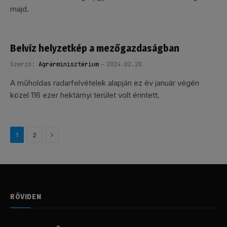
majd.
Belvíz helyzetkép a mezőgazdaságban
Szerző:
Agrárminisztérium
2024.02.20.
A műholdas radarfelvételek alapján ez év január végén
közel 116 ezer hektárnyi terület volt érintett.
Következő
1
2
RÖVIDEN