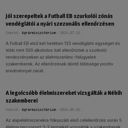
Jól szerepeltek a Futball EB szurkolói zónás
vendéglátói a nyári szezonális ellenőrzésen
Szerző:
Agrárminisztérium
2024.07.11.
A Futball EB első két hetében 133 vendéglátó egységet és
több mint 500 alkoholos italt ellenőriztek a szurkolói
rendezvényeken az élelmiszerlánc-felügyeleti
szakemberek. Az ellenőrzések döntő többsége pozitív
eredménnyel zárult.
A legolcsóbb élelmiszereket vizsgálták a Nébih
szakemberei
Szerző:
Agrárminisztérium
2024.05.02.
Az alapélelmiszerekre fókuszáló első célellenőrzés során 5
élelmiszercsoport 3-3 termékét vizsgálták a szakemberek.