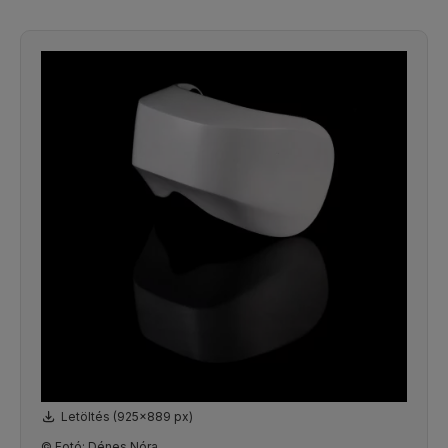
Letöltés (925x889 px)
© Fotó: Dénes Nóra