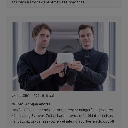
számára a stroke-ra jellemző szemmozgás.
Letöltés (925x616 px)
© Fotó: Adorján András
Rovó Balázs harmadéves formatervező hallgató a díjnyertes
külsőn, míg Szlovák Zoltán harmadéves mérnökinformatikus
hallgató az orvosi eszköz lelkét jelentő szoftveren dolgozott.