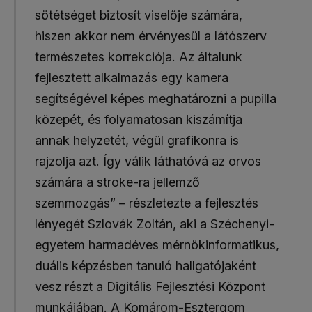
sötétséget biztosít viselője számára,
hiszen akkor nem érvényesül a látószerv
természetes korrekciója. Az általunk
fejlesztett alkalmazás egy kamera
segítségével képes meghatározni a pupilla
közepét, és folyamatosan kiszámítja
annak helyzetét, végül grafikonra is
rajzolja azt. Így válik láthatóvá az orvos
számára a stroke-ra jellemző
szemmozgás” – részletezte a fejlesztés
lényegét Szlovák Zoltán, aki a Széchenyi-
egyetem harmadéves mérnökinformatikus,
duális képzésben tanuló hallgatójaként
vesz részt a Digitális Fejlesztési Központ
munkájában. A Komárom-Esztergom