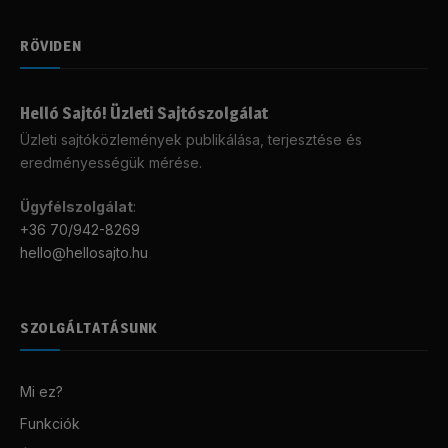
RÖVIDEN
Helló Sajtó! Üzleti Sajtószolgálat
Üzleti sajtóközlemények publikálása, terjesztése és
eredményességük mérése.
Ügyfélszolgálat
:
+36 70/942-8269
hello@hellosajto.hu
SZOLGÁLTATÁSUNK
Mi ez?
Funkciók