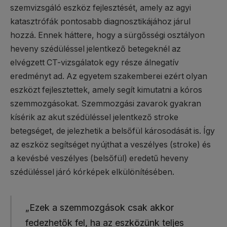
szemvizsgáló eszköz fejlesztését, amely az agyi
katasztrófák pontosabb diagnosztikájához járul
hozzá. Ennek háttere, hogy a sürgősségi osztályon
heveny szédüléssel jelentkező betegeknél az
elvégzett CT-vizsgálatok egy része álnegatív
eredményt ad. Az egyetem szakemberei ezért olyan
eszközt fejlesztettek, amely segít kimutatni a kóros
szemmozgásokat. Szemmozgási zavarok gyakran
kísérik az akut szédüléssel jelentkező stroke
betegséget, de jelezhetik a belsőfül károsodását is. Így
az eszköz segítséget nyújthat a veszélyes (stroke) és
a kevésbé veszélyes (belsőfül) eredetű heveny
szédüléssel járó kórképek elkülönítésében.
„Ezek a szemmozgások csak akkor
fedezhetők fel, ha az eszközünk teljes