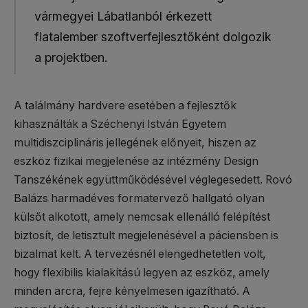
vármegyei Lábatlanból érkezett
fiatalember szoftverfejlesztőként dolgozik
a projektben.
A találmány hardvere esetében a fejlesztők
kihasználták a Széchenyi István Egyetem
multidiszciplináris jellegének előnyeit, hiszen az
eszköz fizikai megjelenése az intézmény Design
Tanszékének együttműködésével véglegesedett. Rovó
Balázs harmadéves formatervező hallgató olyan
külsőt alkotott, amely nemcsak ellenálló felépítést
biztosít, de letisztult megjelenésével a páciensben is
bizalmat kelt. A tervezésnél elengedhetetlen volt,
hogy flexibilis kialakítású legyen az eszköz, amely
minden arcra, fejre kényelmesen igazítható. A