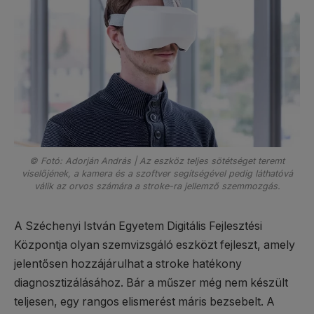
© Fotó: Adorján András | Az eszköz teljes sötétséget teremt
viselőjének, a kamera és a szoftver segítségével pedig láthatóvá
válik az orvos számára a stroke-ra jellemző szemmozgás.
A Széchenyi István Egyetem Digitális Fejlesztési
Központja olyan szemvizsgáló eszközt fejleszt, amely
jelentősen hozzájárulhat a stroke hatékony
diagnosztizálásához. Bár a műszer még nem készült
teljesen, egy rangos elismerést máris bezsebelt. A