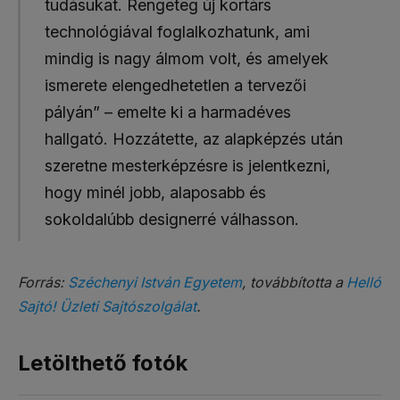
tudásukat. Rengeteg új kortárs
technológiával foglalkozhatunk, ami
mindig is nagy álmom volt, és amelyek
ismerete elengedhetetlen a tervezői
pályán” – emelte ki a harmadéves
hallgató. Hozzátette, az alapképzés után
szeretne mesterképzésre is jelentkezni,
hogy minél jobb, alaposabb és
sokoldalúbb designerré válhasson.
Forrás:
Széchenyi István Egyetem
, továbbította a
Helló
Sajtó! Üzleti Sajtószolgálat
.
Letölthető fotók