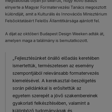
megvalósítás olyan jól sikerült, hogy Rovó Balázs
elnyerte a Magyar Formatervezési Tanács megosztott
különdíját, amit a Kulturális és Innovációs Minisztérium
Felsőoktatásért Felelős Államtitkársága ajánlott fel.
A díjat az októberi Budapest Design Weeken adták át,
amelyen maga a találmány is bemutatkozott.
„Fejlesztésünket önálló előadás keretében
ismertettük, természetesen az esemény
szempontjából relevánsabb formatervezés
kiemelésével. A kerekasztal-beszélgetés
során példánkkal is erősítettük az
egyetem szerepét a jövő szakembereinek
gyakorlati felkészítésében, valamint a
különböző tudományágak és