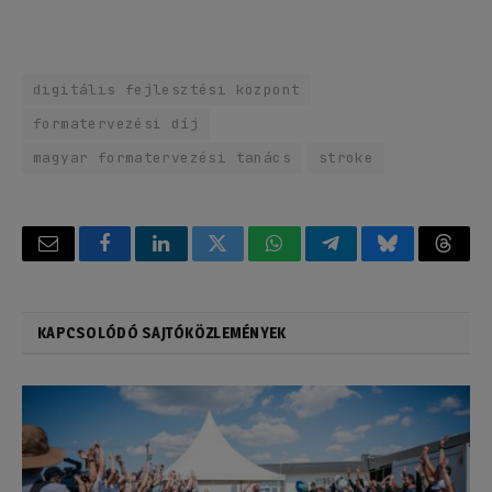
digitális fejlesztési központ
formatervezési díj
magyar formatervezési tanács
stroke
Email
Facebook
LinkedIn
Twitter
WhatsApp
Telegram
Bluesky
Threa
KAPCSOLÓDÓ SAJTÓKÖZLEMÉNYEK