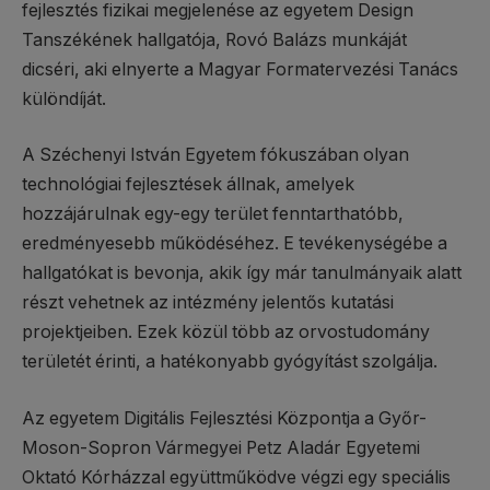
fejlesztés fizikai megjelenése az egyetem Design
Tanszékének hallgatója, Rovó Balázs munkáját
dicséri, aki elnyerte a Magyar Formatervezési Tanács
különdíját.
A Széchenyi István Egyetem fókuszában olyan
technológiai fejlesztések állnak, amelyek
hozzájárulnak egy-egy terület fenntarthatóbb,
eredményesebb működéséhez. E tevékenységébe a
hallgatókat is bevonja, akik így már tanulmányaik alatt
részt vehetnek az intézmény jelentős kutatási
projektjeiben. Ezek közül több az orvostudomány
területét érinti, a hatékonyabb gyógyítást szolgálja.
Az egyetem Digitális Fejlesztési Központja a Győr-
Moson-Sopron Vármegyei Petz Aladár Egyetemi
Oktató Kórházzal együttműködve végzi egy speciális