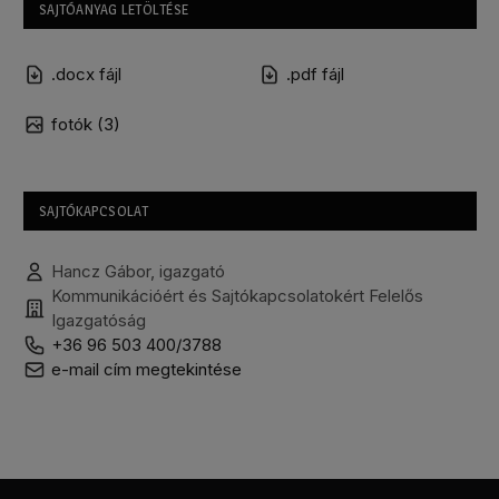
SAJTÓANYAG LETÖLTÉSE
.docx fájl
.pdf fájl
fotók (3)
SAJTÓKAPCSOLAT
Hancz Gábor, igazgató
Kommunikációért és Sajtókapcsolatokért Felelős
Igazgatóság
+36 96 503 400/3788
e-mail cím megtekintése