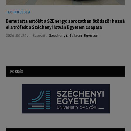
TECHNOLÓGIA
Bemutatta autóját a SZEnergy: sorozatban ötödször hozná
el a trófeát a Széchenyi István Egyetem csapata
2026.06.26.
Szerző:
Széchenyi István Egyetem
FORRÁS