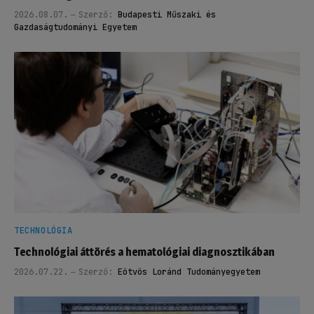
2026.08.07.
Szerző:
Budapesti Műszaki és
Gazdaságtudományi Egyetem
TECHNOLÓGIA
Technológiai áttörés a hematológiai diagnosztikában
2026.07.22.
Szerző:
Eötvös Loránd Tudományegyetem