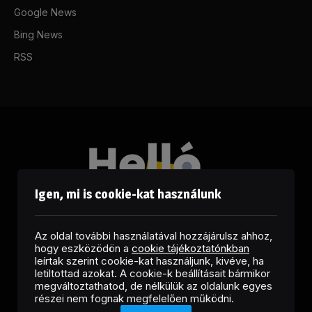
Google News
Bing News
RSS
Igen, mi is cookie-kat használunk
Az oldal további használatával hozzájárulsz ahhoz,
hogy eszközödön a
cookie tájékoztatónkban
leírtak szerint cookie-kat használjunk, kivéve, ha
letiltottad azokat. A cookie-k beállításait bármikor
megváltoztathatod, de nélkülük az oldalunk egyes
Facebook
LinkedIn
X
RSS
részei nem fognak megfelelően működni.
(Twitter)