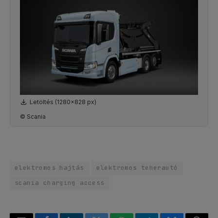
Letöltés (1280x828 px)
© Scania
elektromos hajtás
elektromos teherautó
scania charging access