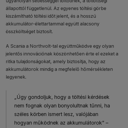
ugyanolyan sebességgel töltődnek, a töltöttségi
állapottól függetlenül. Az egyenes töltési görbe
kiszámítható töltési időt jelent, és a hosszú
akkumulátor-élettartammal együtt alacsony
összköltséget biztosít.
A Scania a Northvolt-tal együttműködve egy olyan
jelentős innovációnak köszönhetően érte el ezeket a
ritka tulajdonságokat, amely biztosítja, hogy az
akkumulátorok mindig a megfelelő hőmérsékleten
legyenek.
„Úgy gondoljuk, hogy a töltési kérdések
nem fognak olyan bonyolultnak tűnni, ha
széles körben ismert lesz, valójában
hogyan működnek az akkumulátorok” –