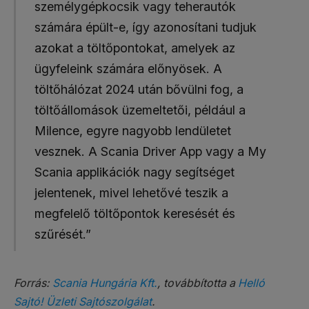
személygépkocsik vagy teherautók
számára épült-e, így azonosítani tudjuk
azokat a töltőpontokat, amelyek az
ügyfeleink számára előnyösek. A
töltőhálózat 2024 után bővülni fog, a
töltőállomások üzemeltetői, például a
Milence, egyre nagyobb lendületet
vesznek. A Scania Driver App vagy a My
Scania applikációk nagy segítséget
jelentenek, mivel lehetővé teszik a
megfelelő töltőpontok keresését és
szűrését.”
Forrás:
Scania Hungária Kft.
, továbbította a
Helló
Sajtó! Üzleti Sajtószolgálat
.