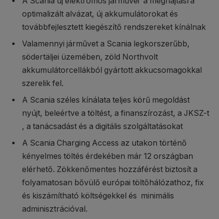
A Scania új elektromos járművei a meghajtásra
optimalizált alvázat, új akkumulátorokat és
továbbfejlesztett kiegészítő rendszereket kínálnak
Valamennyi járművet a Scania legkorszerűbb,
södertäljei üzemében, zöld Northvolt
akkumulátorcellákból gyártott akkucsomagokkal
szerelik fel.
A Scania széles kínálata teljes körű megoldást
nyújt, beleértve a töltést, a finanszírozást, a JKSZ-t
, a tanácsadást és a digitális szolgáltatásokat
A Scania Charging Access az utakon történő
kényelmes töltés érdekében már 12 országban
elérhető. Zökkenőmentes hozzáférést biztosít a
folyamatosan bővülő európai töltőhálózathoz, fix
és kiszámítható költségekkel és minimális
adminisztrációval.