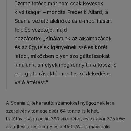
üzemeltetése már nem csak kevesek
kiváltsága” – mondta Frederik Allard, a
Scania vezető alelnöke és e-mobilitásért
felelős vezetője, majd
hozzátette: „Kínálatunk az alkalmazások
és az ügyfelek igényeinek széles körét
lefedi, miközben olyan szolgáltatásokat
kínálunk, amelyek megkönnyítik a fosszilis
energiaforrásoktól mentes közlekedésre
való áttérést.”
A Scania új teherautói számokkal nyűgöznek le: a
szerelvény tömege akár 64 tonna is lehet,
hatótávolsága pedig 390 kilométer, és az akár 375 kW-
os töltési teljesítmény és a 450 kW-os maximális