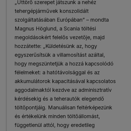
„Úttörő szerepet játszunk a nehéz
tehergépjárművek konszolidált
szolgáltatásában Európában” – mondta
Magnus Höglund, a Scania töltési
megoldásokért felelős vezetője, majd
hozzátette: „Küldetésünk az, hogy
egyszerűsítsük a villamosítást azáltal,
hogy megszüntetjük a hozzá kapcsolódó
félelmeket: a hatótávolsággal és az
akkumulátorok kapacitásával kapcsolatos
aggodalmaktól kezdve az adminisztratív
kérdésekig és a teherautók elegendő
töltőpontjáig. Manuálisan feltérképezünk
és értékelünk minden töltőállomást,
függetlenül attól, hogy eredetileg