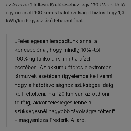
az észszerű töltési idő eléréséhez: egy 130 kW-os töltő
egy óra alatt 100 km-es hatótávolságot biztosít egy 1,3
kWh/km fogyasztású teherautónál.
„Feleslegesen leragadtunk annál a
koncepciónál, hogy mindig 10%-tól
100%-ig tankolunk, mint a dízel
esetében. Az akkumulátoros elektromos
járművek esetében figyelembe kell venni,
hogy a hatótávolsághoz szükséges ideig
kell feltölteni. Ha 120 km van az otthoni
töltőig, akkor felesleges lenne a
szükségesnél nagyobb távolságra tölteni”
– magyarázza Frederik Allard.