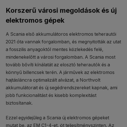
Korszerű városi megoldások és új
elektromos gépek
A Scania első akkumulátoros elektromos teherautói
2021 óta vannak forgalomban, és megnyitották az utat
a fosszilis anyagoktól mentes közlekedés felé,
mindenekelőtt a városi forgalomban. A Scania most
tovább bővíti kínálatát az elosztó teherautók és a
könnyű billencsek terén. A járművek az elektromos
hajtásláncra optimalizált alvázat, a Northvolt
akkumulátorait és új segédrendszereket kapnak, ami
jobb funkcionalitást és kisebb komplexitást
biztosítanak.
Ezzel egyidejűleg a Scania új elektromos gépeket
mutat be, az EM C1-4-et, öt teljesítményszinten. Az