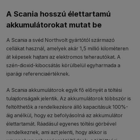
A Scania hosszú élettartamú
akkumulátorokat mutat be
A Scania a svéd Northvolt gyártótól származó
cellákat használ, amelyek akár 1,5 millió kilométeren
át képesek hajtani az elektromos teherautókat. A
szén-dioxid-kibocsátás körülbelül egyharmada a
iparági referenciaértéknek.
A Scania akkumulátorok egyik fő előnyét a töltési
tulajdonságaik jelentik. Az akkumulátorok többször is
feltölthetők a rendelkezésre álló kapacitásuk 100%-
áig anélkül, hogy ez befolyásolná az akkumulátor
élettartamát. Ráadásul egyenes töltési görbével
rendelkeznek, ami azt jelenti, hogy akkor is