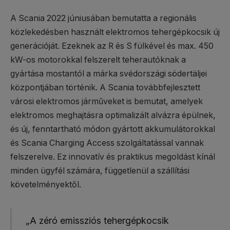
A Scania 2022 júniusában bemutatta a regionális
közlekedésben használt elektromos tehergépkocsik új
generációját. Ezeknek az R és S fülkével és max. 450
kW-os motorokkal felszerelt teherautóknak a
gyártása mostantól a márka svédországi södertäljei
központjában történik. A Scania továbbfejlesztett
városi elektromos járműveket is bemutat, amelyek
elektromos meghajtásra optimalizált alvázra épülnek,
és új, fenntartható módon gyártott akkumulátorokkal
és Scania Charging Access szolgáltatással vannak
felszerelve. Ez innovatív és praktikus megoldást kínál
minden ügyfél számára, függetlenül a szállítási
követelményektől.
„A zéró emissziós tehergépkocsik