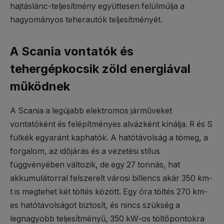
hajtáslánc-teljesítmény együttesen felülmúlja a
hagyományos teherautók teljesítményét.
A Scania vontatók és
tehergépkocsik zöld energiával
működnek
A Scania a legújabb elektromos járműveket
vontatóként és felépítményes alvázként kínálja. R és S
fülkék egyaránt kaphatók. A hatótávolság a tömeg, a
forgalom, az időjárás és a vezetési stílus
függvényében változik, de egy 27 tonnás, hat
akkumulátorral felszerelt városi billencs akár 350 km-
t is megtehet két töltés között. Egy óra töltés 270 km-
es hatótávolságot biztosít, és nincs szükség a
legnagyobb teljesítményű, 350 kW-os töltőpontokra