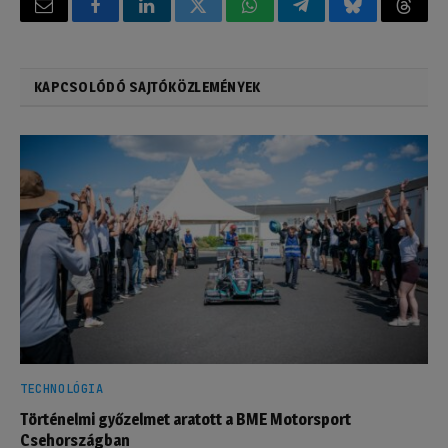
Email
Facebook
LinkedIn
Twitter
WhatsApp
Telegram
Bluesky
Threa
KAPCSOLÓDÓ SAJTÓKÖZLEMÉNYEK
TECHNOLÓGIA
Történelmi győzelmet aratott a BME Motorsport
Csehországban