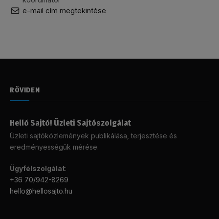
e-mail cím megtekintése
RÖVIDEN
Helló Sajtó! Üzleti Sajtószolgálat
Üzleti sajtóközlemények publikálása, terjesztése és
eredményességük mérése.
Ügyfélszolgálat
:
+36 70/942-8269
hello@hellosajto.hu