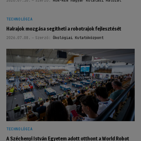
2026.07.10.
Szerző:
HUN-REN Magyar Kutatási Hálózat
TECHNOLÓGIA
Halrajok mozgása segítheti a robotrajok fejlesztését
2026.07.08.
Szerző:
Ökológiai Kutatóközpont
TECHNOLÓGIA
A Széchenyi István Egyetem adott otthont a World Robot