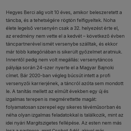
Hegyes Berci alig volt 10 éves, amikor beleszeretett a
táncba, és a tehetségére rögtön felfigyeltek. Noha
élete legelső versenyén csak a 32. helyezést érte el,
az eredmény nem vette el a kedvét – következő évben
táncpartnerével ismét versenybe szálltak, és ekkor
már több kategóriában is sikerült győzelmet aratniuk.
Innentől pedig nem volt megállás: versenytáncos
pályája során 24-szer nyerte el a Magyar Bajnoki
címet. Bár 2020-ban végleg búcsút intett a profi
versenyzői karrierjének, a táncról azóta sem mondott
le. A tanítás mellett az elmúlt években egy új és
izgalmas terepen is megmérettette magát:
folyamatosan szerepel egy sikeres tévéműsorban és
néha olyan izgalmas feladatokkal is találkozik, mint az
idei nyári Margitszigetes fellépése. Az esten nem más
lesz a partnere, mint Csobot Adél, akivel már