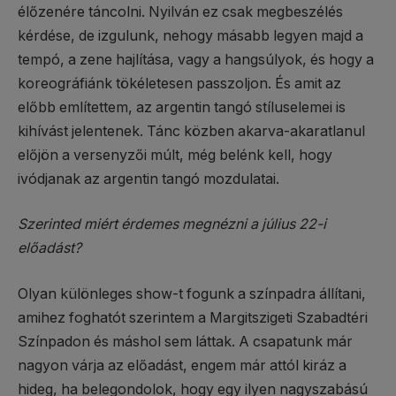
élőzenére táncolni. Nyilván ez csak megbeszélés
kérdése, de izgulunk, nehogy másabb legyen majd a
tempó, a zene hajlítása, vagy a hangsúlyok, és hogy a
koreográfiánk tökéletesen passzoljon. És amit az
előbb említettem, az argentin tangó stíluselemei is
kihívást jelentenek. Tánc közben akarva-akaratlanul
előjön a versenyzői múlt, még belénk kell, hogy
ivódjanak az argentin tangó mozdulatai.
Szerinted miért érdemes megnézni a július 22-i
előadást?
Olyan különleges show-t fogunk a színpadra állítani,
amihez foghatót szerintem a Margitszigeti Szabadtéri
Színpadon és máshol sem láttak. A csapatunk már
nagyon várja az előadást, engem már attól kiráz a
hideg, ha belegondolok, hogy egy ilyen nagyszabású