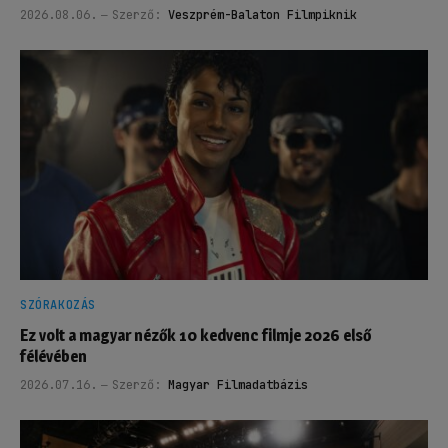
2026.08.06.
Szerző:
Veszprém-Balaton Filmpiknik
SZÓRAKOZÁS
Ez volt a magyar nézők 10 kedvenc filmje 2026 első
félévében
2026.07.16.
Szerző:
Magyar Filmadatbázis