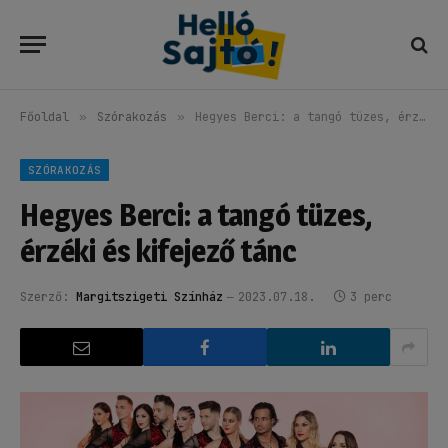
Főoldal
»
Szórakozás
»
Hegyes Berci: a tangó tüzes, érzéki és kifejező tánc
SZÓRAKOZÁS
Hegyes Berci: a tangó tüzes,
érzéki és kifejező tánc
Szerző:
Margitszigeti Színház
2023.07.18.
3 perc