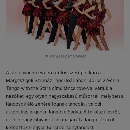
© Margitszigeti Színház
A tánc minden évben fontos szerepet kap a
Margitszigeti Színház repertoárjában. Július 22-én a
Tango with the Stars című táncshow-val várjuk a
nézőket, egy olyan nagyszabású műsorral, melyben a
táncosok élő zenére fognak táncolni, valódi
autentikus argentin tangót előadva. A felkészülésről,
erről a nagy kihívásról és magáról a tangó táncról
kérdeztük Hegyes Berci versenytáncost.