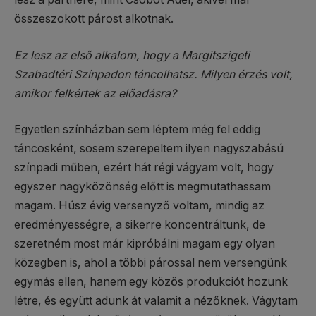
összeszokott párost alkotnak.
Ez lesz az első alkalom, hogy a Margitszigeti
Szabadtéri Színpadon táncolhatsz. Milyen érzés volt,
amikor felkértek az előadásra?
Egyetlen színházban sem léptem még fel eddig
táncosként, sosem szerepeltem ilyen nagyszabású
színpadi műben, ezért hát régi vágyam volt, hogy
egyszer nagyközönség előtt is megmutathassam
magam. Húsz évig versenyző voltam, mindig az
eredményességre, a sikerre koncentráltunk, de
szeretném most már kipróbálni magam egy olyan
közegben is, ahol a többi párossal nem versengünk
egymás ellen, hanem egy közös produkciót hozunk
létre, és együtt adunk át valamit a nézőknek. Vágytam