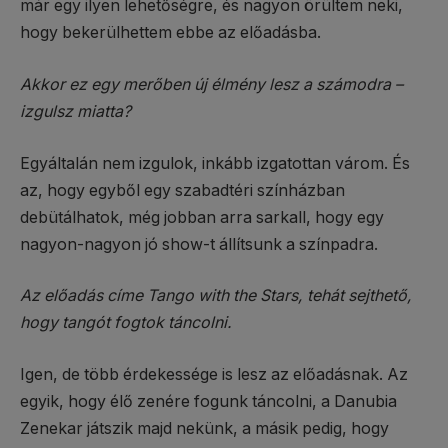
már egy ilyen lehetőségre, és nagyon örültem neki,
hogy bekerülhettem ebbe az előadásba.
Akkor ez egy merőben új élmény lesz a számodra –
izgulsz miatta?
Egyáltalán nem izgulok, inkább izgatottan várom. És
az, hogy egyből egy szabadtéri színházban
debütálhatok, még jobban arra sarkall, hogy egy
nagyon-nagyon jó show-t állítsunk a színpadra.
Az előadás címe Tango with the Stars, tehát sejthető,
hogy tangót fogtok táncolni.
Igen, de több érdekessége is lesz az előadásnak. Az
egyik, hogy élő zenére fogunk táncolni, a Danubia
Zenekar játszik majd nekünk, a másik pedig, hogy