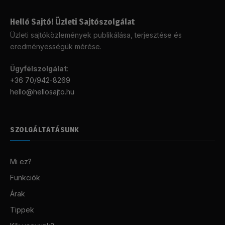
Helló Sajtó! Üzleti Sajtószolgálat
Üzleti sajtóközlemények publikálása, terjesztése és
eredményességük mérése.
Ügyfélszolgálat
:
+36 70/942-8269
hello@hellosajto.hu
SZOLGÁLTATÁSUNK
Mi ez?
Funkciók
Árak
Tippek