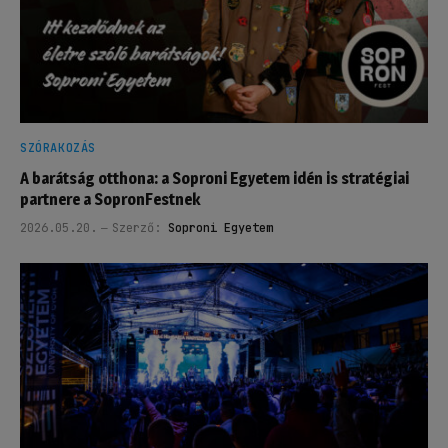
SZÓRAKOZÁS
A barátság otthona: a Soproni Egyetem idén is stratégiai
partnere a SopronFestnek
2026.05.20.
Szerző:
Soproni Egyetem