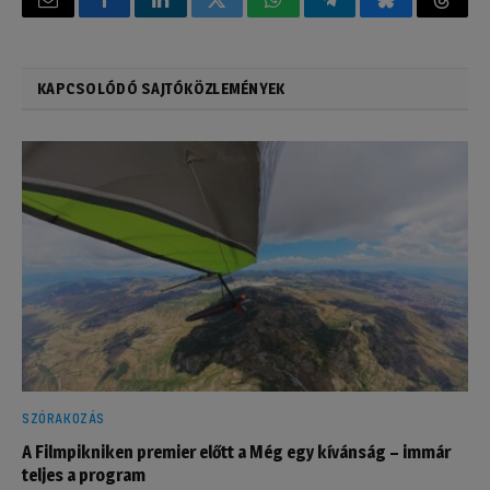
Email
Facebook
LinkedIn
Twitter
WhatsApp
Telegram
Bluesky
Threa
KAPCSOLÓDÓ SAJTÓKÖZLEMÉNYEK
SZÓRAKOZÁS
A Filmpikniken premier előtt a Még egy kívánság – immár
teljes a program