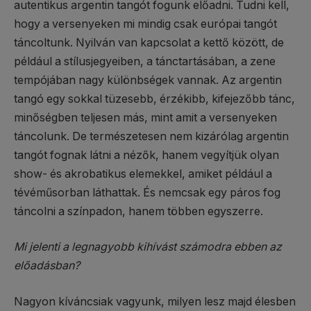
autentikus argentin tangót fogunk előadni. Tudni kell,
hogy a versenyeken mi mindig csak európai tangót
táncoltunk. Nyilván van kapcsolat a kettő között, de
például a stílusjegyeiben, a tánctartásában, a zene
tempójában nagy különbségek vannak. Az argentin
tangó egy sokkal tüzesebb, érzékibb, kifejezőbb tánc,
minőségben teljesen más, mint amit a versenyeken
táncolunk. De természetesen nem kizárólag argentin
tangót fognak látni a nézők, hanem vegyítjük olyan
show- és akrobatikus elemekkel, amiket például a
tévéműsorban láthattak. És nemcsak egy páros fog
táncolni a színpadon, hanem többen egyszerre.
Mi jelenti a legnagyobb kihívást számodra ebben az
előadásban?
Nagyon kíváncsiak vagyunk, milyen lesz majd élesben