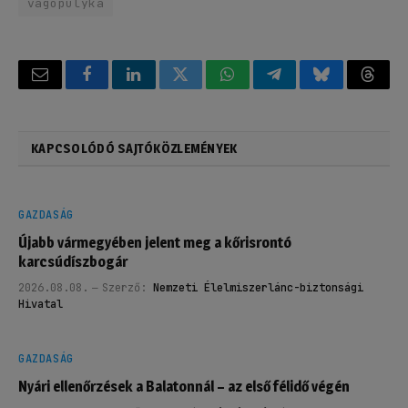
vágópulyka
Email
Facebook
LinkedIn
Twitter
WhatsApp
Telegram
Bluesky
Threa
KAPCSOLÓDÓ SAJTÓKÖZLEMÉNYEK
GAZDASÁG
Újabb vármegyében jelent meg a kőrisrontó
karcsúdíszbogár
2026.08.08.
Szerző:
Nemzeti Élelmiszerlánc-biztonsági
Hivatal
GAZDASÁG
Nyári ellenőrzések a Balatonnál – az első félidő végén