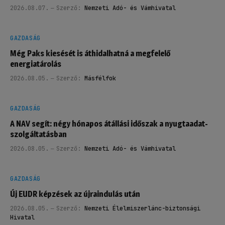
2026.08.07.
Szerző:
Nemzeti Adó- és Vámhivatal
GAZDASÁG
Még Paks kiesését is áthidalhatná a megfelelő
energiatárolás
2026.08.05.
Szerző:
Másfélfok
GAZDASÁG
A NAV segít: négy hónapos átállási időszak a nyugtaadat-
szolgáltatásban
2026.08.05.
Szerző:
Nemzeti Adó- és Vámhivatal
GAZDASÁG
Új EUDR képzések az újraindulás után
2026.08.05.
Szerző:
Nemzeti Élelmiszerlánc-biztonsági
Hivatal