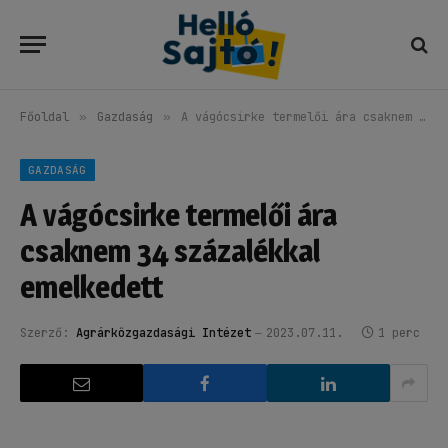
Főoldal
»
Gazdaság
»
A vágócsirke termelői ára csaknem 34 százalékkal emelkedett
GAZDASÁG
A vágócsirke termelői ára
csaknem 34 százalékkal
emelkedett
Szerző:
Agrárközgazdasági Intézet
2023.07.11.
1 perc