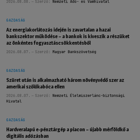
2026.08.08.
Szerző:
Nemzeti Adó- és Vámhivatal
GAZDASÁG
Az energiakorlátozás idején is zavartalan a hazai
bankszektor működése – a bankok is kiveszik a részüket
az önkéntes fogyasztáscsökkentésből
2026.08.07.
Szerző:
Magyar Bankszövetség
GAZDASÁG
Szüret után is alkalmazható három növényvédő szer az
amerikai szőlőkabóca ellen
2026.08.07.
Szerző:
Nemzeti Élelmiszerlánc-biztonsági
Hivatal
GAZDASÁG
Hardveralapú e-pénztárgép a piacon – újabb mérföldkő a
digitális adózásban