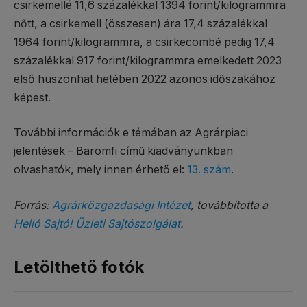
csirkemellé 11,6 százalékkal 1394 forint/kilogrammra
nőtt, a csirkemell (összesen) ára 17,4 százalékkal
1964 forint/kilogrammra, a csirkecombé pedig 17,4
százalékkal 917 forint/kilogrammra emelkedett 2023
első huszonhat hetében 2022 azonos időszakához
képest.
További információk e témában az Agrárpiaci
jelentések – Baromfi című kiadványunkban
olvashatók, mely innen érhető el:
13. szám
.
Forrás:
Agrárközgazdasági Intézet
, továbbította a
Helló Sajtó! Üzleti Sajtószolgálat
.
Letölthető fotók