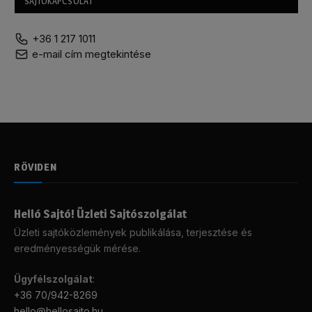
SAJTÓKAPCSOLAT
+36 1 217 1011
e-mail cím megtekintése
RÖVIDEN
Helló Sajtó! Üzleti Sajtószolgálat
Üzleti sajtóközlemények publikálása, terjesztése és
eredményességük mérése.
Ügyfélszolgálat
:
+36 70/942-8269
hello@hellosajto.hu