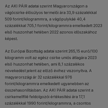
Az AKI PÁIR adatai szerint Magyarországon a
vágócsirke élősúlyos termelői ára 33,9 százalékkal
509 forint/kilogrammra, a vágópulykáé 40,4
százalékkal 705,1 forint/kilogrammra emelkedett 2023
első huszonhat hetében 2022 azonos időszakához
képest.
Az Európai Bizottság adatai szerint 265,15 euró/100
kilogramm volt az egész csirke uniós átlagára 2023
első huszonhat hetében, ami 8,1 százalékos
növekedést jelent az előző évihez viszonyítva. A
magyarországi ár 32 százalékkal 976
forint/kilogrammra emelkedett ugyanebben az
összehasonlításban. Az AKI PÁIR adatai szerint a
csirkemellfilé feldolgozói értékesítési ára 17,1
százalékkal 1990 forint/kilogrammra, a csontos