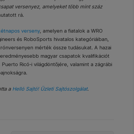
 csapat versenyez, amelyeket több mint száz
utatott rá.
kétnapos verseny
, amelyen a fiatalok a WRO
ineers és RoboSports hivatalos kategóriáiban,
 drónversenyen mérték össze tudásukat. A hazai
legeredményesebb magyar csapatok kvalifikációt
uerto Ricó-i világdöntőjére, valamint a zágrábi
ajnokságra.
otta a
Helló Sajtó! Üzleti Sajtószolgálat
.