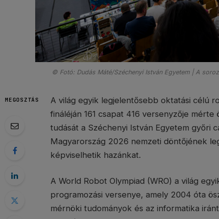
© Fotó: Dudás Máté/Széchenyi István Egyetem | A soroza
A világ egyik legjelentősebb oktatási célú 
MEGOSZTÁS
fináléján 161 csapat 416 versenyzője mérte 
tudását a Széchenyi István Egyetem győri
Magyarország 2026 nemzeti döntőjének legj
képviselhetik hazánkat.
A World Robot Olympiad (WRO) a világ egyik 
programozási versenye, amely 2004 óta ösz
mérnöki tudományok és az informatika irán