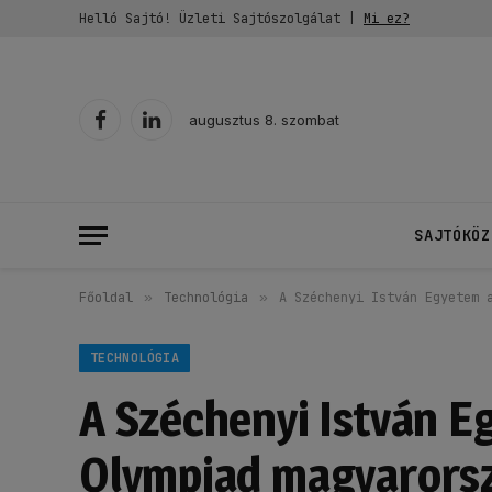
Helló Sajtó! Üzleti Sajtószolgálat |
Mi ez?
augusztus 8. szombat
Facebook
LinkedIn
SAJTÓKÖZ
Főoldal
»
Technológia
»
A Széchenyi István Egyetem 
TECHNOLÓGIA
A Széchenyi István E
Olympiad magyarorsz