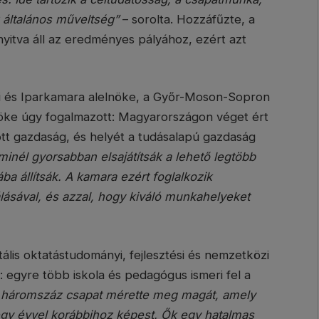
 általános műveltség”
– sorolta. Hozzáfűzte, a
nyitva áll az eredményes pályához, ezért azt
i és Iparkamara alelnöke, a Győr-Moson-Sopron
öke úgy fogalmazott: Magyarországon véget ért
tt gazdaság, és helyét a tudásalapú gazdaság
 minél gyorsabban elsajátítsák a lehető legtöbb
ba állítsák. A kamara ezért foglalkozik
álásával, és azzal, hogy kiváló munkahelyeket
tális oktatástudományi, fejlesztési és nemzetközi
: egyre több iskola és pedagógus ismeri fel a
ől háromszáz csapat mérette meg magát, amely
gy évvel korábbihoz képest. Ők egy hatalmas