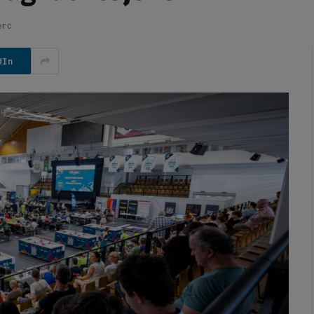
erc
dIn