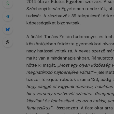
2014 óta az Edutus Egyetem szervezi. A sor
Széchenyi István Egyetemen rendezték, aho
tudását. A résztvevők 39 településről érkez
képességeiket bizonyítsák.
A finálét Tanács Zoltán tudományos és techn
köszöntőjében felidézte gyermekkori olvas
nagy hatással voltak rá. A neves szerző már
ma itt van a mindennapjainkban. Rámutatott
nőtte ki magát.
„Most egy olyan közösség va
meghatározó hajtóerejévé válhat”
– jelentet
tízezer főre jutó robotok száma 133, addig
hogy eléggé el vagyunk maradva, hatalmas f
hír a verseny résztvevői számára. Rengeteg
kijavítani és felokosítani, és azt a tudást,
fantasztikus”
– összegzett. A fiatalokat arr