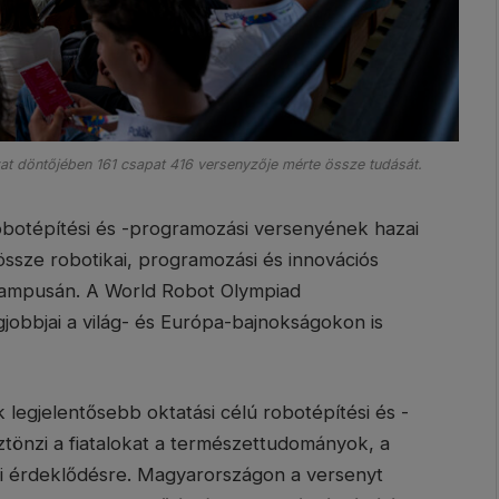
t döntőjében 161 csapat 416 versenyzője mérte össze tudását.
robotépítési és -programozási versenyének hazai
össze robotikai, programozási és innovációs
 campusán. A World Robot Olympiad
obbjai a világ- és Európa-bajnokságokon is
legjelentősebb oktatási célú robotépítési és -
tönzi a fiatalokat a természettudományok, a
ti érdeklődésre. Magyarországon a versenyt