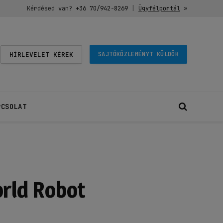
Kérdésed van?
+36 70/942-8269
|
Ügyfélportál
»
HÍRLEVELET KÉREK
SAJTÓKÖZLEMÉNYT KÜLDÖK
PCSOLAT
orld Robot