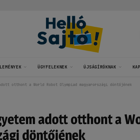
LEMÉNYEK
ÜGYFELEKNEK
ÚJSÁGÍRÓKNAK
KA
adott otthont a World Robot Olympiad magyarországi döntőjének
gyetem adott otthont a W
ági döntőjének