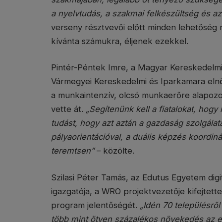
a nyelvtudás, a szakmai felkészültség és az
verseny résztvevői előtt minden lehetőség 
kívánta számukra, éljenek ezekkel.
Pintér-Péntek Imre, a Magyar Kereskedelm
Vármegyei Kereskedelmi és Iparkamara eln
a munkaintenzív, olcsó munkaerőre alapozo
vette át.
„Segítenünk kell a fiatalokat, hogy
tudást, hogy azt aztán a gazdaság szolgálatá
pályaorientációval, a duális képzés koordin
teremtsen”
– közölte.
Szilasi Péter Tamás, az Edutus Egyetem digi
igazgatója, a WRO projektvezetője kifejtette
program jelentőségét.
„Idén 70 településr
több mint ötven százalékos növekedés az e