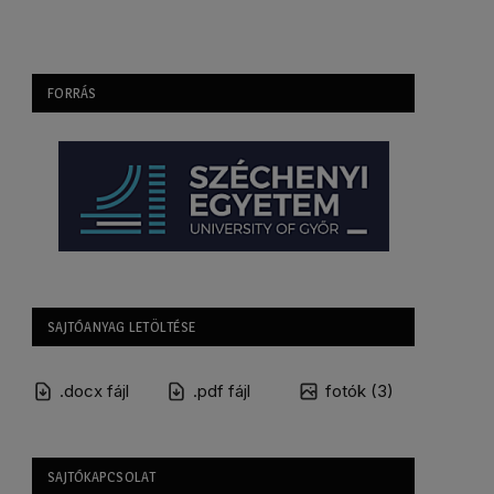
FORRÁS
SAJTÓANYAG LETÖLTÉSE
.docx fájl
.pdf fájl
fotók (3)
SAJTÓKAPCSOLAT