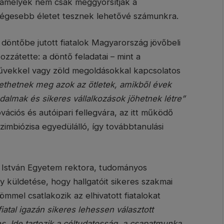
, amelyek nem csak meggyorsítják a
ségesebb életet tesznek lehetővé számunkra.
döntőbe jutott fiatalok Magyarország jövőbeli
zzátette: a döntő feladatai – mint a
művekkel vagy zöld megoldásokkal kapcsolatos
ülethetnek meg azok az ötletek, amikből évek
dalmak és sikeres vállalkozások jöhetnek létre”
vációs és autóipari fellegvára, az itt működő
zimbiózisa egyedülálló, így továbbtanulási
i István Egyetem rektora, tudományos
 küldetése, hogy hallgatóit sikeres szakmai
mmel csatlakozik az elhivatott fiatalokat
iatal igazán sikeres lehessen választott
. Ide tartozik a céltudatosság, a csapatmunka,