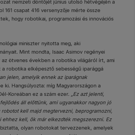
ozat nemzeti döntőjét június utolsó hétvégéjén a
l 161 csapat 416 versenyzője mérte össze
tek, hogy robotikai, programozási és innovációs
ológiai miniszter nyitotta meg, aki
mányait. Mint mondta, Isaac Asimov regényei
 az ötvenes években a robotika világáról írt, ami
: a robotika elképesztő sebességű iparággá
n jelen, amelyik ennek az iparágnak
te ki. Hangsúlyozta: míg Magyarországon a
 Dél-Koreában ez a szám ezer.
„Ez azt jelenti,
ejlődés áll előttünk, ami ugyanakkor nagyon jó
 robotot kell majd megtervezni, beprogramozni,
 ami ehhez kell, ők már elkezdték megszerezni. Ez
a biztatta, olyan robotokat tervezzenek, amelyek