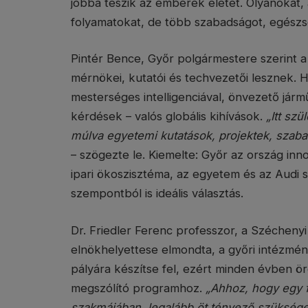
jobbá teszik az emberek életét. Olyanokat
folyamatokat, de több szabadságot, egész
Pintér Bence, Győr polgármestere szerint a 
mérnökei, kutatói és techvezetői lesznek. Ho
mesterséges intelligenciával, önvezető jár
kérdések – valós globális kihívások.
„Itt sz
múlva egyetemi kutatások, projektek, szaba
– szögezte le. Kiemelte: Győr az ország inno
ipari ökoszisztéma, az egyetem és az Audi s
szempontból is ideális választás.
Dr. Friedler Ferenc professzor, a Szécheny
elnökhelyettese elmondta, a győri intézmény
pályára készítse fel, ezért minden évben örö
megszólító programhoz.
„Ahhoz, hogy egy f
szakmájában, legalább öt tényező szükséges