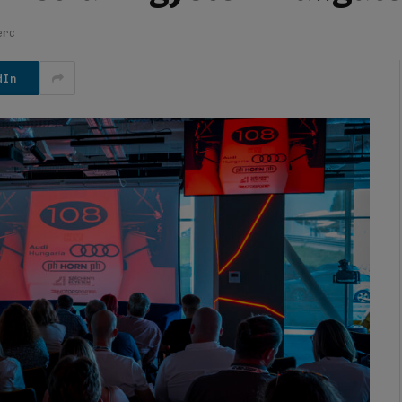
erc
dIn