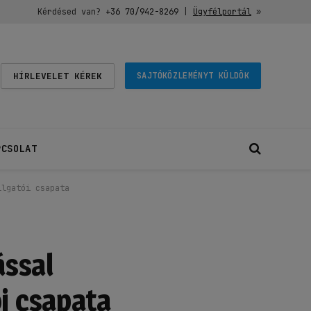
Kérdésed van?
+36 70/942-8269
|
Ügyfélportál
»
HÍRLEVELET KÉREK
SAJTÓKÖZLEMÉNYT KÜLDÖK
PCSOLAT
llgatói csapata
ással
i csapata