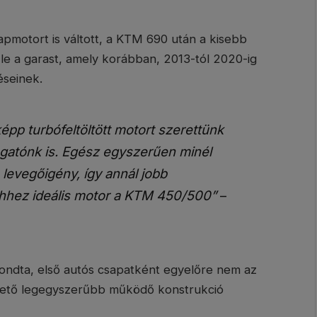
apmotort is váltott, a KTM 690 után a kisebb
le a garast, amely korábban, 2013-tól 2020-ig
éseinek.
épp turbófeltöltött motort szerettünk
ogatónk is. Egész egyszerűen minél
 levegőigény, így annál jobb
. Ehhez ideális motor a KTM 450/500”
–
ondta, első autós csapatként egyelőre nem az
hető legegyszerűbb működő konstrukció