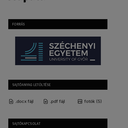
FORRÁS
SAJTÓANYAG LETÖLTÉSE
.docx fájl
.pdf fájl
fotók (5)
SAJTÓKAPCSOLAT