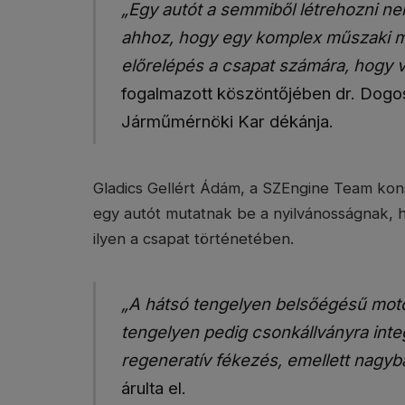
„Egy autót a semmiből létrehozni 
ahhoz, hogy egy komplex műszaki m
előrelépés a csapat számára, hogy váll
fogalmazott köszöntőjében dr. Dogo
Járműmérnöki Kar dékánja.
Gladics Gellért Ádám, a SZEngine Team kon
egy autót mutatnak be a nyilvánosságnak, ha
ilyen a csapat történetében.
„A hátsó tengelyen belsőégésű motor 
tengelyen pedig csonkállványra integ
regeneratív fékezés, emellett nagyb
árulta el.