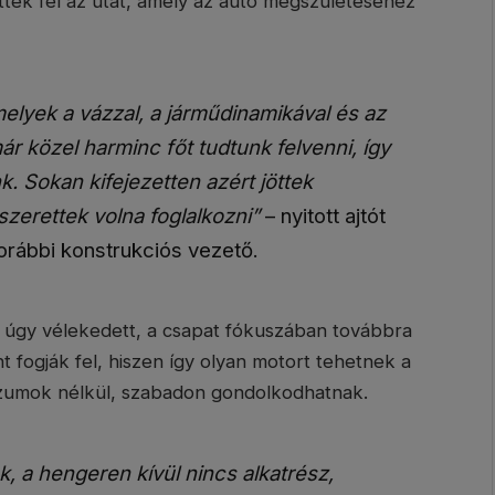
tték fel az utat, amely az autó megszületéséhez
elyek a vázzal, a járműdinamikával és az
ár közel harminc főt tudtunk felvenni, így
k. Sokan kifejezetten azért jöttek
zerettek volna foglalkozni”
– nyitott ajtót
orábbi konstrukciós vezető.
 úgy vélekedett, a csapat fókuszában továbbra
ént fogják fel, hiszen így olyan motort tehetnek a
zumok nélkül, szabadon gondolkodhatnak.
nk, a hengeren kívül nincs alkatrész,