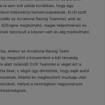
 arra sem volt példa korábban, hogy egy
sítson intézményi testvércsapatának. Erről szólt
ödés az Arrabona Racing Teammel, amit az
A SZEngine megbízható, magas teljesítményű és
nek bizonyult a készen vett és alig módosítható
 be, amikor az Arrabona Racing Team
s így megszűnt a kooperáció a két társaság
sze alatt működő OUR Teammel is véget ért a
otta őket, s végül úgy döntöttek, hogy saját autót
nzsálnak. Másfél év megfeszített munkája után
 járművüket, melyet a nemrégiben hagyományos
gyközönségnek.