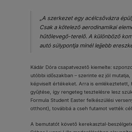
„A szerkezet egy acélcsővázra épül,
Csak a kötelező aerodinamikai eleme
hűtőlevegő-terelő. A különböző kom
autó súlypontja minél lejjebb eresz
Kádár Dóra csapatvezető kiemelte: szponz
utóbbi időszakban – szerinte ez jól mutatja, 
képviselt értékeket. Arra is emlékeztetett, 
gyűjtése, így rengeteg tesztelésre lesz s
Formula Student Easter felkészülési versen
otthont), továbbá a cseh futamot vették cél
A bemutatót követő kerekasztal-beszélgeté