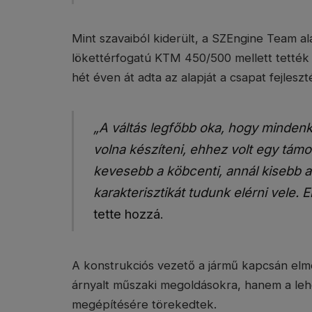
Mint szavaiból kiderült, a SZEngine Team al
lökettérfogatú KTM 450/500 mellett tették 
hét éven át adta az alapját a csapat fejleszt
„A váltás legfőbb oka, hogy mindenk
volna készíteni, ehhez volt egy tám
kevesebb a köbcenti, annál kisebb a
karakterisztikát tudunk elérni vele
tette hozzá.
A konstrukciós vezető a jármű kapcsán elm
árnyalt műszaki megoldásokra, hanem a le
megépítésére törekedtek.