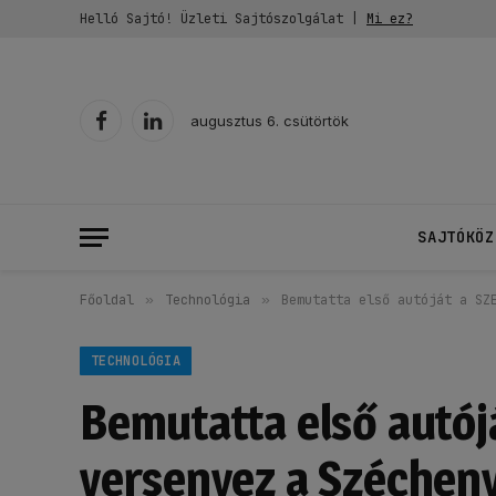
Helló Sajtó! Üzleti Sajtószolgálat |
Mi ez?
augusztus 6. csütörtök
Facebook
LinkedIn
SAJTÓKÖZ
Főoldal
»
Technológia
»
Bemutatta első autóját a SZ
TECHNOLÓGIA
Bemutatta első autójá
versenyez a Szécheny