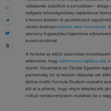
vállalásnak számított a sorozatban – ahogy
hallgatói tehetségműhely hajtásláncot bizto
a hosszú éveken át gyümölcsöző együttműk
utóbbi években
számos siker koronázott
. 
alacsony fogyasztású hajtóműve előnyösebb
konstrukcióknál.
A fordulat az előző szezonban következett
eldöntötte, hogy
elektromos hajtásra vált
, 
között. Kisvártatva az Óbudai Egyetem égi
partnerség. Az új helyzet választás elé állít
építve önálló Formula Student-csapattá ava
jött el a pillanat, hogy végre leleplezzék
rollout rendezvényükön mutattak be a na