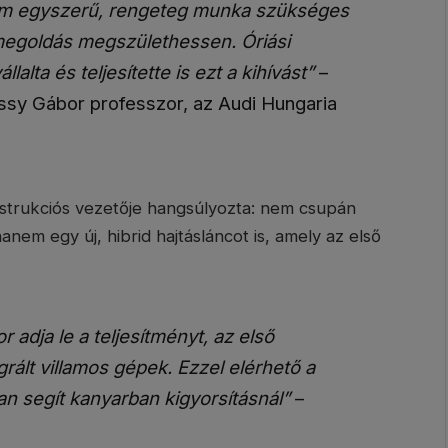
nem egyszerű, rengeteg munka szükséges
egoldás megszülethessen. Óriási
alta és teljesítette is ezt a kihívást”
–
ssy Gábor professzor, az Audi Hungaria
strukciós vezetője hangsúlyozta: nem csupán
nem egy új, hibrid hajtásláncot is, amely az első
adja le a teljesítményt, az első
rált villamos gépek. Ezzel elérhető a
an segít kanyarban kigyorsításnál”
–