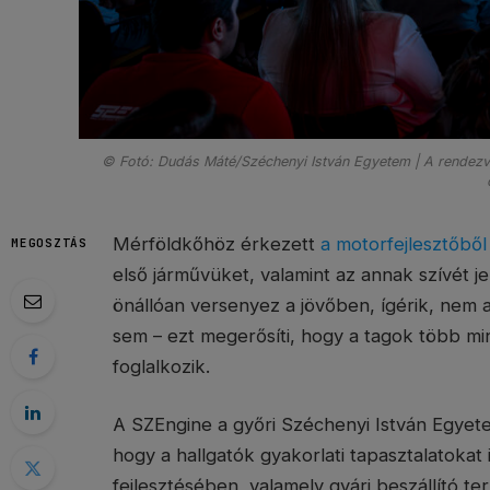
© Fotó: Dudás Máté/Széchenyi István Egyetem | A rendezvé
Mérföldkőhöz érkezett
a motorfejlesztőből
MEGOSZTÁS
első járművüket, valamint az annak szívét jel
önállóan versenyez a jövőben, ígérik, nem ad
sem – ezt megerősíti, hogy a tagok több min
foglalkozik.
A SZEngine a győri Széchenyi István Egyetem
hogy a hallgatók gyakorlati tapasztalatoka
fejlesztésében, valamely gyári beszállító te