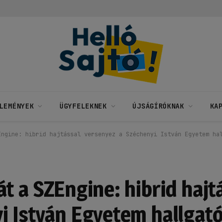
LEMÉNYEK
ÜGYFELEKNEK
ÚJSÁGÍRÓKNAK
KA
Engine: hibrid hajtással versenyez a Széchenyi István Egyetem ha
t a SZEngine: hibrid hajt
i István Egyetem hallgató