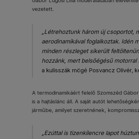
Gábor Lugosi Lilla moderálásában eleveníte
vezetett.
„Létrehoztunk három új csoportot, m
aerodinamikával foglalkoztak. Idén m
minden részleget sikerült feltöltenün
hozzánk, mert belsőégésű motorral s
a kulisszák mögé Posvancz Olivér, k
A termodinamikáért felelő Szomszéd Gábor
is a hajtáslánc áll. A saját autót lehetőségk
járműbe, amilyet szeretnének, kompromiss
„Ezúttal is tizenkilencre lapot húztu