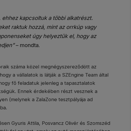
 ehhez kapcsoltuk a többi alkatrészt.
ket raktuk hozzá, mint az orrkúp vagy
ponenseket úgy helyeztük el, hogy az
kedjen”
– mondta.
oraik száma közel megnégyszereződött az
hogy a vállalatok is látják a SZEngine Team által
hogy fő feladatuk jelenleg a tapasztalatok
zükségük. Ennek érdekében részt vesznek a
yen (melynek a ZalaZone tesztpályája ad
ba.
sen Gyuris Attila, Posvancz Olivér és Szomszéd