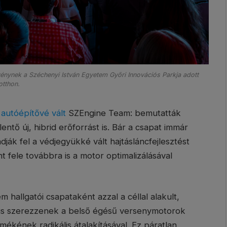
nynek a Széchenyi István Egyetem Győri Innovációs Parkja adott
otthon.
 autóépítővé vált
SZEngine Team: bemutatták
entő új, hibrid erőforrást is. Bár a csapat immár
ják fel a védjegyükké vált hajtásláncfejlesztést
t fele továbbra is a motor optimalizálásával
 hallgatói csapataként azzal a céllal alakult,
t is szerezzenek a belső égésű versenymotorok
rmékének radikális átalakításával. Ez páratlan