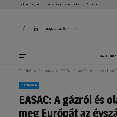
Helló Sajtó! Üzleti Sajtószolgálat |
Mi ez?
augusztus 8. szombat
Facebook
LinkedIn
SAJTÓKÖZ
Főoldal
»
Gazdaság
»
EASAC: A gázról és olajról val
GAZDASÁG
EASAC: A gázról és ol
meg Európát az évsz