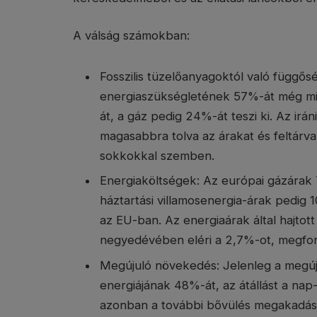
A válság számokban:
Fosszilis tüzelőanyagoktól való függős
energiaszükségletének 57%-át még mind
át, a gáz pedig 24%-át teszi ki. Az irá
magasabbra tolva az árakat és feltárv
sokkokkal szemben.
Energiaköltségek: Az európai gázárak
háztartási villamosenergia-árak pedi
az EU-ban. Az energiaárak által hajtott
negyedévében eléri a 2,7%-ot, megfordí
Megújuló növekedés: Jelenleg a megúju
energiájának 48%-át, az átállást a nap-
azonban a további bővülés megakadás