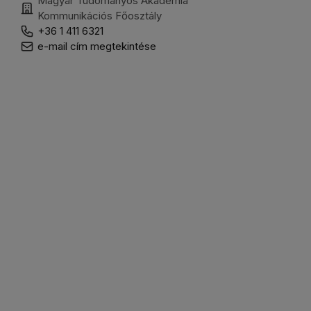
Magyar Tudományos Akadémia
Kommunikációs Főosztály
+36 1 411 6321
e-mail cím megtekintése