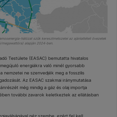
osenergia-hálózat szűk keresztmetszetei az ajánlattételi övezetek
ó/megawattóra) alapján 2024-ben.
dó Testülete (EASAC) bemutatta hivatalos
ai megújuló energiákra való minél gyorsabb
a nemzetei ne szenvedjék meg a fosszilis
gadozását. Az EASAC szakmai iránymutatása
ánrészét még mindig a gáz és olaj importja
tében további zavarok keletkeztek az ellátásban
iaválságával néz szembe, ezért fel kell