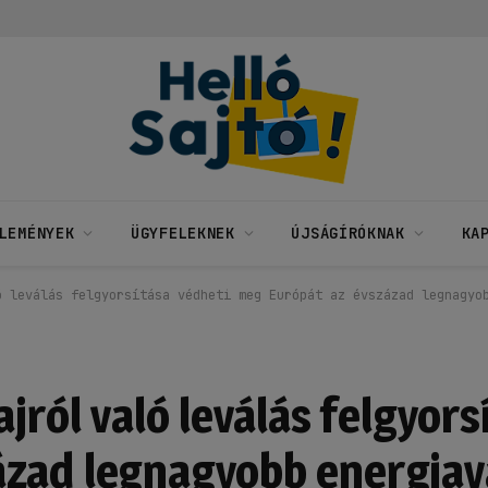
LEMÉNYEK
ÜGYFELEKNEK
ÚJSÁGÍRÓKNAK
KA
ó leválás felgyorsítása védheti meg Európát az évszázad legnagyo
ajról való leválás felgyors
ázad legnagyobb energiav