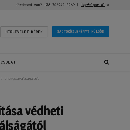
Kérdésed van?
+36 70/942-8269
|
Ügyfélportál
»
HÍRLEVELET KÉREK
SAJTÓKÖZLEMÉNYT KÜLDÖK
PCSOLAT
bb energiaválságától
ítása védheti
álságától