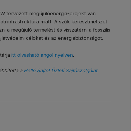
 GW tervezett megújulóenergia-projekt van
ti infrastruktúra miatt. A szűk keresztmetszet
i a megújuló termelést és visszatérni a fosszilis
latvédelmi célokat és az energiabiztonságot.
tárja
itt olvasható angol nyelven
.
ábbította a
Helló Sajtó! Üzleti Sajtószolgálat
.