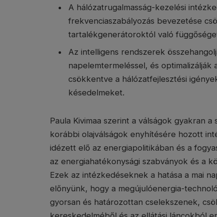
A hálózatrugalmasság-kezelési intézke
frekvenciaszabályozás bevezetése csök
tartalékgenerátoroktól való függősége
Az intelligens rendszerek összehangolj
napelemtermeléssel, és optimalizálják a 
csökkentve a hálózatfejlesztési igénye
késedelmeket.
Paula Kivimaa szerint a válságok gyakran a 
korábbi olajválságok enyhítésére hozott in
idézett elő az energiapolitikában és a fogy
az energiahatékonysági szabványok és a k
Ezek az intézkedéseknek a hatása a mai na
előnyünk, hogy a megújulóenergia-technoló
gyorsan és határozottan cselekszenek, csök
kereskedelméből és az ellátási láncokból er