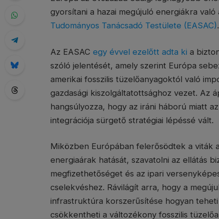
gyorsítani a hazai megújuló energiákra való 
Tudományos Tanácsadó Testülete (EASAC)
.
Az EASAC
egy évvel ezelőtt adta ki
a bizton
szóló jelentését, amely szerint Európa se
amerikai fosszilis tüzelőanyagoktól való imp
gazdasági kiszolgáltatottsághoz vezet. Az á
hangsúlyozza, hogy az iráni háború miatt az
integrációja sürgető stratégiai lépéssé vált.
Miközben Európában felerősödtek a viták a
energiaárak hatását, szavatolni az ellátás bi
megfizethetőséget és az ipari versenyképe
cselekvéshez. Rávilágít arra, hogy a megújul
infrastruktúra korszerűsítése hogyan tehet
csökkentheti a változékony fosszilis tüzel