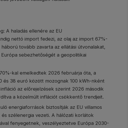
ég: A haladás ellenére az EU
ig nettó import fedezi, az olaj az import 67%-
ni háború tovább zavarta az ellátási útvonalakat,
a Európa sebezhetőségét a geopolitikai
 70%-kal emelkedtek 2026 februárja óta, a
g 10 és 38 euró között mozognak 100 kWh-nként
 infláció az előrejelzések szerint 2026 második
tva a közelmúlt inflációt csökkentő trendjeit.
ló energiaforrások biztosítják az EU villamos
 és szélenergia vezeti. A hálózati korlátok
ával fenyegetnek, veszélyeztetve Európa 2030-