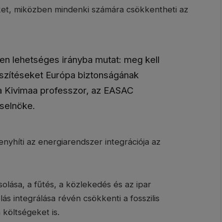
eket, miközben mindenki számára csökkentheti az
len lehetséges irányba mutat: meg kell
eszítéseket Európa biztonságának
a Kivimaa professzor, az EASAC
rselnöke.
enyhíti az energiarendszer integrációja az
lása, a fűtés, a közlekedés és az ipar
lás integrálása révén csökkenti a fosszilis
 költségeket is.