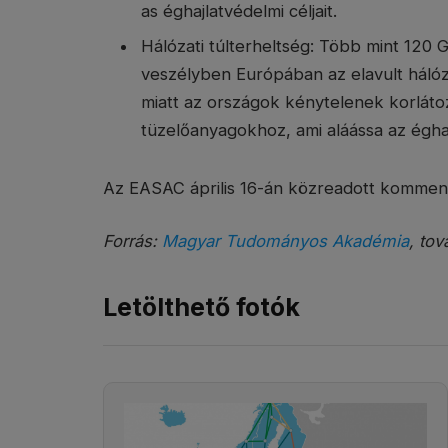
as éghajlatvédelmi céljait.
Hálózati túlterheltség: Több mint 120
veszélyben Európában az elavult hálóza
miatt az országok kénytelenek korlátozn
tüzelőanyagokhoz, ami aláássa az éghaj
Az EASAC április 16-án közreadott kommen
Forrás:
Magyar Tudományos Akadémia
, tov
Letölthető fotók