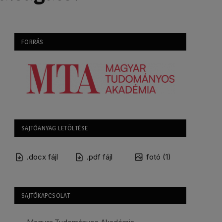
FORRÁS
SAJTÓANYAG LETÖLTÉSE
.docx fájl
.pdf fájl
fotó (1)
SAJTÓKAPCSOLAT