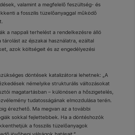
dések, valamint a megfelelő feszültség- és
kenti a fosszilis tüzelőanyaggal működő
t.
ák a nappali terhelést a rendelkezésre álló
tárolást az éjszakai használatra, ezáltal
ket, azok költségeit és az engedélyezési
szükséges döntések katalizátorai lehetnek: „A
tézkedések némelyike strukturális változásokat
asztói magatartásban – különösen a hőszigetelés,
özvélemény tudatosságának elmozdulása terén.
pig érezhető. Ma megvan az a további
giák sokkal fejlettebbek. Ha a döntéshozók
kenthetjük a fosszilis tüzelőanyagok
edő jövőbeni válságok hatásait.”