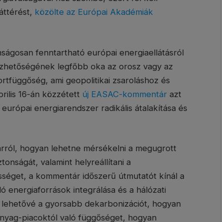
áttérést,
közölte az Európai Akadémiák
ságosan fenntartható európai energiaellátásról
bezhetőségének legfőbb oka az orosz vagy az
ortfüggőség, ami geopolitikai zsaroláshoz és
prilis 16-án közzétett
új EASAC-kommentár
azt
 európai energiarendszer radikális átalakítása és
rról, hogyan lehetne mérsékelni a megugrott
ztonságát, valamint helyreállítani a
sséget, a kommentár időszerű útmutatót kínál a
ó energiaforrások integrálása és a hálózati
i lehetővé a gyorsabb dekarbonizációt, hogyan
őanyag-piacoktól való függőséget, hogyan