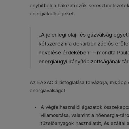
enyhítheti a hálózati szűk keresztmetszet
energiaköltségeket.
„A jelenlegi olaj- és gázválság egyet
kétszerezni a dekarbonizációs erőf
növelése érdekében” – mondta Paul
energiaügyi irányítóbizottságának tá
Az EASAC állásfoglalása felvázolja, miképp 
energiaválságot:
A végfelhasználói ágazatok összekapcso
villamosítása, valamint a hőenergia-táro
tüzelőanyagok használatát, és ezáltal a