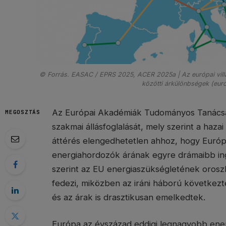
© Forrás. EASAC / EPRS 2025, ACER 2025a | Az európai villam
közötti árkülönbségek (eur
Az Európai Akadémiák Tudományos Tanácsa
MEGOSZTÁS
szakmai állásfoglalását, mely szerint a haz
áttérés elengedhetetlen ahhoz, hogy Európ
energiahordozók árának egyre drámaibb in
szerint az EU energiaszükségletének oroszl
fedezi, miközben az iráni háború következ
és az árak is drasztikusan emelkedtek.
Európa az évszázad eddigi legnagyobb energ