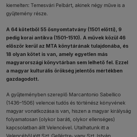
kiemelten: Temesvári Pelbárt, akinek négy műve is a
gyűjtemény része.
A 64 kötetből 55 ősnyomtatvány (1501 előtti), 9
pedig korai antikva (1501–1510). A művek közül 46
először kerül az MTA könytárának tulajdonába, és
18 olyan kötet is van, amely egyetlen más
magyarországi könyvtárban sem lelhető fel. Ezzel
a magyar kulturális örökség jelentős mértékben
gazdagodott.
A gyűjteményben szereplő Marcantonio Sabellico
(1436–1506) velencei tudós és történész könyvének
magyar vonatkozása is van, hiszen a magyar királyság
folyamatosan (olykor baráti, olykor ellenséges)
kapcsolatban állt Velencével. Utalhatunk itt a
Velencéből jött Szt. Gellértre
,
vagy Szt. István