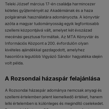
Teleki József március 17-én családja harmincezer
kötetes gyűjteményét az Akadémiának és a haza
polgárainak használatára adományozta. A könyvtár
azóta a magyar tudományosság egyik legfontosabb
szellemi központjává vált, amelyet két évszázad
mecénási gesztusai formáltak. Az MTA Könyvtár és
Információs Központ a 200. évfordulón olyan
kivételes ajándékkal gazdagodott, amelyhez
hasonlóra legutóbb Vigyázó Sándor hagyatéka idején
volt példa.
A Rozsondai házaspár felajánlása
A Rozsondai házaspár adománya nemcsak anyagi és
szellemi értelemben jelent kiemelkedő értéket, hanem
lelki értelemben is különleges és megindító cselekedet.