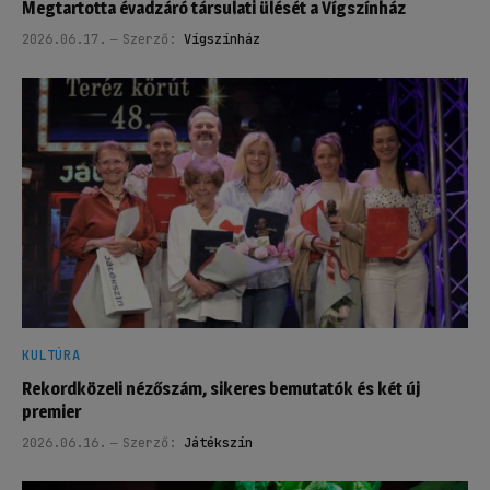
Megtartotta évadzáró társulati ülését a Vígszínház
2026.06.17.
Szerző:
Vígszínház
KULTÚRA
Rekordközeli nézőszám, sikeres bemutatók és két új
premier
2026.06.16.
Szerző:
Játékszín