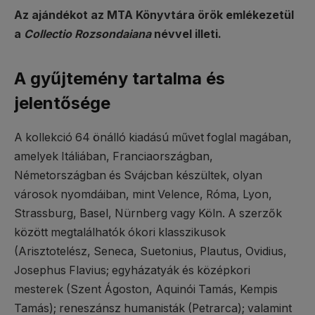
Az ajándékot az MTA Könyvtára örök emlékezetül
a
Collectio Rozsondaiana
névvel illeti.
A gyűjtemény tartalma és
jelentősége
A kollekció 64 önálló kiadású művet foglal magában,
amelyek Itáliában, Franciaországban,
Németországban és Svájcban készültek, olyan
városok nyomdáiban, mint Velence, Róma, Lyon,
Strassburg, Basel, Nürnberg vagy Köln. A szerzők
között megtalálhatók ókori klasszikusok
(Arisztotelész, Seneca, Suetonius, Plautus, Ovidius,
Josephus Flavius; egyházatyák és középkori
mesterek (Szent Ágoston, Aquinói Tamás, Kempis
Tamás); reneszánsz humanisták (Petrarca); valamint