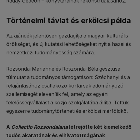
Ráday Gedeon – könyvtárainak rekonstruálásához.
Történelmi távlat és erkölcsi példa
Az ajándék jelentősen gazdagítja a magyar kulturális
örökséget, és új kutatási lehetőségeket nyit a hazai és
nemzetközi tudományosság számára.
Rozsondai Marianne és Roszondai Béla gesztusa
túlmutat a tudományos támogatáson: Széchenyi és a
felajánlásához csatlakozó kortársak adományozó
szellemiségét elevenítik fel, amely az egyéni
felelősségvállalást a közjó szolgálatába állítja. Tettük
egyszerre tudománytörténeti és erkölcsi mérföldkő.
A
Collectio Rozsondaiana
létrejötte két kiemelkedő
tudós akaratának és elhivatottságának