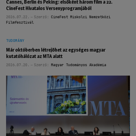
Cannes, Berlin és Peking: elsőként három film a 22.
CineFest Hivatalos Versenyprogramjából
2026.07.22.
Szerző:
CineFest Miskolci Nemzetközi
Filmfesztivál
TUDOMÁNY
Már októberben létrejöhet az egységes magyar
kutatóhálózat az MTA alatt
2026.07.20.
Szerző:
Magyar Tudományos Akadémia