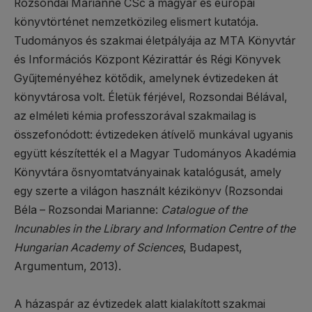
Rozsondai Marianne CSc a magyar és európai
könyvtörténet nemzetközileg elismert kutatója.
Tudományos és szakmai életpályája az MTA Könyvtár
és Információs Központ Kézirattár és Régi Könyvek
Gyűjteményéhez kötődik, amelynek évtizedeken át
könyvtárosa volt. Életük férjével, Rozsondai Bélával,
az elméleti kémia professzorával szakmailag is
összefonódott: évtizedeken átívelő munkával ugyanis
együtt készítették el a Magyar Tudományos Akadémia
Könyvtára ősnyomtatványainak katalógusát, amely
egy szerte a világon használt kézikönyv (Rozsondai
Béla – Rozsondai Marianne:
Catalogue of the
Incunables in the Library and Information Centre of the
Hungarian Academy of Sciences
, Budapest,
Argumentum, 2013).
A házaspár az évtizedek alatt kialakított szakmai