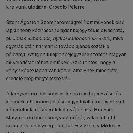
királyunk utódjára, Orseolo Péterre.
Szent Ágoston Szentháromságról írott művének első
lapján több kézírásos tulajdonbejegyzés is olvasható,
pl.
Jonas Simonides, nyitrai kanonoké 1573-ból
, mivel
egymás után hárman is tovább ajándékozták e
példányt. Az ilyen tulajdonbejegyzések fontos magyar
művelődéstörténeti emlékek. Az is fontos, hogy a
könyv kódexlapba van kötve, amelynek mibenléte,
eredete még megfejtésre vár.
A könyvek eredeti kötései, kézírásos bejegyzései és
korabeli tulajdonosi jelzései egyedülálló forrásértéket
képviselnek: új ismereteket nyújtanak a Hunyadi
Mátyás-kori budai könyvkultúráról, valamint több
történeti személyiség – köztük Eszterházy Miklós és