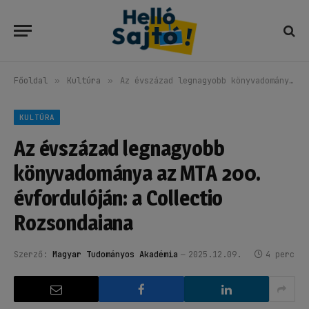
Főoldal
»
Kultúra
»
Az évszázad legnagyobb könyvadománya az MTA 200. évfordulóján: a Collectio Rozsondaiana
KULTÚRA
Az évszázad legnagyobb
könyvadománya az MTA 200.
évfordulóján: a Collectio
Rozsondaiana
Szerző:
Magyar Tudományos Akadémia
2025.12.09.
4 perc