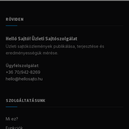
RÖVIDEN
Helló Sajtó! Üzleti Sajtószolgálat
Üzleti sajtóközlemények publikálása, terjesztése és
eredményességük mérése.
Ügyfélszolgálat
:
+36 70/942-8269
hello@hellosajto.hu
SZOLGÁLTATÁSUNK
Mi ez?
Funkciók