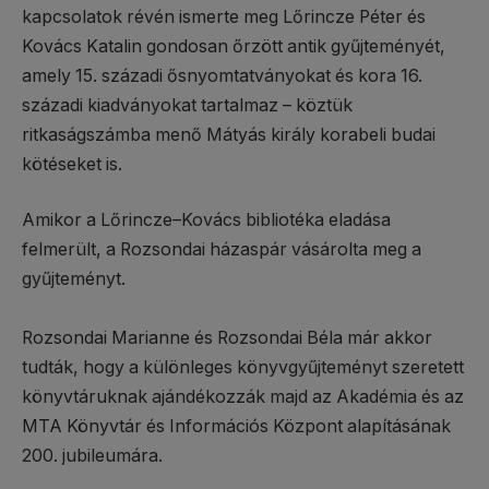
kapcsolatok révén ismerte meg Lőrincze Péter és
Kovács Katalin gondosan őrzött antik gyűjteményét,
amely 15. századi ősnyomtatványokat és kora 16.
századi kiadványokat tartalmaz – köztük
ritkaságszámba menő Mátyás király korabeli budai
kötéseket is.
Amikor a Lőrincze–Kovács bibliotéka eladása
felmerült, a Rozsondai házaspár vásárolta meg a
gyűjteményt.
Rozsondai Marianne és Rozsondai Béla már akkor
tudták, hogy a különleges könyvgyűjteményt szeretett
könyvtáruknak ajándékozzák majd az Akadémia és az
MTA Könyvtár és Információs Központ alapításának
200. jubileumára.