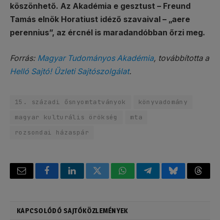
köszönhető. Az Akadémia e gesztust – Freund
Tamás elnök Horatiust idéző szavaival – „aere
perennius”, az ércnél is maradandóbban őrzi meg.
Forrás:
Magyar Tudományos Akadémia
, továbbította a
Helló Sajtó! Üzleti Sajtószolgálat
.
15. századi ősnyomtatványok
könyvadomány
magyar kulturális örökség
mta
rozsondai házaspár
Email
Facebook
LinkedIn
Twitter
WhatsApp
Telegram
Bluesky
Threa
KAPCSOLÓDÓ SAJTÓKÖZLEMÉNYEK