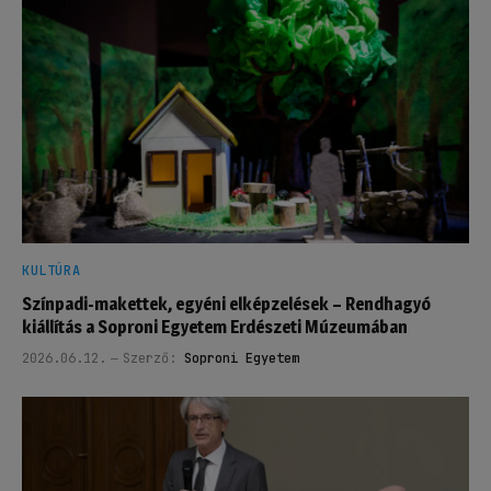
KULTÚRA
Színpadi-makettek, egyéni elképzelések – Rendhagyó
kiállítás a Soproni Egyetem Erdészeti Múzeumában
2026.06.12.
Szerző:
Soproni Egyetem