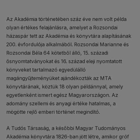
Az Akadémia történetében száz éve nem volt példa
olyan értékes felajánlásra, amelyet a Rozsondai
házaspár tett az Akadémia és könyvtára alapításának
200. évfordulója alkalmából. Rozsondai Marianne és
Rozsondai Béla 64 kötetből álló, 15. századi
ősnyomtatványokat és 16. század eleji nyomtatott
könyveket tartalmazó egyedülálló
magángyűjteményüket ajándékozták az MTA
könyvtárának, köztük 18 olyan példánnyal, amely
egyetlenként ismert egész Magyarországon. Az
adomány szellemi és anyagi értéke hatalmas, a
mögötte rejlő emberi történet megindító.
A Tudós Társaság, a későbbi Magyar Tudományos
Akadémia könyvtára 1826-ban jött létre, amikor gróf