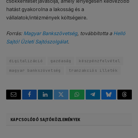
csökkentését javasolja, amely lényegesen kedvezőbb
hatást gyakorolna a lakosság és a
vállalatok/intézmények költségeire.
Forrás:
Magyar Bankszövetség
, továbbította a
Helló
Sajtó! Üzleti Sajtószolgálat
.
digitalizáció
gazdaság
készpénzfelvétel
magyar bankszövetség
tranzakciós illeték
Email
Facebook
LinkedIn
Twitter
WhatsApp
Telegram
Bluesky
Threa
KAPCSOLÓDÓ SAJTÓKÖZLEMÉNYEK