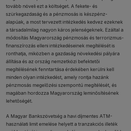
tovább növeli ezt a költséget. A fekete- és
szürkegazdaság és a pénzmosás is készpénz-
alapúak, a most tervezett intézkedés kedvez ezeknek
a társadalmilag nagyon káros jelenségeknek. Ezáltal a
módosítás Magyarország pénzmosás és terrorizmus-
finanszírozás elleni intézkedéseinek megítélését is
ronthatja, miközben a gazdaság növekedési pályára
állítása és az ország nemzetközi befektetői
megítélésének fenntartása érdekében kerülni kell
minden olyan intézkedést, amely rontja hazánk
pénzmosás megelőzési szempontú megítélését, és
magában hordozza Magyarország leminősítésének
lehetőségét.
A Magyar Bankszövetség a havi díjmentes ATM-
használati limit emelése helyett a tranzakciós illeték