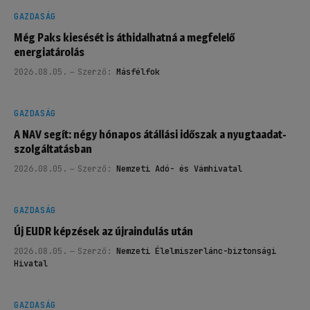
GAZDASÁG
Még Paks kiesését is áthidalhatná a megfelelő
energiatárolás
2026.08.05.
Szerző:
Másfélfok
GAZDASÁG
A NAV segít: négy hónapos átállási időszak a nyugtaadat-
szolgáltatásban
2026.08.05.
Szerző:
Nemzeti Adó- és Vámhivatal
GAZDASÁG
Új EUDR képzések az újraindulás után
2026.08.05.
Szerző:
Nemzeti Élelmiszerlánc-biztonsági
Hivatal
GAZDASÁG