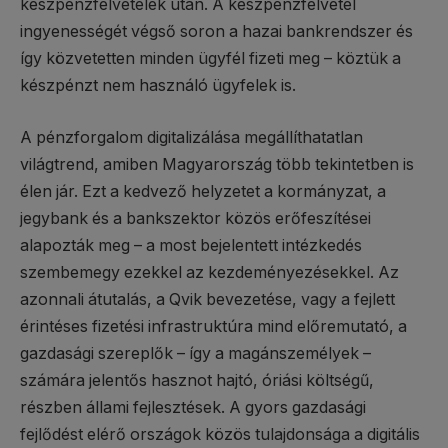
készpénzfelvételek után. A készpénzfelvétel
ingyenességét végső soron a hazai bankrendszer és
így közvetetten minden ügyfél fizeti meg – köztük a
készpénzt nem használó ügyfelek is.
A pénzforgalom digitalizálása megállíthatatlan
világtrend, amiben Magyarország több tekintetben is
élen jár. Ezt a kedvező helyzetet a kormányzat, a
jegybank és a bankszektor közös erőfeszítései
alapozták meg – a most bejelentett intézkedés
szembemegy ezekkel az kezdeményezésekkel. Az
azonnali átutalás, a Qvik bevezetése, vagy a fejlett
érintéses fizetési infrastruktúra mind előremutató, a
gazdasági szereplők – így a magánszemélyek –
számára jelentős hasznot hajtó, óriási költségű,
részben állami fejlesztések. A gyors gazdasági
fejlődést elérő országok közös tulajdonsága a digitális