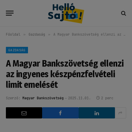
Főoldal
»
Gazdaság
»
A Magyar Bankszövetség ellenzi az ingyenes készpénzfelvételi limit emelését
GAZDASÁG
A Magyar Bankszövetség ellenzi
az ingyenes készpénzfelvételi
limit emelését
Szerző:
Magyar Bankszövetség
2025.11.01.
2 perc