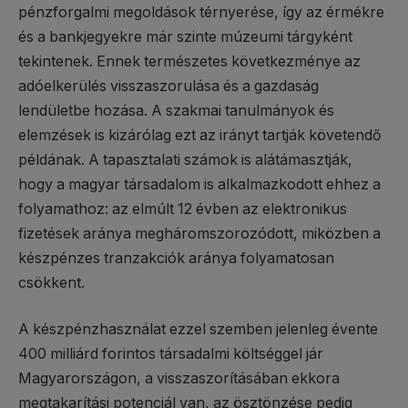
pénzforgalmi megoldások térnyerése, így az érmékre
és a bankjegyekre már szinte múzeumi tárgyként
tekintenek. Ennek természetes következménye az
adóelkerülés visszaszorulása és a gazdaság
lendületbe hozása. A szakmai tanulmányok és
elemzések is kizárólag ezt az irányt tartják követendő
példának. A tapasztalati számok is alátámasztják,
hogy a magyar társadalom is alkalmazkodott ehhez a
folyamathoz: az elmúlt 12 évben az elektronikus
fizetések aránya megháromszorozódott, miközben a
készpénzes tranzakciók aránya folyamatosan
csökkent.
A készpénzhasználat ezzel szemben jelenleg évente
400 milliárd forintos társadalmi költséggel jár
Magyarországon, a visszaszorításában ekkora
megtakarítási potenciál van, az ösztönzése pedig