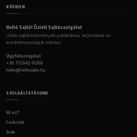
RÖVIDEN
Helló Sajtó! Üzleti Sajtószolgálat
Üzleti sajtóközlemények publikálása, terjesztése és
eredményességük mérése.
Ügyfélszolgálat
:
+36 70/942-8269
hello@hellosajto.hu
SZOLGÁLTATÁSUNK
Mi ez?
Funkciók
Árak