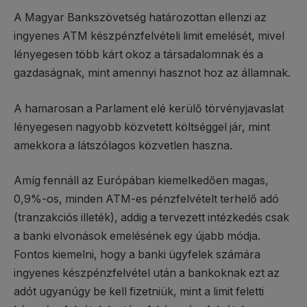
A Magyar Bankszövetség határozottan ellenzi az
ingyenes ATM készpénzfelvételi limit emelését, mivel
lényegesen több kárt okoz a társadalomnak és a
gazdaságnak, mint amennyi hasznot hoz az államnak.
A hamarosan a Parlament elé kerülő törvényjavaslat
lényegesen nagyobb közvetett költséggel jár, mint
amekkora a látszólagos közvetlen haszna.
Amíg fennáll az Európában kiemelkedően magas,
0,9%-os, minden ATM-es pénzfelvételt terhelő adó
(tranzakciós illeték), addig a tervezett intézkedés csak
a banki elvonások emelésének egy újabb módja.
Fontos kiemelni, hogy a banki ügyfelek számára
ingyenes készpénzfelvétel után a bankoknak ezt az
adót ugyanúgy be kell fizetniük, mint a limit feletti