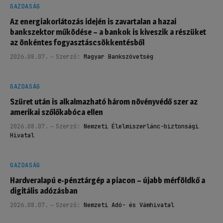
GAZDASÁG
Az energiakorlátozás idején is zavartalan a hazai
bankszektor működése – a bankok is kiveszik a részüket
az önkéntes fogyasztáscsökkentésből
2026.08.07.
Szerző:
Magyar Bankszövetség
GAZDASÁG
Szüret után is alkalmazható három növényvédő szer az
amerikai szőlőkabóca ellen
2026.08.07.
Szerző:
Nemzeti Élelmiszerlánc-biztonsági
Hivatal
GAZDASÁG
Hardveralapú e-pénztárgép a piacon – újabb mérföldkő a
digitális adózásban
2026.08.07.
Szerző:
Nemzeti Adó- és Vámhivatal