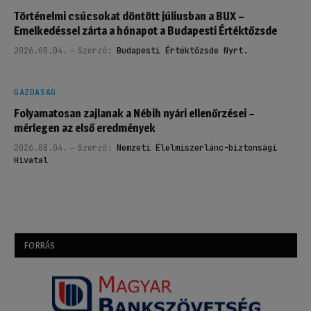
Történelmi csúcsokat döntött júliusban a BUX –
Emelkedéssel zárta a hónapot a Budapesti Értéktőzsde
2026.08.04.
Szerző:
Budapesti Értéktőzsde Nyrt.
GAZDASÁG
Folyamatosan zajlanak a Nébih nyári ellenőrzései –
mérlegen az első eredmények
2026.08.04.
Szerző:
Nemzeti Élelmiszerlánc-biztonsági
Hivatal
FORRÁS