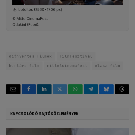
Letöltés (2560x1706 px)
© MittelCinemaFest
Odakint (Fuori).
díjnyertes filmek
filmfesztivál
kortárs film
mittelcinemafest
olasz film
Email
Facebook
LinkedIn
Twitter
WhatsApp
Telegram
Bluesky
Threa
KAPCSOLÓDÓ SAJTÓKÖZLEMÉNYEK