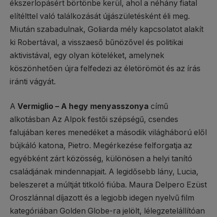
ékszerlopásért börtönbe kerül, ahol a néhány fiatal
elítélttel való találkozását újjászületésként éli meg.
Miután szabadulnak, Goliarda mély kapcsolatot alakít
ki Robertával, a visszaeső bűnözővel és politikai
aktivistával, egy olyan köteléket, amelynek
köszönhetően újra felfedezi az életörömöt és az írás
iránti vágyát.
A
Vermiglio – A hegy menyasszonya
című
alkotásban Az Alpok festői szépségű, csendes
falujában keres menedéket a második világháború elől
bújkáló katona, Pietro. Megérkezése felforgatja az
egyébként zárt közösség, különösen a helyi tanító
családjának mindennapjait. A legidősebb lány, Lucia,
beleszeret a múltját titkoló fiúba. Maura Delpero Ezüst
Oroszlánnal díjazott és a legjobb idegen nyelvű film
kategóriában Golden Globe-ra jelölt, lélegzetelállítóan