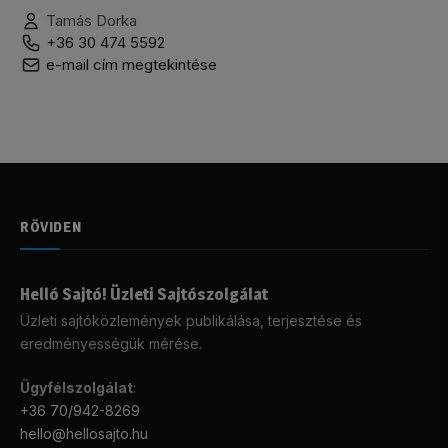
Tamás Dorka
+36 30 474 5592
e-mail cím megtekintése
RÖVIDEN
Helló Sajtó! Üzleti Sajtószolgálat
Üzleti sajtóközlemények publikálása, terjesztése és
eredményességük mérése.
Ügyfélszolgálat
:
+36 70/942-8269
hello@hellosajto.hu