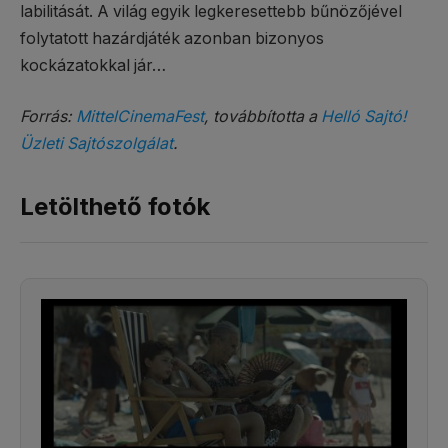
labilitását. A világ egyik legkeresettebb bűnözőjével
folytatott hazárdjáték azonban bizonyos
kockázatokkal jár…
Forrás:
MittelCinemaFest
, továbbította a
Helló Sajtó!
Üzleti Sajtószolgálat
.
Letölthető fotók