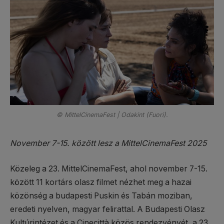
© MittelCinemaFest | Odakint (Fuori).
November 7-15. között lesz a MittelCinemaFest 2025
Közeleg a 23. MittelCinemaFest, ahol november 7-15.
között 11 kortárs olasz filmet nézhet meg a hazai
közönség a budapesti Puskin és Tabán moziban,
eredeti nyelven, magyar felirattal. A Budapesti Olasz
Kultúrintézet és a Cinecittà közös rendezvényét, a 23.