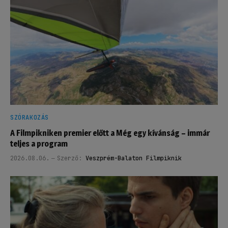
SZÓRAKOZÁS
A Filmpikniken premier előtt a Még egy kívánság – immár
teljes a program
2026.08.06.
Szerző:
Veszprém-Balaton Filmpiknik