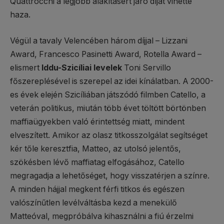
Quattrocchi a legjobb alakításért járó díjat vihette
haza.
Végül a tavaly Velencében három díjjal – Lizzani
Award, Francesco Pasinetti Award, Rotella Award –
elismert
Iddu-Szicíliai levelek
Toni Servillo
főszereplésével is szerepel az idei kínálatban. A 2000-
es évek elején Szicíliában játszódó filmben Catello, a
veterán politikus, miután több évet töltött börtönben
maffiaügyekben való érintettség miatt, mindent
elveszített. Amikor az olasz titkosszolgálat segítséget
kér tőle keresztfia, Matteo, az utolsó jelentős,
szökésben lévő maffiatag elfogásához, Catello
megragadja a lehetőséget, hogy visszatérjen a színre.
A minden hájjal megkent férfi titkos és egészen
valószínűtlen levélváltásba kezd a menekülő
Matteóval, megpróbálva kihasználni a fiú érzelmi