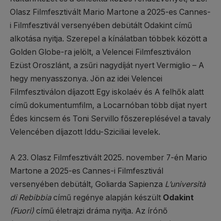
Olasz Filmfesztivált Mario Martone a 2025-es Cannes-
i Filmfesztivál versenyében debütált Odakint című
alkotása nyitja. Szerepel a kínálatban többek között a
Golden Globe-ra jelölt, a Velencei Filmfesztiválon
Ezüst Oroszlánt, a zsűri nagydíját nyert Vermiglio – A
hegy menyasszonya. Jön az idei Velencei
Filmfesztiválon díjazott Egy iskolaév és A felhők alatt
című dokumentumfilm, a Locarnóban több díjat nyert
Édes kincsem és Toni Servillo főszereplésével a tavaly
Velencében díjazott Iddu-Sziciliai levelek.
A 23. Olasz Filmfesztivált 2025. november 7-én Mario
Martone a 2025-es Cannes-i Filmfesztivál
versenyében debütált, Goliarda Sapienza
L’università
di Rebibbia
című regénye alapján készült
Odakint
(Fuori)
című életrajzi dráma nyitja. Az írónő