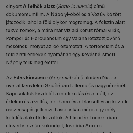
elnyert
A felhők alatt
(
Sotto le nuvole
) című
dokumentumfilm. A Nápolyi-öböl és a Vezúv között
játszódik, ahol a föld olykor megremeg. A felszín alatt
fekvő romok, a mára már víz alá került római villák,
Pompeii és Herculaneum egy valaha létezett jövőről
mesélnek, melyet az idő eltemetett. A történelem és a
föld alatti emlékek nyomában egy kevésbé ismert
Nápoly telik meg élettel
.
Az
Édes kincsem
(
Gioia mia
) című filmben Nico a
nyarat kénytelen Szicíliában tölteni idős nagynénjénél.
Kapcsolatuk kezdetét a modernitás és a múlt, az
értelem és a vallás, a rohanó és a lelassult világ közötti
összecsapás jellemzi. Lassacskán mégis egy mély
kötelék alakul ki közöttük. A film idén Locarnóban
elnyerte a zsűri különdíját, továbbá Aurora