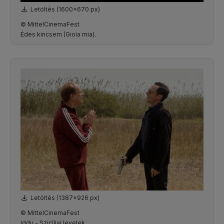
Letöltés (1600x670 px)
© MittelCinemaFest
Édes kincsem (Gioia mia).
Letöltés (1387x926 px)
© MittelCinemaFest
Iddu - Szicíliai levelek.