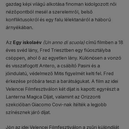
gazdag képi világú alkotása finoman kidolgozott női
nézőpontból mesél a szerelemről, belső
konfliktusokról és egy falu lélektanáról a háború
árnyékában.
Az
Egy iskolaév
(Un anno di scuola)
című filmben a 18
éves svéd lány, Fred Triesztben egy fiúosztályba
csöppen, ahol ő az egyetlen lány. Különösen a vonzó
és visszafogott Antero, a csábító Pasini és a
jóindulatú, védelmező Mitis figyelmét kelti fel. Fred
érkezése próbára teszi a barátságukat. A film az idei
Velencei Filmfesztiválon két díjat is kapott: egyrészt a
Lanterna Magica Díjat, valamint az Orizzonti
szekcióban Giacomo Covi-nak ítélték a legjobb
színésznek járó díjat.
Jön az idei Velencei Filmfesztiválon a zsűri különdíját