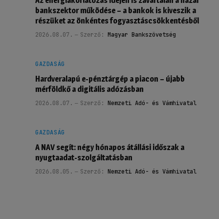
Az energiakorlátozás idején is zavartalan a hazai
bankszektor működése – a bankok is kiveszik a
részüket az önkéntes fogyasztáscsökkentésből
2026.08.07.
Szerző:
Magyar Bankszövetség
GAZDASÁG
Hardveralapú e-pénztárgép a piacon – újabb
mérföldkő a digitális adózásban
2026.08.07.
Szerző:
Nemzeti Adó- és Vámhivatal
GAZDASÁG
A NAV segít: négy hónapos átállási időszak a
nyugtaadat-szolgáltatásban
2026.08.05.
Szerző:
Nemzeti Adó- és Vámhivatal