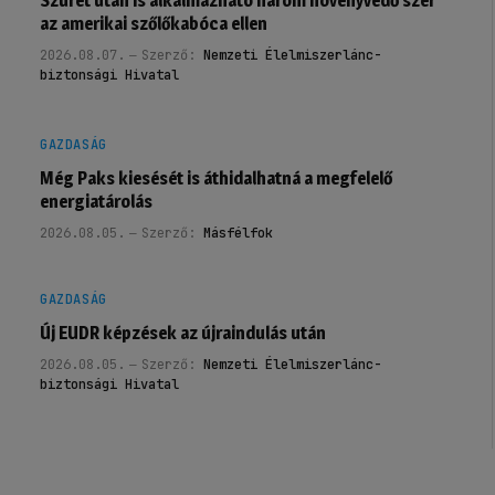
Szüret után is alkalmazható három növényvédő szer
az amerikai szőlőkabóca ellen
2026.08.07.
Szerző:
Nemzeti Élelmiszerlánc-
biztonsági Hivatal
GAZDASÁG
Még Paks kiesését is áthidalhatná a megfelelő
energiatárolás
2026.08.05.
Szerző:
Másfélfok
GAZDASÁG
Új EUDR képzések az újraindulás után
2026.08.05.
Szerző:
Nemzeti Élelmiszerlánc-
biztonsági Hivatal