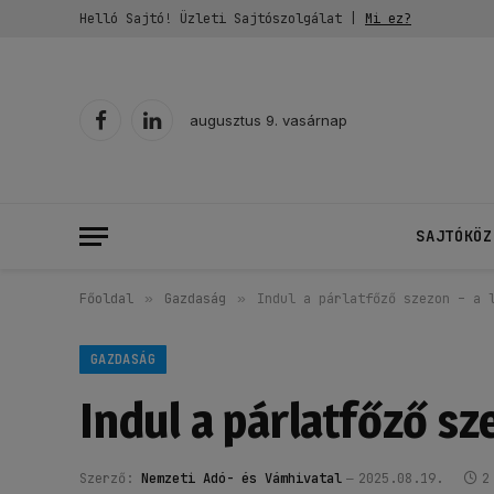
Helló Sajtó! Üzleti Sajtószolgálat |
Mi ez?
augusztus 9. vasárnap
Facebook
LinkedIn
SAJTÓKÖZ
Főoldal
»
Gazdaság
»
Indul a párlatfőző szezon – a 
GAZDASÁG
Indul a párlatfőző sz
Szerző:
Nemzeti Adó- és Vámhivatal
2025.08.19.
2