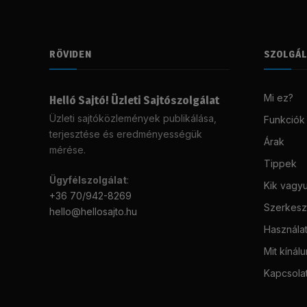
RÖVIDEN
SZOLGÁ
Mi ez?
Helló Sajtó! Üzleti Sajtószolgálat
Üzleti sajtóközlemények publikálása,
Funkciók
terjesztése és eredményességük
Árak
mérése.
Tippek
Ügyfélszolgálat
:
Kik vagy
+36 70/942-8269
Szerkeszt
hello@hellosajto.hu
Használat
Mit kínál
Kapcsola