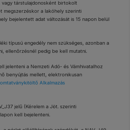
át vagy társtulajdonosként birtokolt
et megszerzéskor a lakóhely szerinti
ly bejelentett adat változását is 15 napon belül
edéki típusú engedély nem szükséges, azonban a
ni, ellenőrzésnél pedig be kell mutatni.
ell jelenteni a Nemzeti Adó- és Vámhivatalhoz
nő benyújtás mellett, elektronikusan
omtatványkitöltő Alkalmazás
AV_J37 jelű (Kérelem a Jöt. szerinti
apon kell bejelenteni.