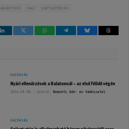
magánfőző
nav
párlatfőzés
k
LinkedIn
Twitter
WhatsApp
Telegram
Bluesky
Threads
GAZDASÁG
Nyári ellenőrzések a Balatonnál – az első félidő végén
2026.08.08.
Szerző:
Nemzeti Adó- és Vámhivatal
GAZDASÁG