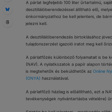
A párlat legfeljebb 100 liter űrtartalmú, saj
desztillálóberendezéssel állítható elő, mely
önkormányzathoz be kell jelenteni, de bárme
jelezni kell.
A desztillálóberendezés birtoklásához jöv
tulajdonszerzést igazoló iratot meg kell őriz
A párlatfőzés különböző folyamatait is be k
(NAV). A nyilatkozatok a papír alapon törté
is megtehetők és beküldhetők az
Online Ny
(ONYA)
használatával.
A párlatfőző házilag is előállítható, ezt a N
tevékenységek nyilvántartásba vételére) űrl