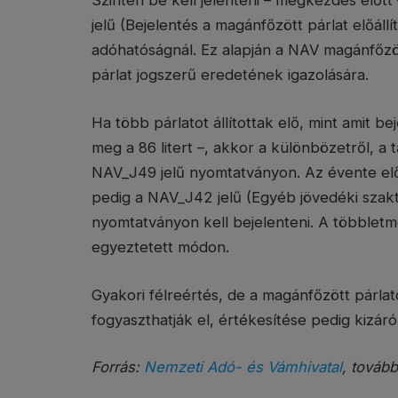
Szintén be kell jelenteni – megkezdés előtt
jelű (Bejelentés a magánfőzött párlat előállít
adóhatóságnál. Ez alapján a NAV magánfőzött
párlat jogszerű eredetének igazolására.
Ha több párlatot állítottak elő, mint amit 
meg a 86 litert –, akkor a különbözetről, a 
NAV_J49 jelű nyomtatványon. Az évente előá
pedig a NAV_J42 jelű (Egyéb jövedéki szakt
nyomtatványon kell bejelenteni. A többletm
egyeztetett módon.
Gyakori félreértés, de a magánfőzött párlat
fogyaszthatják el, értékesítése pedig kizár
Forrás:
Nemzeti Adó- és Vámhivatal
, tovább