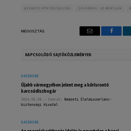
gyümölcsfeldolgozás
jövedéki szabályok
MEGOSZTÁS.
Email
Faceboo
KAPCSOLÓDÓ SAJTÓKÖZLEMÉNYEK
GAZDASÁG
Újabb vármegyében jelent meg a kőrisrontó
karcsúdíszbogár
2026.08.08.
Szerző:
Nemzeti Élelmiszerlánc-
biztonsági Hivatal
GAZDASÁG