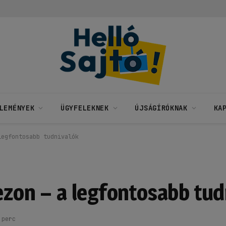
LEMÉNYEK
ÜGYFELEKNEK
ÚJSÁGÍRÓKNAK
KA
legfontosabb tudnivalók
ezon – a legfontosabb tud
 perc