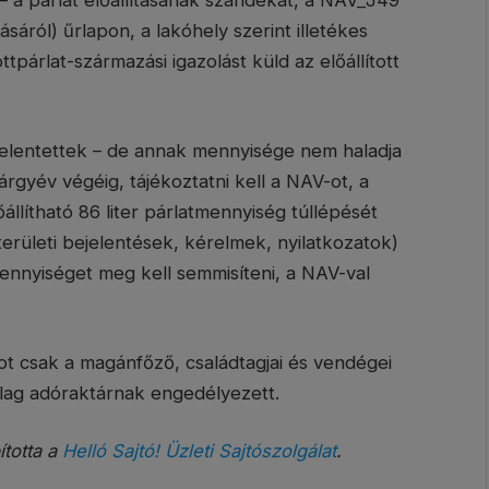
 – a párlat előállításának szándékát, a NAV_J49
ásáról) űrlapon, a lakóhely szerint illetékes
párlat-származási igazolást küld az előállított
bejelentettek – de annak mennyisége nem haladja
tárgyév végéig, tájékoztatni kell a NAV-ot, a
llítható 86 liter párlatmennyiség túllépését
erületi bejelentések, kérelmek, nyilatkozatok)
ennyiséget meg kell semmisíteni, a NAV-val
ot csak a magánfőző, családtagjai és vendégei
ólag adóraktárnak engedélyezett.
ította a
Helló Sajtó! Üzleti Sajtószolgálat
.