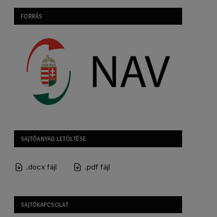
FORRÁS
SAJTÓANYAG LETÖLTÉSE
.docx fájl
.pdf fájl
SAJTÓKAPCSOLAT