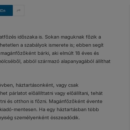
dIn
atfőzés időszaka is. Sokan maguknak főzik a
hetetlen a szabályok ismerete is; ebben segít
magánfőzőként bárki, aki elmúlt 18 éves és
mölcséből, abból származó alapanyagából állíthat
 évben, háztartásonként, vagy csak
párlatot előállíttatni vagy előállítani, tehát
i és otthon is főzni. Magánfőzőként évente
vedékiadó-mentesen. Ha egy háztartásban több
yiség személyenként összeadódik.