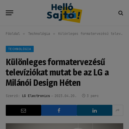
Főoldal
»
Technológia
»
Különleges formatervezésű televíziókat mutat be az LG a Milánói Design Héten
TECHNOLÓGIA
Különleges formatervezésű
televíziókat mutat be az LG a
Milánói Design Héten
Szerző:
LG Electronics
2023.04.20.
3 perc