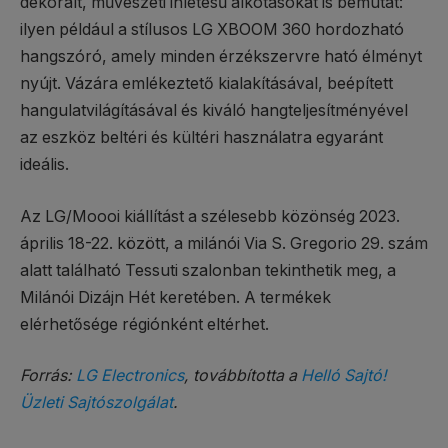
dekorált, művészeti ihletésű alkotásokat is bemutat:
ilyen például a stílusos LG XBOOM 360 hordozható
hangszóró, amely minden érzékszervre ható élményt
nyújt. Vázára emlékeztető kialakításával, beépített
hangulatvilágításával és kiváló hangteljesítményével
az eszköz beltéri és kültéri használatra egyaránt
ideális.
Az LG/Moooi kiállítást a szélesebb közönség 2023.
április 18-22. között, a milánói Via S. Gregorio 29. szám
alatt található Tessuti szalonban tekinthetik meg, a
Milánói Dizájn Hét keretében. A termékek
elérhetősége régiónként eltérhet.
Forrás:
LG Electronics
, továbbította a
Helló Sajtó!
Üzleti Sajtószolgálat
.