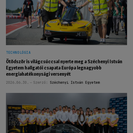
TECHNOLÓGIA
Ötödször is világcsúccsal nyerte meg a Széchenyi István
Egyetem hallgatói csapata Európa legnagyobb
energiahatékonysági versenyét
2026.06.30.
Szerző:
Széchenyi István Egyetem