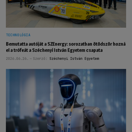
TECHNOLÓGIA
Bemutatta autóját a SZEnergy: sorozatban ötödször hozná
el a trófeát a Széchenyi István Egyetem csapata
2026.06.26.
Szerző:
Széchenyi István Egyetem