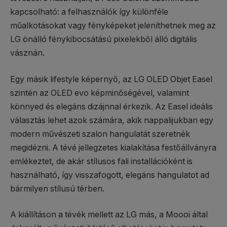
kapcsolható: a felhasználók így különféle
műalkotásokat vagy fényképeket jeleníthetnek meg az
LG önálló fénykibocsátású pixelekből álló digitális
vásznán.
Egy másik lifestyle képernyő, az LG OLED Objet Easel
szintén az OLED evo képminőségével, valamint
könnyed és elegáns dizájnnal érkezik. Az Easel ideális
választás lehet azok számára, akik nappalijukban egy
modern művészeti szalon hangulatát szeretnék
megidézni. A tévé jellegzetes kialakítása festőállványra
emlékeztet, de akár stílusos fali installációként is
használható, így visszafogott, elegáns hangulatot ad
bármilyen stílusú térben.
A kiállításon a tévék mellett az LG más, a Moooi által