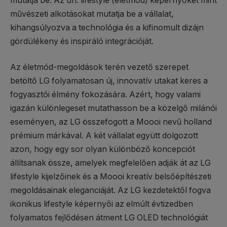
mutatja be. Az ún. lifestyle (életmód) képernyőket mint
művészeti alkotásokat mutatja be a vállalat,
kihangsúlyozva a technológia és a kifinomult dizájn
gördülékeny és inspiráló integrációját.
Az életmód-megoldások terén vezető szerepet
betöltő LG folyamatosan új, innovatív utakat keres a
fogyasztói élmény fokozására. Azért, hogy valami
igazán különlegeset mutathasson be a közelgő milánói
eseményen, az LG összefogott a Moooi nevű holland
prémium márkával. A két vállalat együtt dolgozott
azon, hogy egy sor olyan különböző koncepciót
állítsanak össze, amelyek megfelelően adják át az LG
lifestyle kijelzőinek és a Moooi kreatív belsőépítészeti
megoldásainak eleganciáját. Az LG kezdetektől fogva
ikonikus lifestyle képernyői az elmúlt évtizedben
folyamatos fejlődésen átment LG OLED technológiát