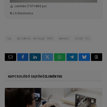
Letöltés (737x883 px)
© LG Electronics
lg
milánói design hét
moooi
oled tv
Email
Facebook
LinkedIn
Twitter
WhatsApp
Telegram
Bluesky
Threa
KAPCSOLÓDÓ SAJTÓKÖZLEMÉNYEK