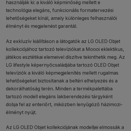
használják ki: a kiváló képminőség mellett e
technológia elegáns, funkcionális formatervezési
lehetőségeket kínál, amely különleges felhasználói
élményt és megjelenést garantál.
Az exkluzív kiállításon a látogatók az LG OLED Objet
kollekciójához tartozó televíziókat a Moooi eklektikus,
játékos esztétikai elemeivel díszítve tekinthetik meg. Az
LG lifestyle képernyőcsaládjába tartozó OLED Objet
televíziók a kiváló képmegjelenítés mellett rugalmas
lehetőségeket biztosítanak a beltéri elhelyezés és a
dekorálhatóság terén. Minden a termékpalettába
tartozó modell elegáns lakberendezési tárgyként
dobja fel az enteriőrt, miközben lenyűgöző házimozi-
élményt nyújt.
Az LG OLED Objet kollekciójának modelljei elmossák a