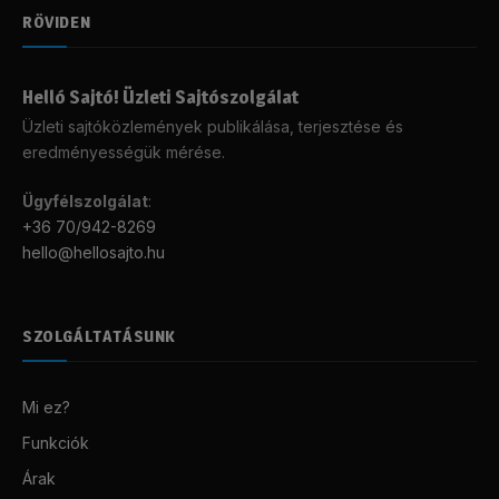
RÖVIDEN
Helló Sajtó! Üzleti Sajtószolgálat
Üzleti sajtóközlemények publikálása, terjesztése és
eredményességük mérése.
Ügyfélszolgálat
:
+36 70/942-8269
hello@hellosajto.hu
SZOLGÁLTATÁSUNK
Mi ez?
Funkciók
Árak