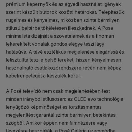
prémium képernyők és az egyedi használati igények
szerint készült bútorok közötti határokat. Telepítésük
rugalmas és kényelmes, miközben szinte bármilyen
stílusú beltérbe tökéletesen illeszkednek. A Posé
minimalista dizájnját a szövetelemek és a finoman
lekerekített vonalak gondos elegye teszi lágy
hatásúvá. A tévé esztétikus megjelenése elegánssá és
letisztulttá teszi a belső tereket, hiszen kényelmesen
használható csatlakozórendszere révén nem képez
kábelrengeteget a készülék körül.
A Posé televízió nem csak megjelenésében fest
minden irányból stílusosan: az OLED evo technológia
lenyűgöző képminőséget és torzításmentes
megjelenítést garantál szinte bármilyen betekintési
szögből. Amikor éppen nem filmnézésre vagy
tévézésre használják, a Posé Galéria üzemmódba