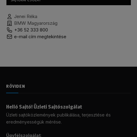
Jenei Réka
BMW Magyarország
+36 52 333 800
e-mail cím megtekintése
RÖVIDEN
Helló Sajtó! Üzleti Sajtószolgálat
Üzleti sajtóközlemények publikálása, terjesztése és
eredményességük mérése.
Ügyfélszolgálat
: