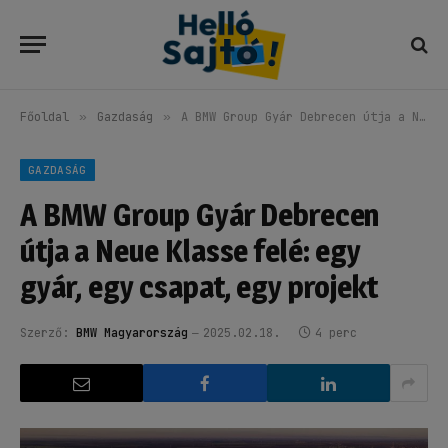
Főoldal
»
Gazdaság
»
A BMW Group Gyár Debrecen útja a Neue Klasse felé: egy gyár, egy csapat, egy projekt
GAZDASÁG
A BMW Group Gyár Debrecen
útja a Neue Klasse felé: egy
gyár, egy csapat, egy projekt
Szerző:
BMW Magyarország
2025.02.18.
4 perc