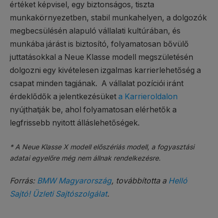
értéket képvisel, egy biztonságos, tiszta
munkakörnyezetben, stabil munkahelyen, a dolgozók
megbecsülésén alapuló vállalati kultúrában, és
munkába járást is biztosító, folyamatosan bővülő
juttatásokkal a Neue Klasse modell megszületésén
dolgozni egy kivételesen izgalmas karrierlehetőség a
csapat minden tagjának. A vállalat pozíciói iránt
érdeklődők a jelentkezésüket
a Karrieroldalon
nyújthatják be, ahol folyamatosan elérhetők a
legfrissebb nyitott álláslehetőségek.
* A Neue Klasse X modell előszériás modell, a fogyasztási
adatai egyelőre még nem állnak rendelkezésre.
Forrás:
BMW Magyarország
, továbbította a
Helló
Sajtó! Üzleti Sajtószolgálat
.