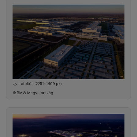
Letöltés (2251x1499 px)
© BMW Magyarország