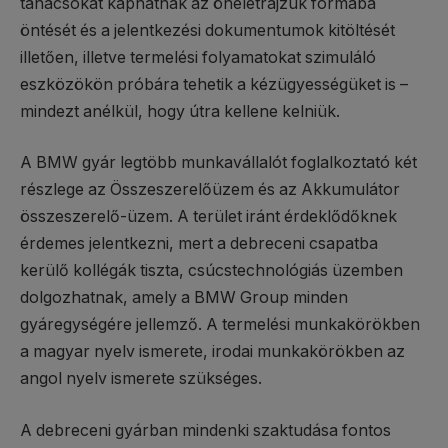
tanácsokat kaphatnak az önéletrajzuk formába
öntését és a jelentkezési dokumentumok kitöltését
illetően, illetve termelési folyamatokat szimuláló
eszközökön próbára tehetik a kézügyességüket is –
mindezt anélkül, hogy útra kellene kelniük.
A BMW gyár legtöbb munkavállalót foglalkoztató két
részlege az Összeszerelőüzem és az Akkumulátor
összeszerelő-üzem. A terület iránt érdeklődőknek
érdemes jelentkezni, mert a debreceni csapatba
kerülő kollégák tiszta, csúcstechnológiás üzemben
dolgozhatnak, amely a BMW Group minden
gyáregységére jellemző. A termelési munkakörökben
a magyar nyelv ismerete, irodai munkakörökben az
angol nyelv ismerete szükséges.
A debreceni gyárban mindenki szaktudása fontos