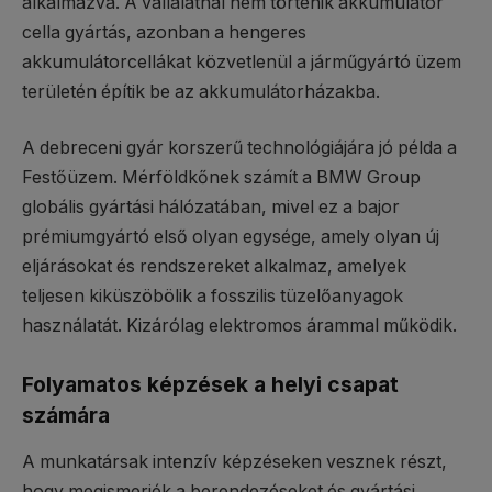
alkalmazva. A vállalatnál nem történik akkumulátor
cella gyártás, azonban a hengeres
akkumulátorcellákat közvetlenül a járműgyártó üzem
területén építik be az akkumulátorházakba.
A debreceni gyár korszerű technológiájára jó példa a
Festőüzem. Mérföldkőnek számít a BMW Group
globális gyártási hálózatában, mivel ez a bajor
prémiumgyártó első olyan egysége, amely olyan új
eljárásokat és rendszereket alkalmaz, amelyek
teljesen kiküszöbölik a fosszilis tüzelőanyagok
használatát. Kizárólag elektromos árammal működik.
Folyamatos képzések a helyi csapat
számára
A munkatársak intenzív képzéseken vesznek részt,
hogy megismerjék a berendezéseket és gyártási