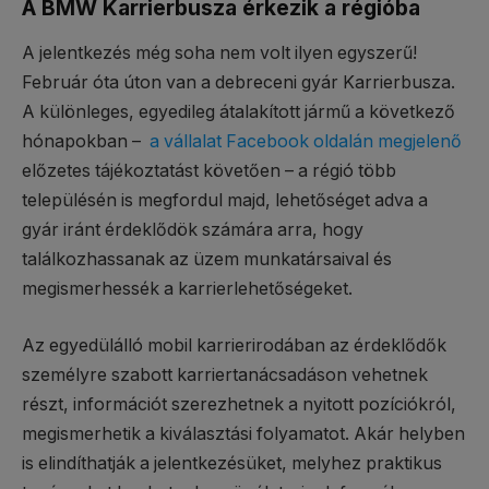
A BMW Karrierbusza érkezik a régióba
A jelentkezés még soha nem volt ilyen egyszerű!
Február óta úton van a debreceni gyár Karrierbusza.
A különleges, egyedileg átalakított jármű a következő
hónapokban –
a vállalat Facebook oldalán megjelenő
előzetes tájékoztatást követően – a régió több
településén is megfordul majd, lehetőséget adva a
gyár iránt érdeklődök számára arra, hogy
találkozhassanak az üzem munkatársaival és
megismerhessék a karrierlehetőségeket.
Az egyedülálló mobil karrierirodában az érdeklődők
személyre szabott karriertanácsadáson vehetnek
részt, információt szerezhetnek a nyitott pozíciókról,
megismerhetik a kiválasztási folyamatot. Akár helyben
is elindíthatják a jelentkezésüket, melyhez praktikus