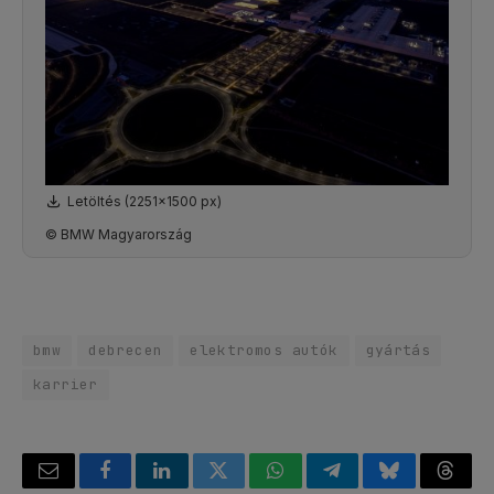
Letöltés (2251x1500 px)
© BMW Magyarország
bmw
debrecen
elektromos autók
gyártás
karrier
Email
Facebook
LinkedIn
Twitter
WhatsApp
Telegram
Bluesky
Threa