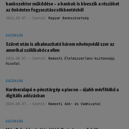
bankszektor működése – a bankok is kiveszik a részüket
az önkéntes fogyasztáscsökkentésből
2026.08.07.
Szerző:
Magyar Bankszövetség
GAZDASÁG
Szüret után is alkalmazható három növényvédő szer az
amerikai szőlőkabóca ellen
2026.08.07.
Szerző:
Nemzeti Élelmiszerlánc-biztonsági
Hivatal
GAZDASÁG
Hardveralapú e-pénztárgép a piacon – újabb mérföldkő a
digitális adózásban
2026.08.07.
Szerző:
Nemzeti Adó- és Vámhivatal
GAZDASÁG