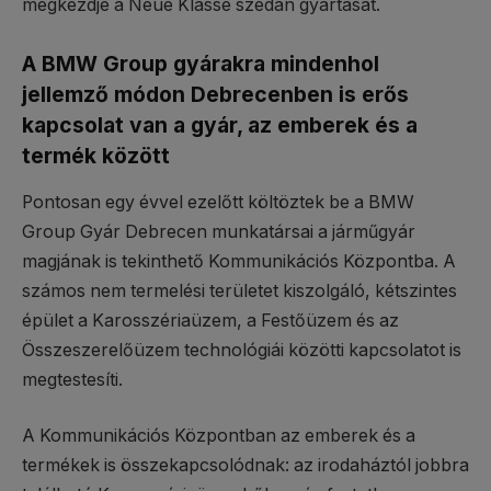
megkezdje a Neue Klasse szedán gyártását.
A BMW Group gyárakra mindenhol
jellemző módon Debrecenben is erős
kapcsolat van a gyár, az emberek és a
termék között
Pontosan egy évvel ezelőtt költöztek be a BMW
Group Gyár Debrecen munkatársai a járműgyár
magjának is tekinthető Kommunikációs Központba. A
számos nem termelési területet kiszolgáló, kétszintes
épület a Karosszériaüzem, a Festőüzem és az
Összeszerelőüzem technológiái közötti kapcsolatot is
megtestesíti.
A Kommunikációs Központban az emberek és a
termékek is összekapcsolódnak: az irodaháztól jobbra