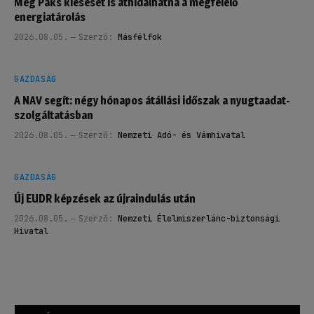
Még Paks kiesését is áthidalhatná a megfelelő
energiatárolás
2026.08.05.
Szerző:
Másfélfok
GAZDASÁG
A NAV segít: négy hónapos átállási időszak a nyugtaadat-
szolgáltatásban
2026.08.05.
Szerző:
Nemzeti Adó- és Vámhivatal
GAZDASÁG
Új EUDR képzések az újraindulás után
2026.08.05.
Szerző:
Nemzeti Élelmiszerlánc-biztonsági
Hivatal