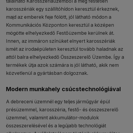
található Karosszériaüzemből a még festetlen
karosszériák egy szállítóhídon keresztül érkeznek,
majd az emberek feje fölött, jól látható módon a
Kommunikációs Központon keresztül a középen
mögötte elhelyezkedő Festőüzembe kerülnek át.
Innen, az immáron színüket elnyert karosszériák
ismét az irodaépületen keresztül tovább haladnak az
attól balra elhelyezkedő Összeszerelő Üzembe. Így a
termékek útja azok számára is jól látható, akik nem
közvetlenül a gyártásban dolgoznak.
Modern munkahely csúcstechnológiával
A debreceni üzemnél egy teljes járműgyár épül
présüzemmel, karosszéria, festő- és összeszerelő
üzemmel, valamint akkumulátor-modulok
összeszerelésével és a legújabb technológiát