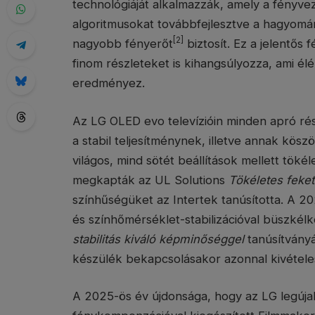
technológiáját alkalmazzák, amely a fényvez
algoritmusokat továbbfejlesztve a hagyo
[2]
nagyobb fényerőt
biztosít. Ez a jelentős
finom részleteket is kihangsúlyozza, ami é
eredményez.
Az LG OLED evo televízióin minden apró rés
a stabil teljesítménynek, illetve annak kö
világos, mind sötét beállítások mellett töké
megkapták az UL Solutions
Tökéletes feket
színhűségüket az Intertek tanúsította. A 2
és színhőmérséklet-stabilizációval büszké
stabilitás kiváló képminőséggel
tanúsítványá
készülék bekapcsolásakor azonnal kivétel
A 2025-ös év újdonsága, hogy az LG legúja