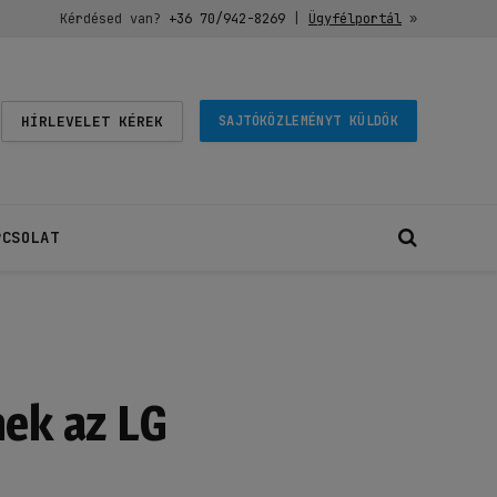
Kérdésed van?
+36 70/942-8269
|
Ügyfélportál
»
HÍRLEVELET KÉREK
SAJTÓKÖZLEMÉNYT KÜLDÖK
PCSOLAT
nek az LG