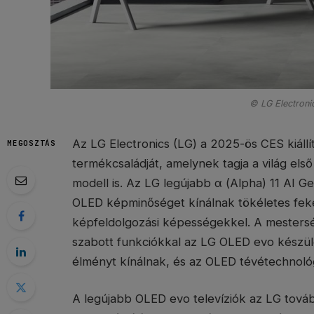
© LG Electroni
Az LG Electronics (LG) a 2025-ös CES kiáll
MEGOSZTÁS
termékcsaládját, amelynek tagja a világ e
modell is. Az LG legújabb α (Alpha) 11 AI G
OLED képminőséget kínálnak tökéletes feket
képfeldolgozási képességekkel. A mesterség
szabott funkciókkal az LG OLED evo készü
élményt kínálnak, és az OLED tévétechnológi
A legújabb OLED evo televíziók az LG továb