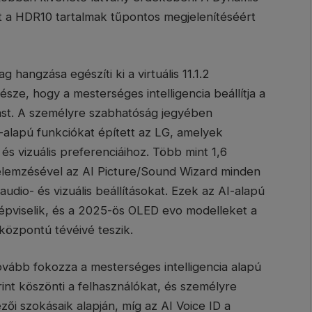
t a HDR10 tartalmak tűpontos megjelenítéséért
hangzása egészíti ki a virtuális 11.1.2
sze, hogy a mesterséges intelligencia beállítja a
zást. A személyre szabhatóság jegyében
-alapú funkciókat épített az LG, amelyek
s vizuális preferenciáihoz. Több mint 1,6
il elemzésével az AI Picture/Sound Wizard minden
udio- és vizuális beállításokat. Ezek az AI-alapú
képviselik, és a 2025-ös OLED evo modelleket a
óközpontú tévéivé teszik.
ovább fokozza a mesterséges intelligencia alapú
int köszönti a felhasználókat, és személyre
zői szokásaik alapján, míg az AI Voice ID a