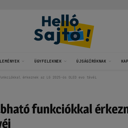
LEMÉNYEK
ÜGYFELEKNEK
ÚJSÁGÍRÓKNAK
KA
funkciókkal érkeznek az LG 2025-ös OLED evo tévéi
abható funkciókkal érkez
véi