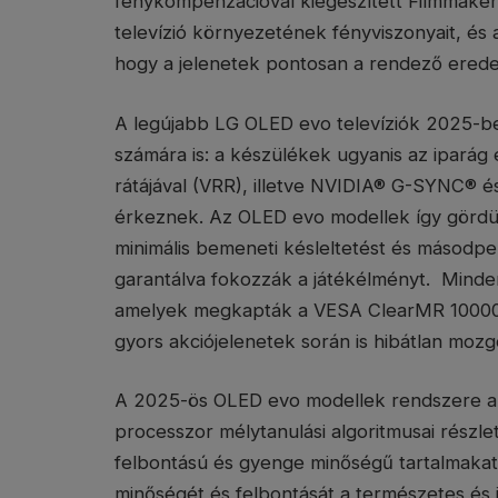
fénykompenzációval kiegészített Filmmake
televízió környezetének fényviszonyait, és 
hogy a jelenetek pontosan a rendező erede
A legújabb LG OLED evo televíziók 2025-be
számára is: a készülékek ugyanis az iparág
rátájával (VRR), illetve NVIDIA® G-SYNC® 
érkeznek. Az OLED evo modellek így gördü
minimális bemeneti késleltetést és másodp
garantálva fokozzák a játékélményt. Mindem
amelyek megkapták a VESA ClearMR 10000 t
gyors akciójelenetek során is hibátlan moz
A 2025-ös OLED evo modellek rendszere a f
processzor mélytanulási algoritmusai részl
felbontású és gyenge minőségű tartalmakat, 
minőségét és felbontását a természetes és