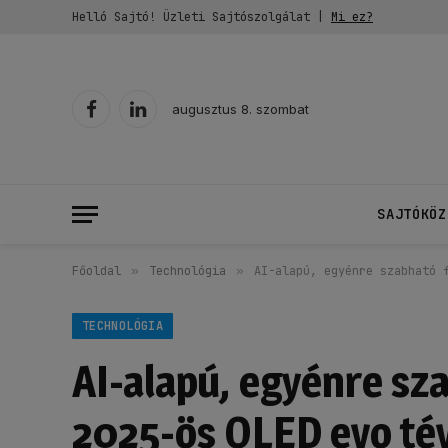
Helló Sajtó! Üzleti Sajtószolgálat |
Mi ez?
augusztus 8. szombat
Facebook
LinkedIn
SAJTÓKÖZ
Főoldal
»
Technológia
»
AI-alapú, egyénre szabható 
TECHNOLÓGIA
AI-alapú, egyénre sz
2025-ös OLED evo té