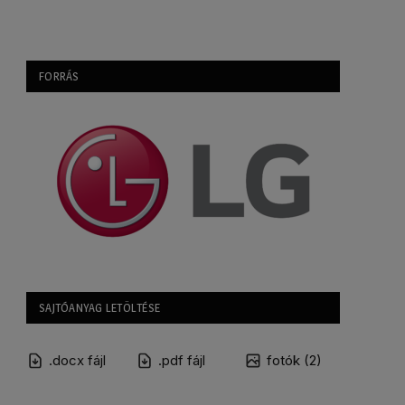
FORRÁS
SAJTÓANYAG LETÖLTÉSE
.docx fájl
.pdf fájl
fotók (2)