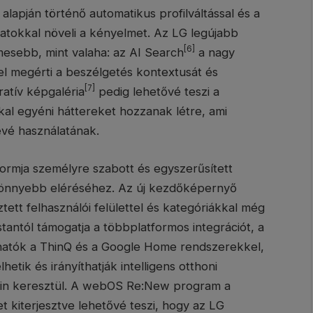
alapján történő automatikus profilváltással és a
latokkal növeli a kényelmet. Az LG legújabb
[6]
esebb, mint valaha: az AI Search
a nagy
el megérti a beszélgetés kontextusát és
[7]
ratív képgaléria
pedig lehetővé teszi a
al egyéni háttereket hozzanak létre, ami
évé használatának.
rmja személyre szabott és egyszerűsített
k könnyebb eléréséhez. Az új kezdőképernyő
ett felhasználói felülettel és kategóriákkal még
antól támogatja a többplatformos integrációt, a
atók a ThinQ és a Google Home rendszerekkel,
etik és irányíthatják intelligens otthoni
éin keresztül. A webOS Re:New program a
 kiterjesztve lehetővé teszi, hogy az LG