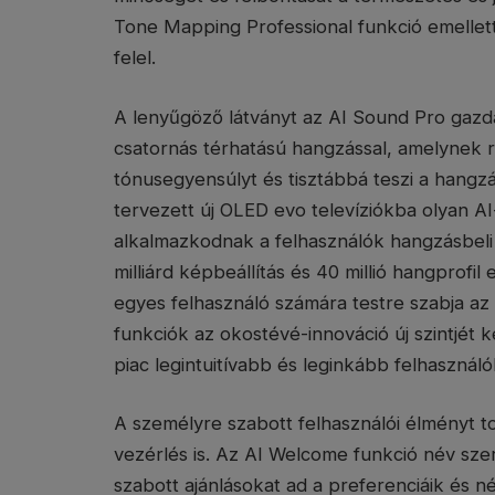
Tone Mapping Professional funkció emellet
felel.
A lenyűgöző látványt az AI Sound Pro gazdag 
csatornás térhatású hangzással, amelynek ré
tónusegyensúlyt és tisztábbá teszi a hang
tervezett új OLED evo televíziókba olyan AI
alkalmazkodnak a felhasználók hangzásbeli é
milliárd képbeállítás és 40 millió hangprof
egyes felhasználó számára testre szabja az a
funkciók az okostévé-innováció új szintjét 
piac legintuitívabb és leginkább felhasznál
A személyre szabott felhasználói élményt t
vezérlés is. Az AI Welcome funkció név szer
szabott ajánlásokat ad a preferenciáik és né