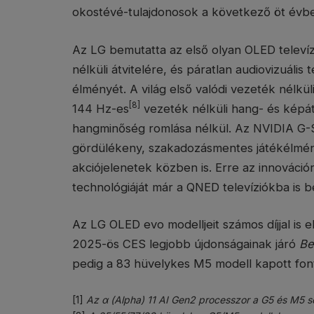
okostévé-tulajdonosok a következő öt évb
Az LG bemutatta az első olyan OLED televíz
nélküli átvitelére, és páratlan audiovizuális
élményét. A világ első valódi vezeték nélkü
[8]
144 Hz-es
vezeték nélküli hang- és képátvit
hangminőség romlása nélkül. Az NVIDIA G-S
gördülékeny, szakadozásmentes játékélmén
akciójelenetek közben is. Erre az innovációr
technológiáját már a QNED televíziókba is b
Az LG OLED evo modelljeit számos díjjal is
2025-ös CES legjobb újdonságainak járó
Be
pedig a 83 hüvelykes M5 modell kapott font
[1]
Az α (Alpha) 11 AI Gen2 processzor a G5 és M5 so