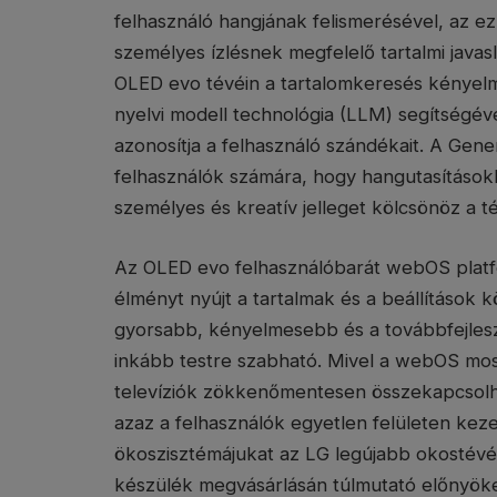
felhasználó hangjának felismerésével, az ez 
személyes ízlésnek megfelelő tartalmi javas
OLED evo tévéin a tartalomkeresés kényelm
nyelvi modell technológia (LLM) segítségév
azonosítja a felhasználó szándékait. A Gene
felhasználók számára, hogy hangutasításokk
személyes és kreatív jelleget kölcsönöz a t
Az OLED evo felhasználóbarát webOS platfo
élményt nyújt a tartalmak és a beállításo
gyorsabb, kényelmesebb és a továbbfejleszt
inkább testre szabható. Mivel a webOS most
televíziók zökkenőmentesen összekapcsolh
azaz a felhasználók egyetlen felületen kezelh
ökoszisztémájukat az LG legújabb okostév
készülék megvásárlásán túlmutató előnyöket