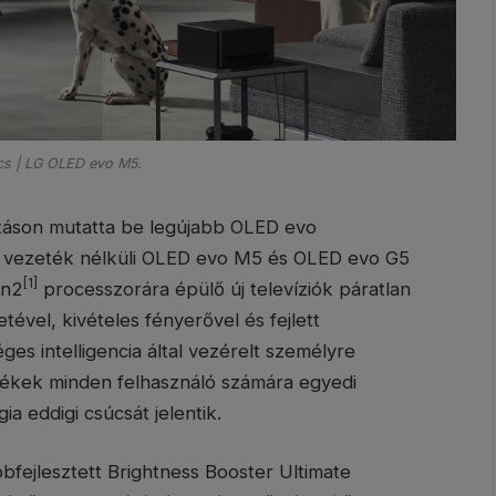
cs | LG OLED evo M5.
ításon mutatta be legújabb OLED evo
lső vezeték nélküli OLED evo M5 és OLED evo G5
[1]
en2
processzorára épülő új televíziók páratlan
ével, kivételes fényerővel és fejlett
es intelligencia által vezérelt személyre
lékek minden felhasználó számára egyedi
a eddigi csúcsát jelentik.
bfejlesztett Brightness Booster Ultimate