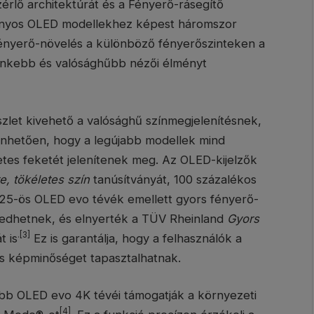
érlő architektúrát és a Fényerő-rásegítő
mányos OLED modellekhez képest háromszor
 fényerő-növelés a különböző fényerőszinteken a
lénkebb és valósághűbb nézői élményt
zlet kivehető a valósághű színmegjelenítésnek,
szönhetően, hogy a legújabb modellek mind
letes feketét jelenítenek meg. Az OLED-kijelzők
e, tökéletes szín
tanúsítványát, 100 százalékos
025-ös OLED evo tévék emellett gyors fényerő-
lkedhetnek, és elnyerték a TÜV Rheinland
Gyors
.[3]
t is
Ez is garantálja, hogy a felhasználók a
es képminőséget tapasztalhatnak.
bb OLED evo 4K tévéi támogatják a környezeti
[4]