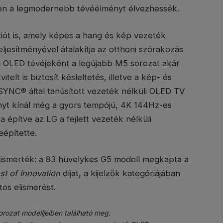
en a legmodernebb tévéélményt élvezhessék.
iót is, amely képes a hang és kép vezeték
 teljesítményével átalakítja az otthoni szórakozás
li OLED tévéjeként a legújabb M5 sorozat akár
elt is biztosít késleltetés, illetve a kép- és
YNC® által tanúsított vezeték nélküli OLED TV
yt kínál még a gyors tempójú, 4K 144Hz-es
a építve az LG a fejlett vezeték nélküli
eépítette.
 elismerték: a 83 hüvelykes G5 modell megkapta a
st of Innovation
díjat, a kijelzők kategóriájában
os elismerést.
rozat modelljeiben található meg.