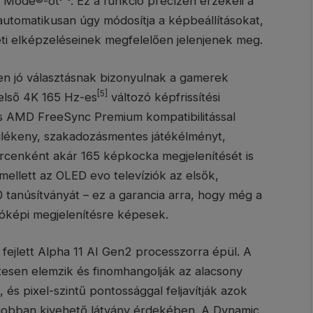
r Mode®-ot
. Ez a funkció precízen érzékeli a
automatikusan úgy módosítja a képbeállításokat,
ti elképzeléseinek megfelelően jelenjenek meg.
n jó választásnak bizonyulnak a gamerek
[5]
 első 4K 165 Hz-es
változó képfrissítési
és AMD FreeSync Premium kompatibilitással
lékeny, szakadozásmentes játékélményt,
ercenként akár 165 képkocka megjelenítését is
ellett az OLED evo televíziók az elsők,
anúsítványát – ez a garancia arra, hogy még a
góképi megjelenítésre képesek.
ejlett Alpha 11 AI Gen2 processzorra épül. A
etesen elemzik és finomhangolják az alacsony
és pixel-szintű pontossággal feljavítják azok
 jobban kivehető látvány érdekében. A Dynamic