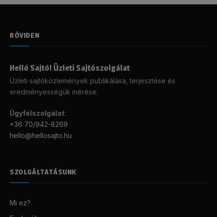
RÖVIDEN
Helló Sajtó! Üzleti Sajtószolgálat
Üzleti sajtóközlemények publikálása, terjesztése és
eredményességük mérése.
Ügyfélszolgálat
:
+36 70/942-8269
hello@hellosajto.hu
SZOLGÁLTATÁSUNK
Mi ez?