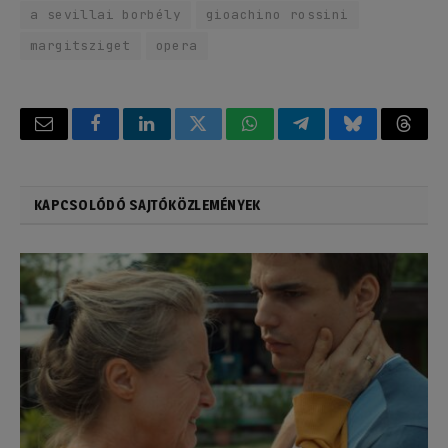
a sevillai borbély
gioachino rossini
margitsziget
opera
Email
Facebook
LinkedIn
Twitter
WhatsApp
Telegram
Bluesky
Threa
KAPCSOLÓDÓ SAJTÓKÖZLEMÉNYEK