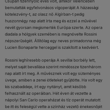
Csupán tizennyolc éves volt, amikor Velencében
bemutatták egyfelvonásos vígoperáját A házassági
kötelezvény-t, az olasz nő Algírban-t pedig
huszonnégy nap alatt írta meg és ezzel a művével
nevét gyorsan megismerték Európa szerte. Az opera
diadala a hölgyek szemében is megnövelte Rossini
népszerűségét. Állítólag egy neves primadonna még
Lucien Bonaparte herceggel is szakított a kedvéért.
Rossini leghíresebb operája A sevillai borbély lett,
melyet saját bevallása szerint mindössze tizenhárom
nap alatt írt meg. A művésznek volt egy süteményes
üvege, amiben a zenei ötleteket gyűjtötte. Ha volt egy
kis szabadideje, írt egy nyitányt, amit később
felhasznált az operáiban. Hét éven át vezette a
nápolyi San Carlo operaházat és tíz operát mutatott
be itt és feleségül vette a színház vezető énekesnőjét