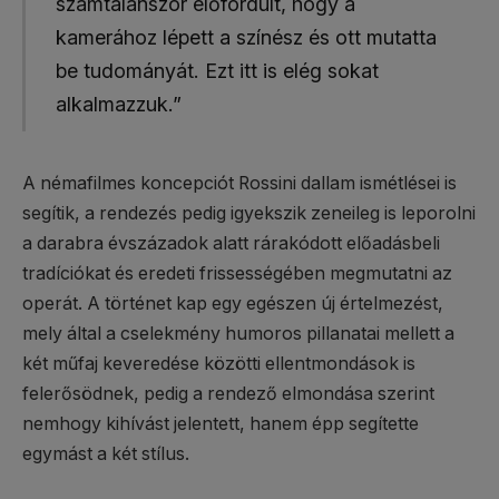
számtalanszor előfordult, hogy a
kamerához lépett a színész és ott mutatta
be tudományát. Ezt itt is elég sokat
alkalmazzuk.”
A némafilmes koncepciót Rossini dallam ismétlései is
segítik, a rendezés pedig igyekszik zeneileg is leporolni
a darabra évszázadok alatt rárakódott előadásbeli
tradíciókat és eredeti frissességében megmutatni az
operát. A történet kap egy egészen új értelmezést,
mely által a cselekmény humoros pillanatai mellett a
két műfaj keveredése közötti ellentmondások is
felerősödnek, pedig a rendező elmondása szerint
nemhogy kihívást jelentett, hanem épp segítette
egymást a két stílus.