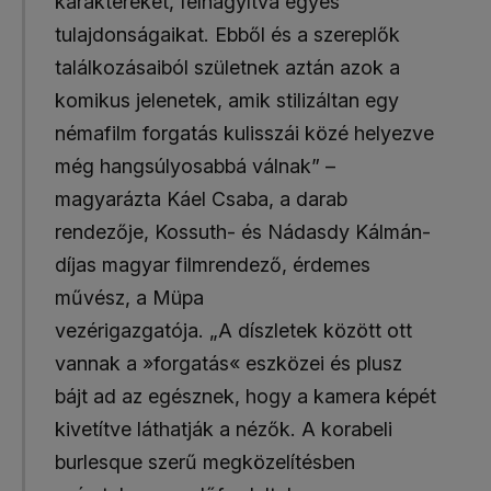
karaktereket, felnagyítva egyes
tulajdonságaikat. Ebből és a szereplők
találkozásaiból születnek aztán azok a
komikus jelenetek, amik stilizáltan egy
némafilm forgatás kulisszái közé helyezve
még hangsúlyosabbá válnak” –
magyarázta Káel Csaba, a darab
rendezője, Kossuth- és Nádasdy Kálmán-
díjas magyar filmrendező, érdemes
művész, a Müpa
vezérigazgatója. „A díszletek között ott
vannak a »forgatás« eszközei és plusz
bájt ad az egésznek, hogy a kamera képét
kivetítve láthatják a nézők. A korabeli
burlesque szerű megközelítésben