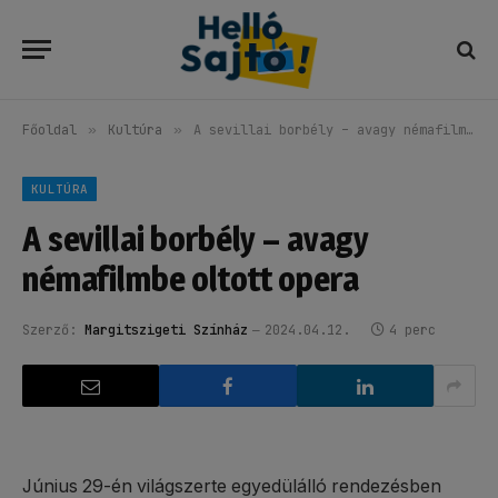
Főoldal
»
Kultúra
»
A sevillai borbély – avagy némafilmbe oltott opera
KULTÚRA
A sevillai borbély – avagy
némafilmbe oltott opera
Szerző:
Margitszigeti Színház
2024.04.12.
4 perc
Június 29-én világszerte egyedülálló rendezésben