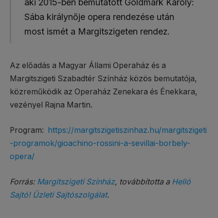
aki 2015-ben bemutatott Goldmark Károly:
Sába királynője opera rendezése után
most ismét a Margitszigeten rendez.
Az előadás a Magyar Állami Operaház és a
Margitszigeti Szabadtér Színház közös bemutatója,
közreműködik az Operaház Zenekara és Énekkara,
vezényel Rajna Martin.
Program:
https://margitszigetiszinhaz.hu/margitszigeti
-programok/gioachino-rossini-a-sevillai-borbely-
opera/
Forrás:
Margitszigeti Színház
, továbbította a
Helló
Sajtó! Üzleti Sajtószolgálat
.