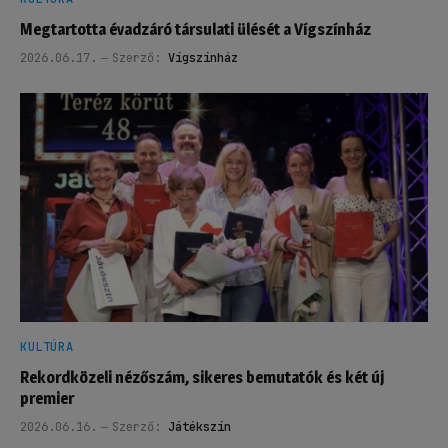
Megtartotta évadzáró társulati ülését a Vígszínház
2026.06.17.
Szerző:
Vígszínház
KULTÚRA
Rekordközeli nézőszám, sikeres bemutatók és két új
premier
2026.06.16.
Szerző:
Játékszín