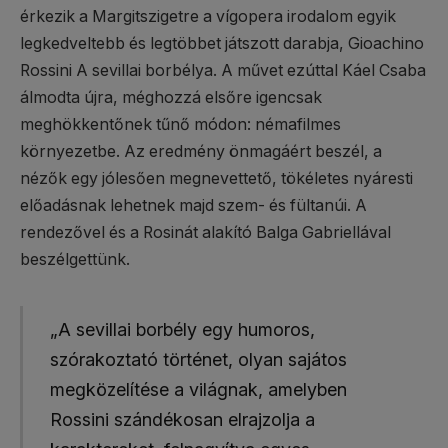
érkezik a Margitszigetre a vígopera irodalom egyik
legkedveltebb és legtöbbet játszott darabja, Gioachino
Rossini A sevillai borbélya. A művet ezúttal Káel Csaba
álmodta újra, méghozzá elsőre igencsak
meghökkentőnek tűnő módon: némafilmes
környezetbe. Az eredmény önmagáért beszél, a
nézők egy jólesően megnevettető, tökéletes nyáresti
előadásnak lehetnek majd szem- és fültanúi. A
rendezővel és a Rosinát alakító Balga Gabriellával
beszélgettünk.
„A sevillai borbély egy humoros,
szórakoztató történet, olyan sajátos
megközelítése a világnak, amelyben
Rossini szándékosan elrajzolja a