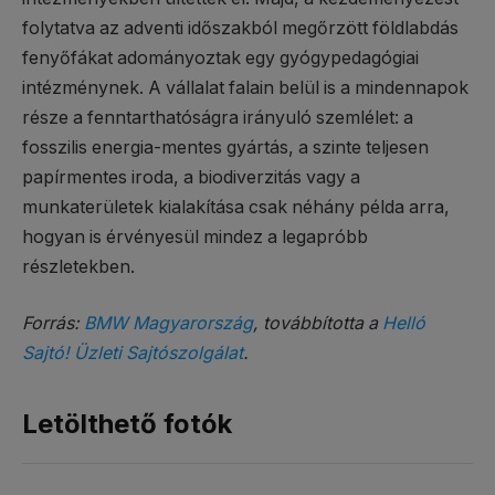
folytatva az adventi időszakból megőrzött földlabdás
fenyőfákat adományoztak egy gyógypedagógiai
intézménynek. A vállalat falain belül is a mindennapok
része a fenntarthatóságra irányuló szemlélet: a
fosszilis energia-mentes gyártás, a szinte teljesen
papírmentes iroda, a biodiverzitás vagy a
munkaterületek kialakítása csak néhány példa arra,
hogyan is érvényesül mindez a legapróbb
részletekben.
Forrás:
BMW Magyarország
, továbbította a
Helló
Sajtó! Üzleti Sajtószolgálat
.
Letölthető fotók