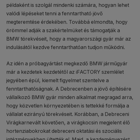
példaként is szolgál mindenki számára, hogyan lehet
valódi lépéseket tenni a fenntartható jövő
megteremtése érdekében. Továbbá elmondta, hogy
örömmel adják a szakértelmüket és támogatják a
BMW törekvéseit, hogy a magyarországi gyár már az
indulásától kezdve fenntarthatóan tudjon működni.
Az idén a próbagyártást megkezdő BMW járműgyár
már a kezdetek kezdetétől az iFACTORY szemlélet
jegyében épül, kiemelt figyelmet szentelve a
fenntarthatóságnak. A Debrecenben a jövő építésére
vállalkozó BMW gyár minden alkalmat megragad arra,
hogy közvetlen környezetében is tettekké formálja a
vállalat ezirányú törekvéseit. Korábban, a Debreceni
Virágkarnevált követően, a virágkocsin megjelent élő
hortenziabokrokat debreceni oktatási és szociális
intézményekben ültették el. Majd, a kezdeményezést