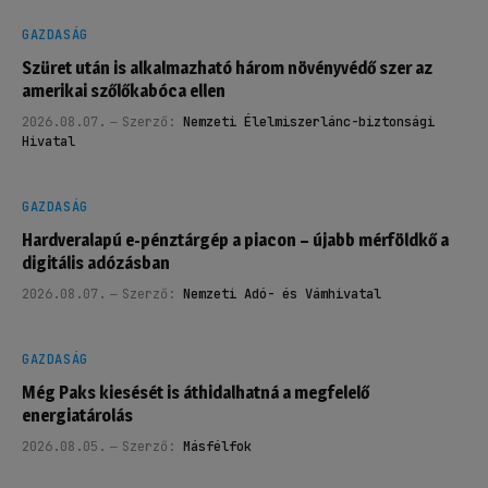
GAZDASÁG
Szüret után is alkalmazható három növényvédő szer az
amerikai szőlőkabóca ellen
2026.08.07.
Szerző:
Nemzeti Élelmiszerlánc-biztonsági
Hivatal
GAZDASÁG
Hardveralapú e-pénztárgép a piacon – újabb mérföldkő a
digitális adózásban
2026.08.07.
Szerző:
Nemzeti Adó- és Vámhivatal
GAZDASÁG
Még Paks kiesését is áthidalhatná a megfelelő
energiatárolás
2026.08.05.
Szerző:
Másfélfok