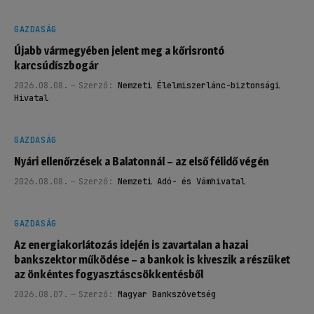
GAZDASÁG
Újabb vármegyében jelent meg a kőrisrontó
karcsúdíszbogár
2026.08.08.
Szerző:
Nemzeti Élelmiszerlánc-biztonsági
Hivatal
GAZDASÁG
Nyári ellenőrzések a Balatonnál – az első félidő végén
2026.08.08.
Szerző:
Nemzeti Adó- és Vámhivatal
GAZDASÁG
Az energiakorlátozás idején is zavartalan a hazai
bankszektor működése – a bankok is kiveszik a részüket
az önkéntes fogyasztáscsökkentésből
2026.08.07.
Szerző:
Magyar Bankszövetség