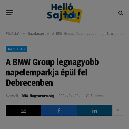
Főoldal
»
Gazdaság
»
A BMW Group legnagyobb napelemparkja épül fel Debrecenben
GAZDASÁG
A BMW Group legnagyobb
napelemparkja épül fel
Debrecenben
Szerző:
BMW Magyarország
2024.04.10.
3 perc