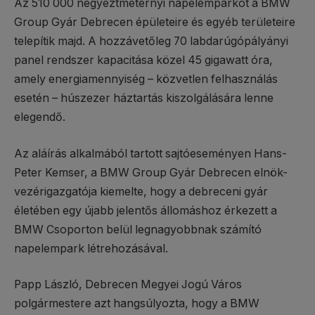
Az 510 000 négyeztméternyi napelemparkot a BMW
Group Gyár Debrecen épületeire és egyéb területeire
telepítik majd. A hozzávetőleg 70 labdarúgópályányi
panel rendszer kapacitása közel 45 gigawatt óra,
amely energiamennyiség – közvetlen felhasználás
esetén – húszezer háztartás kiszolgálására lenne
elegendő.
Az aláírás alkalmából tartott sajtóeseményen Hans-
Peter Kemser, a BMW Group Gyár Debrecen elnök-
vezérigazgatója kiemelte, hogy a debreceni gyár
életében egy újabb jelentős állomáshoz érkezett a
BMW Csoporton belül legnagyobbnak számító
napelempark létrehozásával.
Papp László, Debrecen Megyei Jogú Város
polgármestere azt hangsúlyozta, hogy a BMW