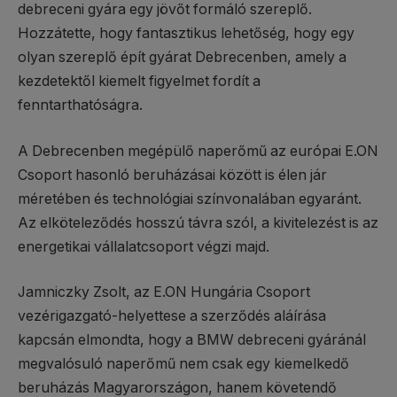
debreceni gyára egy jövőt formáló szereplő.
Hozzátette, hogy fantasztikus lehetőség, hogy egy
olyan szereplő épít gyárat Debrecenben, amely a
kezdetektől kiemelt figyelmet fordít a
fenntarthatóságra.
A Debrecenben megépülő naperőmű az európai E.ON
Csoport hasonló beruházásai között is élen jár
méretében és technológiai színvonalában egyaránt.
Az elköteleződés hosszú távra szól, a kivitelezést is az
energetikai vállalatcsoport végzi majd.
Jamniczky Zsolt, az E.ON Hungária Csoport
vezérigazgató-helyettese a szerződés aláírása
kapcsán elmondta, hogy a BMW debreceni gyáránál
megvalósuló naperőmű nem csak egy kiemelkedő
beruházás Magyarországon, hanem követendő