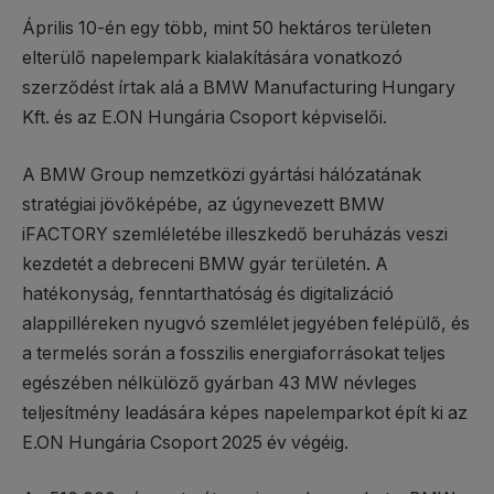
Április 10-én egy több, mint 50 hektáros területen
elterülő napelempark kialakítására vonatkozó
szerződést írtak alá a BMW Manufacturing Hungary
Kft. és az E.ON Hungária Csoport képviselői.
A BMW Group nemzetközi gyártási hálózatának
stratégiai jövőképébe, az úgynevezett BMW
iFACTORY szemléletébe illeszkedő beruházás veszi
kezdetét a debreceni BMW gyár területén. A
hatékonyság, fenntarthatóság és digitalizáció
alappilléreken nyugvó szemlélet jegyében felépülő, és
a termelés során a fosszilis energiaforrásokat teljes
egészében nélkülöző gyárban 43 MW névleges
teljesítmény leadására képes napelemparkot épít ki az
E.ON Hungária Csoport 2025 év végéig.