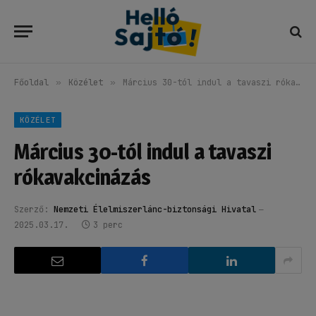
Főoldal
»
Közélet
»
Március 30-tól indul a tavaszi rókavakcinázás
KÖZÉLET
Március 30-tól indul a tavaszi
rókavakcinázás
Szerző:
Nemzeti Élelmiszerlánc-biztonsági Hivatal
2025.03.17.
3 perc