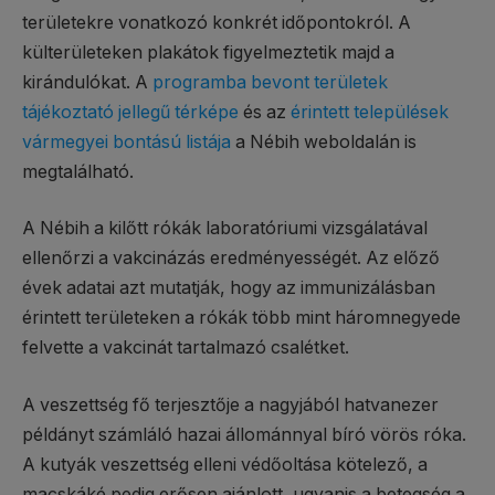
területekre vonatkozó konkrét időpontokról. A
külterületeken plakátok figyelmeztetik majd a
kirándulókat. A
programba bevont területek
tájékoztató jellegű térképe
és az
érintett települések
vármegyei bontású listája
a Nébih weboldalán is
megtalálható.
A Nébih a kilőtt rókák laboratóriumi vizsgálatával
ellenőrzi a vakcinázás eredményességét. Az előző
évek adatai azt mutatják, hogy az immunizálásban
érintett területeken a rókák több mint háromnegyede
felvette a vakcinát tartalmazó csalétket.
A veszettség fő terjesztője a nagyjából hatvanezer
példányt számláló hazai állománnyal bíró vörös róka.
A kutyák veszettség elleni védőoltása kötelező, a
macskáké pedig erősen ajánlott, ugyanis a betegség a