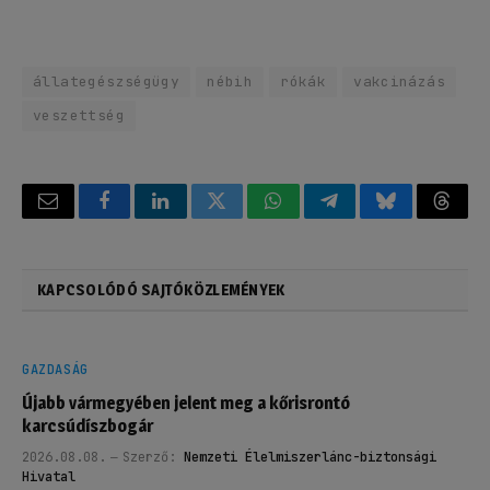
állategészségügy
nébih
rókák
vakcinázás
veszettség
Email
Facebook
LinkedIn
Twitter
WhatsApp
Telegram
Bluesky
Threa
KAPCSOLÓDÓ SAJTÓKÖZLEMÉNYEK
GAZDASÁG
Újabb vármegyében jelent meg a kőrisrontó
karcsúdíszbogár
2026.08.08.
Szerző:
Nemzeti Élelmiszerlánc-biztonsági
Hivatal