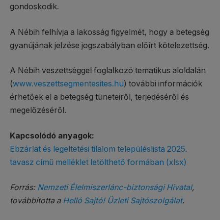
gondoskodik.
A Nébih felhívja a lakosság figyelmét, hogy a betegség
gyanújának jelzése jogszabályban előírt kötelezettség.
A Nébih veszettséggel foglalkozó tematikus aloldalán
(
www.veszettsegmentesites.hu
) további információk
érhetőek el a betegség tüneteiről, terjedéséről és
megelőzéséről.
Kapcsolódó anyagok:
Ebzárlat és legeltetési tilalom településlista 2025.
tavasz című melléklet letölthető formában (xlsx)
Forrás:
Nemzeti Élelmiszerlánc-biztonsági Hivatal
,
továbbította a
Helló Sajtó! Üzleti Sajtószolgálat
.