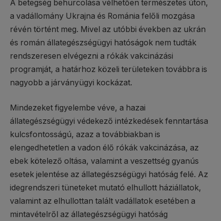
A betegség behurcolása vélhetően természetes úton,
a vadállomány Ukrajna és Románia felőli mozgása
révén történt meg. Mivel az utóbbi években az ukrán
és román állategészségügyi hatóságok nem tudták
rendszeresen elvégezni a rókák vakcinázási
programját, a határhoz közeli területeken továbbra is
nagyobb a járványügyi kockázat.
Mindezeket figyelembe véve, a hazai
állategészségügyi védekező intézkedések fenntartása
kulcsfontosságú, azaz a továbbiakban is
elengedhetetlen a vadon élő rókák vakcinázása, az
ebek kötelező oltása, valamint a veszettség gyanús
esetek jelentése az állategészségügyi hatóság felé. Az
idegrendszeri tüneteket mutató elhullott háziállatok,
valamint az elhullottan talált vadállatok esetében a
mintavételről az állategészségügyi hatóság