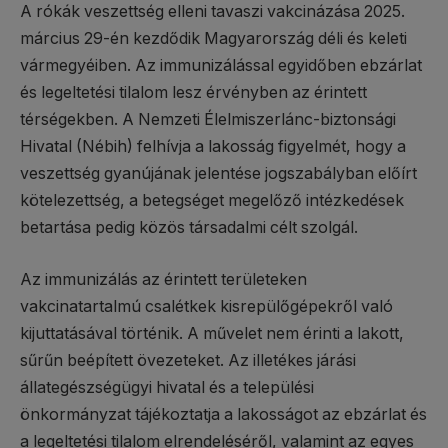
A rókák veszettség elleni tavaszi vakcinázása 2025.
március 29-én kezdődik Magyarország déli és keleti
vármegyéiben. Az immunizálással egyidőben ebzárlat
és legeltetési tilalom lesz érvényben az érintett
térségekben. A Nemzeti Élelmiszerlánc-biztonsági
Hivatal (Nébih) felhívja a lakosság figyelmét, hogy a
veszettség gyanújának jelentése jogszabályban előírt
kötelezettség, a betegséget megelőző intézkedések
betartása pedig közös társadalmi célt szolgál.
Az immunizálás az érintett területeken
vakcinatartalmú csalétkek kisrepülőgépekről való
kijuttatásával történik. A művelet nem érinti a lakott,
sűrűn beépített övezeteket. Az illetékes járási
állategészségügyi hivatal és a települési
önkormányzat tájékoztatja a lakosságot az ebzárlat és
a legeltetési tilalom elrendeléséről, valamint az egyes