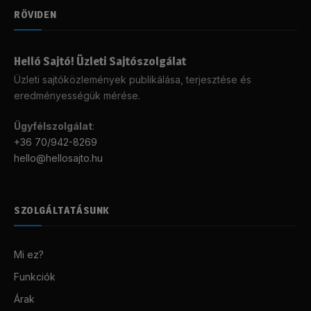
RÖVIDEN
Helló Sajtó! Üzleti Sajtószolgálat
Üzleti sajtóközlemények publikálása, terjesztése és
eredményességük mérése.
Ügyfélszolgálat
:
+36 70/942-8269
hello@hellosajto.hu
SZOLGÁLTATÁSUNK
Mi ez?
Funkciók
Árak